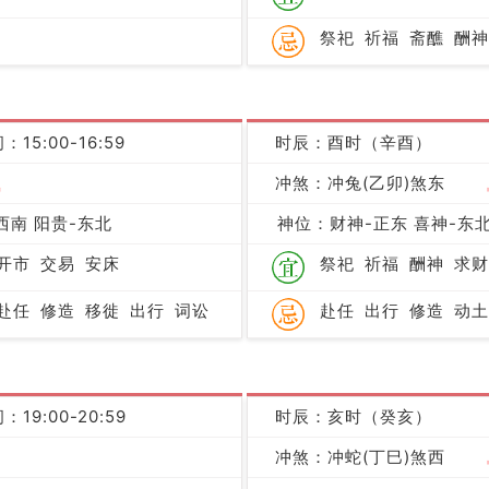
祭祀
祈福
斋醮
酬神
：15:00-16:59
时辰：酉时（辛酉）
吉
冲煞：冲兔(乙卯)煞东
西南 阳贵-东北
神位：财神-正东 喜神-东北
开市
交易
安床
祭祀
祈福
酬神
求财
赴任
修造
移徙
出行
词讼
赴任
出行
修造
动土
：19:00-20:59
时辰：亥时（癸亥）
凶
冲煞：冲蛇(丁巳)煞西