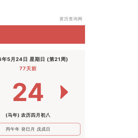
黄历查询网
6年5月24日 星期日 (第21周)
77天前
24
(马年) 农历四月初八
丙午年 癸巳月 戊戌日