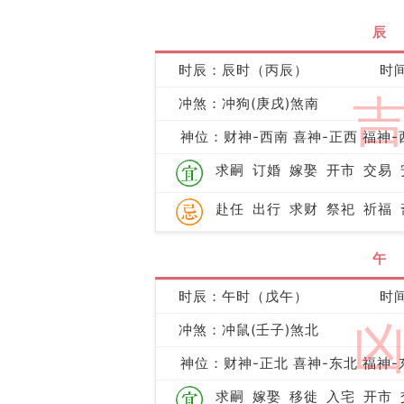
辰
时辰：辰时（丙辰）
时间
冲煞：冲狗(庚戌)煞南
神位：财神-西南 喜神-正西 福神-
求嗣
订婚
嫁娶
开市
交易
赴任
出行
求财
祭祀
祈福
午
时辰：午时（戊午）
时间
冲煞：冲鼠(壬子)煞北
神位：财神-正北 喜神-东北 福神-
求嗣
嫁娶
移徙
入宅
开市