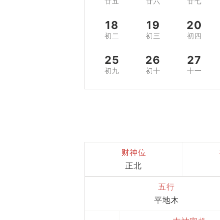
廿五
廿六
廿七
18
19
20
初二
初三
初四
25
26
27
初九
初十
十一
财神位
正北
五行
平地木