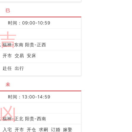
巳
时间：09:00-10:59
吉
 福神-东南 阳贵-正西
开市
交易
安床
赴任
出行
未
时间：13:00-14:59
凶
 福神-正北 阳贵-西南
入宅
开市
开仓
求嗣
订婚
嫁娶