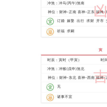
冲煞：冲马(丙午)煞南
神位：财神-正南 喜神-正东 福神-
订婚
嫁娶
出行
求财
开市
祈福
求嗣
寅
时辰：寅时（甲寅）
时间
冲煞：冲猴(戊申)煞北
神位：财神-东北 喜神-西南 福神-
无
诸事不宜