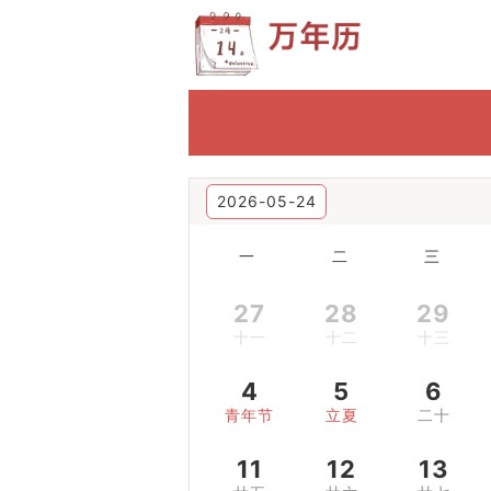
2026-05-24
一
二
三
27
28
29
十一
十二
十三
4
5
6
青年节
立夏
二十
11
12
13