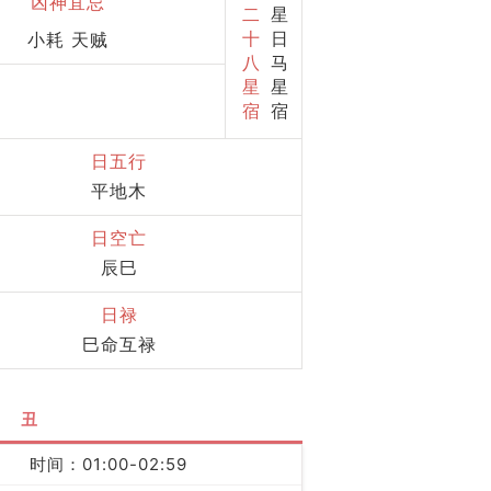
凶神宜忌
二
星
十
日
小耗 天贼
八
马
星
星
宿
宿
日五行
平地木
日空亡
辰巳
日禄
巳命互禄
丑
时间：01:00-02:59