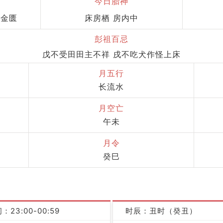
今日胎神
 金匮
床房栖 房内中
彭祖百忌
戊不受田田主不祥 戌不吃犬作怪上床
月五行
长流水
月空亡
午未
月令
癸巳
：23:00-00:59
时辰：丑时（癸丑）