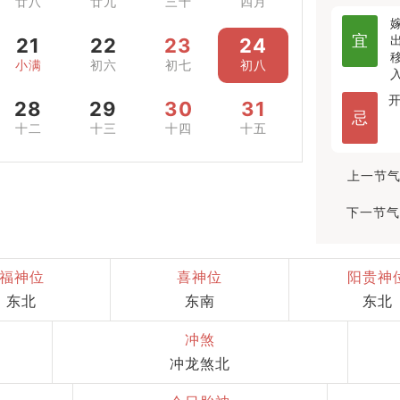
廿八
廿九
三十
四月
宜
21
22
23
24
小满
初六
初七
初八
28
29
30
31
忌
十二
十三
十四
十五
上一节气
下一节气
福神位
喜神位
阳贵神
东北
东南
东北
冲煞
冲龙煞北