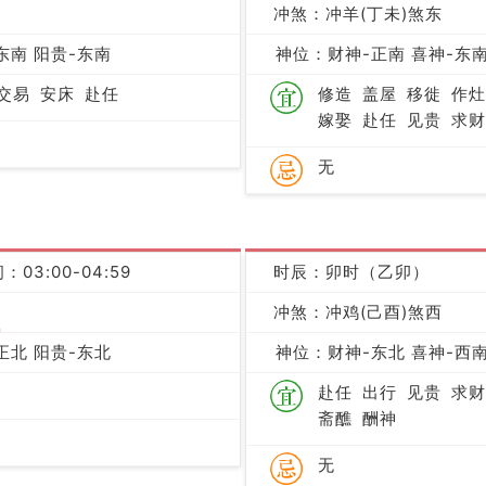
冲煞：冲羊(丁未)煞东
凶
东南 阳贵-东南
神位：财神-正南 喜神-东南
交易
安床
赴任
修造
盖屋
移徙
作灶
嫁娶
赴任
见贵
求财
无
：03:00-04:59
时辰：卯时（乙卯）
冲煞：冲鸡(己酉)煞西
吉
正北 阳贵-东北
神位：财神-东北 喜神-西南
赴任
出行
见贵
求财
斋醮
酬神
无