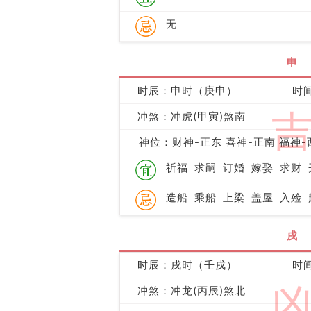
无
申
时辰：申时（庚申）
时间
冲煞：冲虎(甲寅)煞南
神位：财神-正东 喜神-正南 福神-
祈福
求嗣
订婚
嫁娶
求财
造船
乘船
上梁
盖屋
入殓
戌
时辰：戌时（壬戌）
时间
冲煞：冲龙(丙辰)煞北