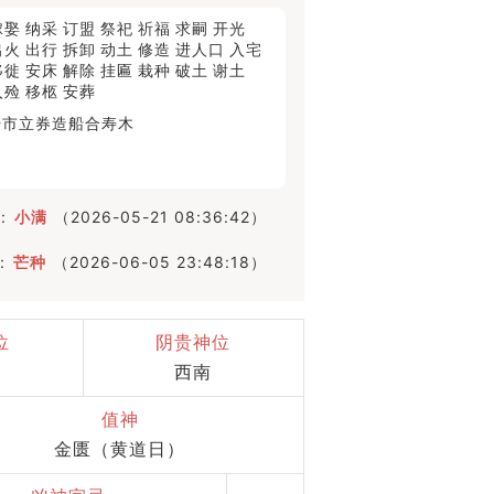
嫁娶
纳采
订盟
祭祀
祈福
求嗣
开光
出火
出行
拆卸
动土
修造
进人口
入宅
移徙
安床
解除
挂匾
栽种
破土
谢土
入殓
移柩
安葬
开市
立券
造船
合寿木
:
小满
（2026-05-21 08:36:42）
:
芒种
（2026-06-05 23:48:18）
位
阴贵神位
西南
值神
金匮（黄道日）