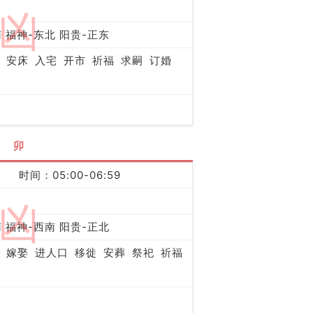
凶
 福神-东北 阳贵-正东
安床
入宅
开市
祈福
求嗣
订婚
卯
时间：05:00-06:59
凶
 福神-西南 阳贵-正北
嫁娶
进人口
移徙
安葬
祭祀
祈福