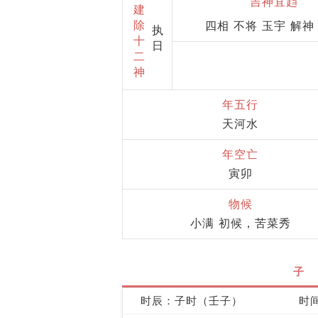
吉神宜趋
建
除
四相 不将 玉宇 解神
执
十
日
二
神
年五行
天河水
年空亡
寅卯
物候
小满 初候，苦菜秀
子
时辰：子时（壬子）
时间