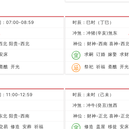
：07:00-08:59
时辰：巳时（丁巳）
吉
冲煞：冲猪(辛亥)煞东
西北 阳贵-西北
神位：财神-西南 喜神-西北
安床
求嗣
订婚
嫁娶
求财
斋醮
开光
祭祀
祈福
斋醮
开光
：11:00-12:59
时辰：未时（己未）
凶
冲煞：冲牛(癸丑)煞西
东北 阳贵-西南
神位：财神-正北 喜神-正北
交易
修造
安葬
祈福
修造
盖屋
移徙
安床