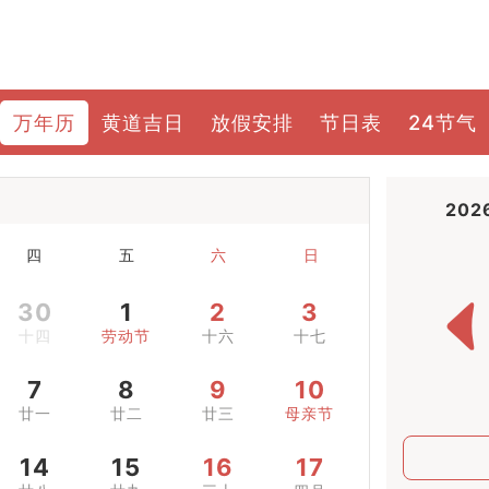
万年历
黄道吉日
放假安排
节日表
24节气
202
四
五
六
日
30
1
2
3
十四
劳动节
十六
十七
7
8
9
10
廿一
廿二
廿三
母亲节
14
15
16
17