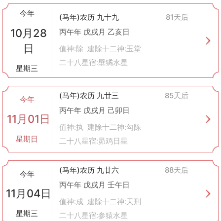
今年
(马年)农历 九十九
81天后
10月28
丙午年 戊戌月 乙亥日
日
值神:除 建除十二神:玉堂
二十八星宿:壁獝水星
星期三
(马年)农历 九廿三
85天后
今年
丙午年 戊戌月 己卯日
11月01日
值神:执 建除十二神:勾陈
星期日
二十八星宿:昴鸡日星
(马年)农历 九廿六
88天后
今年
丙午年 戊戌月 壬午日
11月04日
值神:成 建除十二神:天刑
星期三
二十八星宿:参猿水星