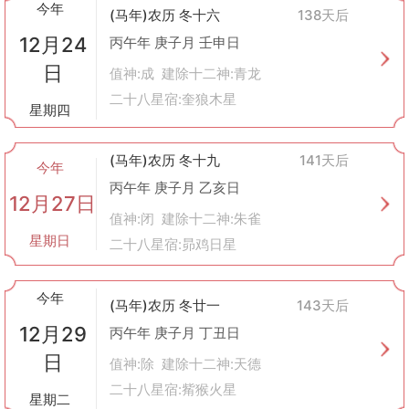
今年
(马年)农历 冬十六
138天后
12月24
丙午年 庚子月 壬申日
日
值神:成 建除十二神:青龙
二十八星宿:奎狼木星
星期四
(马年)农历 冬十九
141天后
今年
丙午年 庚子月 乙亥日
12月27日
值神:闭 建除十二神:朱雀
星期日
二十八星宿:昴鸡日星
今年
(马年)农历 冬廿一
143天后
12月29
丙午年 庚子月 丁丑日
日
值神:除 建除十二神:天德
二十八星宿:觜猴火星
星期二