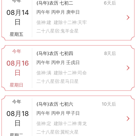
今年
(马年)农历 七初二
6天后
现代社会中的应用
08月14
尽管现代社会科技进步，交通便捷，但许多人仍然保留着查看黄历
丙午年 丙申月 庚申日
选日子的习惯。尤其是在重大事件如出国旅行、重要商务考察等情
日
值神:建 建除十二神:天牢
况下，人们还是会倾向于选择一个好日子出发，以求得心理上的安
二十八星宿:鬼羊金星
慰和支持。
星期五
总的来说，虽然现代社会已经发生了巨大变化，但中国传统文化中
关于出行的一些观念仍然被部分人所遵循，成为了一种文化和精神
今年
上的寄托。当然，在实际操作过程中，更重要的是做好充分的物质
(马年)农历 七初四
8天后
和心理准备，保证旅途的安全与顺利。
08月16
丙午年 丙申月 壬戌日
日
值神:满 建除十二神:司命
二十八星宿:星马日星
星期日
今年
(马年)农历 七初六
10天后
08月18
丙午年 丙申月 甲子日
日
值神:定 建除十二神:青龙
二十八星宿:翼蛇火星
星期二