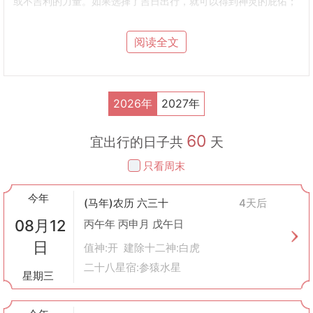
或不吉利的力量。如果选择了吉日出行，就可以得到神灵的庇佑；
反之，则可能遭遇不幸。
如何选择出行的吉日？
阅读全文
选择出行的吉日通常需要参考《万年历》或专门的择日书，这些书
籍会根据天干地支、二十四节气、生肖属相等综合因素来判断某一
天是否适合出行。具体来说：
黄历上的标注
：一般黄历上会直接标出哪些日子是“宜出行”的。
2026年
2027年
避免凶日
：如逢“四绝日”、“四离日”、“红沙日”等被认为是不宜出行
的日子。
60
考虑个人八字
：有些情况下还会结合出行人的生辰八字（即出生的
宜出行的日子共
天
年月日时）来挑选最适合的日子。
只看周末
方位考量
：有的时候还需要考虑到出行的方向是否与当天的“吉
方”相符。
今年
出行前的准备事项
(马年)农历 六三十
4天后
除了挑选吉日之外，在传统习俗里，出行前还有一些准备工作需要
08月12
丙午年 丙申月 戊午日
注意：
日
祭拜祖先或路神
：通过祈祷获得保佑。
值神:开 建除十二神:白虎
检查装备
：确保行李齐全，并做好相应的安全措施。
二十八星宿:参猿水星
星期三
告别亲友
：向家人朋友告知自己的行程，并得到他们的祝福。
注意天气预报
：虽然这不是传统意义上的做法，但在现代社会中非
常重要。