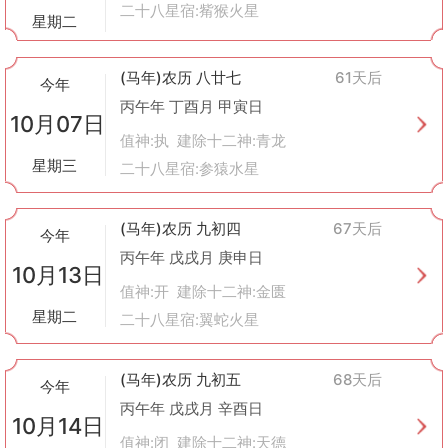
二十八星宿:觜猴火星
星期二
(马年)农历 八廿七
61天后
今年
丙午年 丁酉月 甲寅日
10月07日
值神:执 建除十二神:青龙
星期三
二十八星宿:参猿水星
(马年)农历 九初四
67天后
今年
丙午年 戊戌月 庚申日
10月13日
值神:开 建除十二神:金匮
星期二
二十八星宿:翼蛇火星
(马年)农历 九初五
68天后
今年
丙午年 戊戌月 辛酉日
10月14日
值神:闭 建除十二神:天德