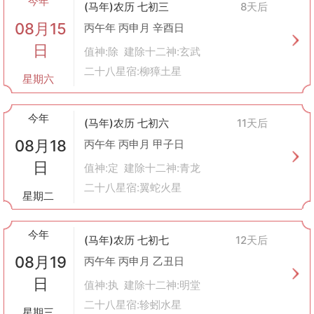
今年
(马年)农历 七初三
8天后
环境卫生
：定期清理粪便，保持圈内干净卫生，预防疾病发生。
08月15
五、文化意义
丙午年 丙申月 辛酉日
从文化角度来看，“造畜稠”不仅仅是一项简单的农事活动，它还蕴
日
值神:除 建除十二神:玄武
含了中国人对于自然和谐相处的理念以及对美好生活的向往。通过
二十八星宿:柳獐土星
精心照料家畜，体现了人类对生命的尊重与爱护；而将畜舍建造成
星期六
一个温馨舒适的家园，则反映了人们追求安定富足生活的心愿。
综上所述，“造畜稠”在传统黄历中不仅是指导农业生产的重要内容
今年
之一，更承载着深厚的文化内涵和社会价值。
(马年)农历 七初六
11天后
08月18
丙午年 丙申月 甲子日
日
值神:定 建除十二神:青龙
二十八星宿:翼蛇火星
星期二
今年
(马年)农历 七初七
12天后
08月19
丙午年 丙申月 乙丑日
日
值神:执 建除十二神:明堂
二十八星宿:轸蚓水星
星期三