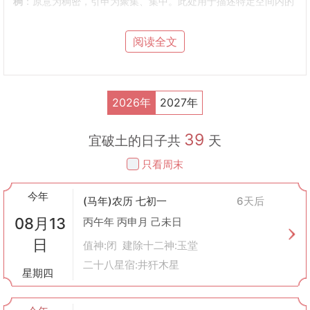
稠
：原意为稠密，引申为聚集、集中。此处用于描述特定空间内的
设施，即圈舍。
“造畜稠”的字面意思就是修建或改善家畜生活的场所。
阅读全文
二、历史背景
在中国悠久的历史长河中，畜牧业始终占据着极其重要的地位。早
在先秦时期，《周礼》中就有对畜牧管理的相关记载；到了汉代，
随着铁器工具的普及使用，农业生产条件得到极大改善，畜牧业也
2026年
2027年
得到了空前发展。这一时期的人们已经开始注重畜舍的构建，并将
其视为保障家畜安全、提高繁殖率的有效手段之一。
39
三、实际应用
宜破土的日子共
天
在实际生活中，“造畜稠”通常会选择在黄历上标示为吉日的日子进
只看周末
行。这是因为古人认为选择一个良辰吉日来动工，可以为整个工程
带来好运，确保牲畜健康成长。同时，在传统观念里，良好的畜舍
今年
环境能够促进家畜的繁衍，从而给家庭带来更多的财富和幸福。
(马年)农历 七初一
6天后
四、注意事项
08月13
丙午年 丙申月 己未日
选址
：畜舍应选在地势较高、排水良好且通风的地方，避免潮湿引
日
起疾病。
值神:闭 建除十二神:玉堂
结构设计
：要根据不同的家畜种类来设计合理的圈舍结构。例如，
二十八星宿:井犴木星
星期四
牛棚需要有足够的空间供牛只活动，而鸡舍则更注重保温性能。
材料选择
：使用耐用且易于清洁消毒的建筑材料，以便长期维护和
使用。