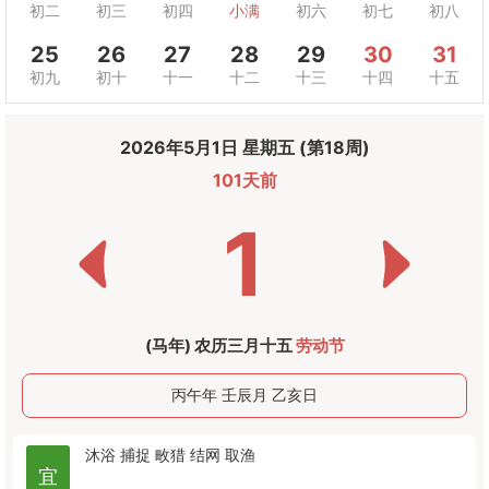
初二
初三
初四
小满
初六
初七
初八
25
26
27
28
29
30
31
初九
初十
十一
十二
十三
十四
十五
2026年5月1日 星期五 (第18周)
101天前
1
(马年) 农历三月十五
劳动节
丙午年 壬辰月 乙亥日
沐浴
捕捉
畋猎
结网
取渔
宜