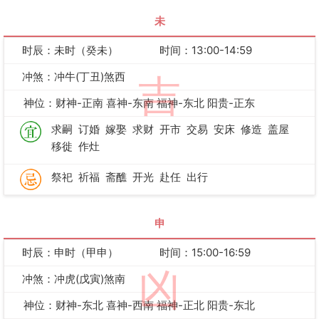
未
时辰：未时（癸未）
时间：13:00-14:59
冲煞：冲牛(丁丑)煞西
吉
神位：财神-正南 喜神-东南 福神-东北 阳贵-正东
求嗣
订婚
嫁娶
求财
开市
交易
安床
修造
盖屋
移徙
作灶
祭祀
祈福
斋醮
开光
赴任
出行
申
时辰：申时（甲申）
时间：15:00-16:59
凶
冲煞：冲虎(戊寅)煞南
神位：财神-东北 喜神-西南 福神-正北 阳贵-东北