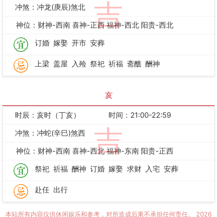
吉
冲煞：冲龙(庚辰)煞北
神位：财神-西南 喜神-正西 福神-西北 阳贵-西北
订婚
嫁娶
开市
安葬
上梁
盖屋
入殓
祭祀
祈福
斋醮
酬神
亥
时辰：亥时（丁亥）
时间：21:00-22:59
吉
冲煞：冲蛇(辛巳)煞西
神位：财神-西南 喜神-西北 福神-东南 阳贵-正西
祭祀
祈福
酬神
订婚
嫁娶
求财
入宅
安葬
赴任
出行
本站所有内容仅供休闲娱乐和参考，对所造成后果不承担任何责任。
2026