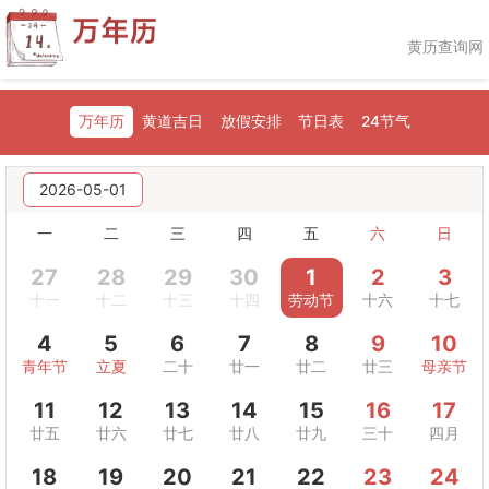
黄历查询网
万年历
黄道吉日
放假安排
节日表
24节气
2026-05-01
一
二
三
四
五
六
日
27
28
29
30
1
2
3
十一
十二
十三
十四
劳动节
十六
十七
4
5
6
7
8
9
10
青年节
立夏
二十
廿一
廿二
廿三
母亲节
11
12
13
14
15
16
17
廿五
廿六
廿七
廿八
廿九
三十
四月
18
19
20
21
22
23
24