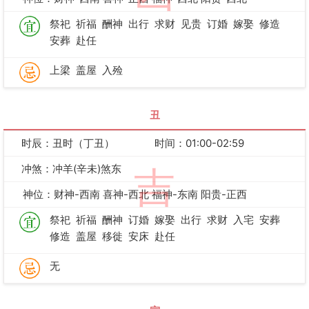
祭祀
祈福
酬神
出行
求财
见贵
订婚
嫁娶
修造
安葬
赴任
上梁
盖屋
入殓
丑
时辰：丑时（丁丑）
时间：01:00-02:59
冲煞：冲羊(辛未)煞东
吉
神位：财神-西南 喜神-西北 福神-东南 阳贵-正西
祭祀
祈福
酬神
订婚
嫁娶
出行
求财
入宅
安葬
修造
盖屋
移徙
安床
赴任
无