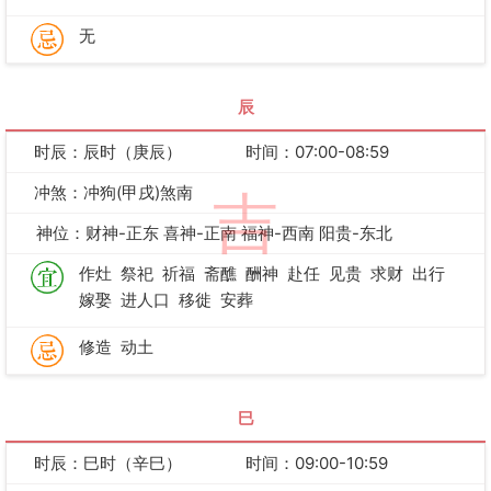
无
辰
时辰：辰时（庚辰）
时间：07:00-08:59
冲煞：冲狗(甲戌)煞南
吉
神位：财神-正东 喜神-正南 福神-西南 阳贵-东北
作灶
祭祀
祈福
斋醮
酬神
赴任
见贵
求财
出行
嫁娶
进人口
移徙
安葬
修造
动土
巳
时辰：巳时（辛巳）
时间：09:00-10:59