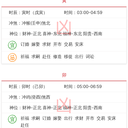
寅
时辰：寅时（戊寅）
时间：03:00-04:59
凶
冲煞：冲猴(壬申)煞北
神位：财神-正北 喜神-东北 福神-东北 阳贵-西南
订婚
嫁娶
求财
开市
交易
安床
祈福
求嗣
赴任
修造
移徙
出行
词讼
卯
时辰：卯时（己卯）
时间：05:00-06:59
冲煞：冲鸡(癸酉)煞西
凶
神位：财神-正北 喜神-正北 福神-正北 阳贵-西南
祈福
求嗣
订婚
嫁娶
出行
求财
开市
交易
安床
赴任