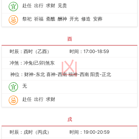
赴任
出行
求财
见贵
祭祀
祈福
斋醮
酬神
开光
修造
安葬
酉
时辰：酉时（乙酉）
时间：17:00-18:59
凶
冲煞：冲兔(己卯)煞东
神位：财神-东北 喜神-西南 福神-西南 阳贵-正北
无
赴任
出行
求财
戌
时辰：戌时（丙戌）
时间：19:00-20:59