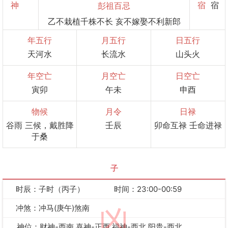
神
宿
宿
彭祖百忌
乙不栽植千株不长 亥不嫁娶不利新郎
年五行
月五行
日五行
天河水
长流水
山头火
年空亡
月空亡
日空亡
寅卯
午未
申酉
物候
月令
日禄
谷雨 三候，戴胜降
壬辰
卯命互禄 壬命进禄
于桑
子
时辰：子时（丙子）
时间：23:00-00:59
冲煞：冲马(庚午)煞南
凶
神位：财神-西南 喜神-正西 福神-西北 阳贵-西北