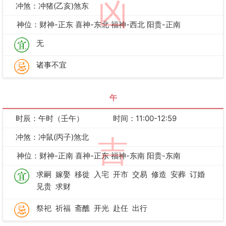
凶
冲煞：冲猪(乙亥)煞东
神位：财神-正东 喜神-东北 福神-西北 阳贵-正南
无
诸事不宜
午
时辰：午时（壬午）
时间：11:00-12:59
冲煞：冲鼠(丙子)煞北
吉
神位：财神-正南 喜神-正东 福神-东南 阳贵-东南
求嗣
嫁娶
移徙
入宅
开市
交易
修造
安葬
订婚
见贵
求财
祭祀
祈福
斋醮
开光
赴任
出行