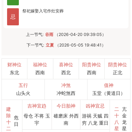
祭祀
嫁娶
入宅
作灶
安葬
忌
上一节气:
谷雨
（2026-04-20 09:39:05）
下一节气:
立夏
（2026-05-05 19:48:41）
财神位
福神位
喜神位
阳贵神位
阴贵神位
东北
西南
西北
西南
正北
五行
冲煞
值神
山头火
冲蛇煞西
玉堂（黄道日）
吉神宜趋
今日胎神
凶神宜忌
建
二
亢
除
十
金
母仓 不将 玉
碓磨床 外西
游祸 天贼 四
危
十
八
龙
宇
南
穷 八龙 重日
日
二
星
星