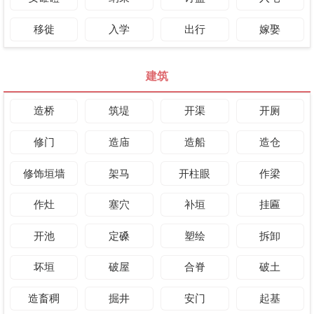
移徙
入学
出行
嫁娶
建筑
造桥
筑堤
开渠
开厕
修门
造庙
造船
造仓
修饰垣墙
架马
开柱眼
作梁
作灶
塞穴
补垣
挂匾
开池
定磉
塑绘
拆卸
坏垣
破屋
合脊
破土
造畜稠
掘井
安门
起基