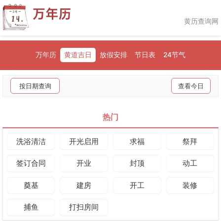
黄历查询网
万年历
黄道吉日
放假安排
节日表
24节气
按日期查询
查看今日
热门
洗浴清洁
开光启用
求福
祭拜
签订合同
开业
封顶
动工
奠基
建房
开工
装修
捕鱼
打扫房间