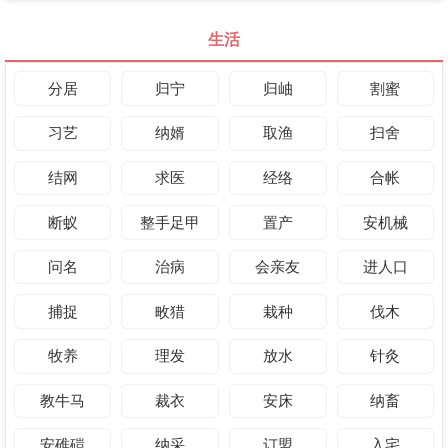
生活
分居
归宁
归岫
割蜜
习艺
纳婿
取渔
扫舍
结网
求医
经络
合帐
断蚁
整手足甲
置产
安机械
问名
治病
会亲友
进人口
捕捉
畋猎
栽种
伐木
牧养
理发
放水
针灸
教牛马
裁衣
安床
纳畜
安碓磑
纳采
订盟
入宅