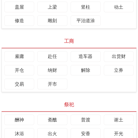
盖屋
上梁
竖柱
动土
修造
雕刻
平治道涂
工商
雇庸
赴任
造车器
出货财
开仓
纳财
解除
立券
交易
开市
祭祀
酬神
斋醮
普渡
谢土
沐浴
出火
安香
开光