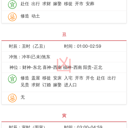
赴任
出行
求财
嫁娶
移徙
开市
安葬
修造
动土
丑
时辰：丑时（乙丑）
时间：01:00-02:59
冲煞：冲羊(己未)煞东
凶
神位：财神-东北 喜神-西南 福神-西南 阳贵-正北
修造
盖屋
移徙
安床
入宅
开市
开仓
赴任
出行
见贵
求财
订婚
嫁娶
进人口
无
寅
时辰：寅时（丙寅）
时间：03:00-04:59