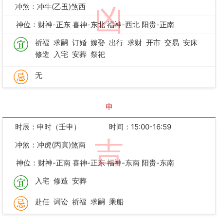
冲煞：冲牛(乙丑)煞西
凶
神位：财神-正东 喜神-东北 福神-西北 阳贵-正南
祈福
求嗣
订婚
嫁娶
出行
求财
开市
交易
安床
修造
入宅
安葬
祭祀
无
申
时辰：申时（壬申）
时间：15:00-16:59
吉
冲煞：冲虎(丙寅)煞南
神位：财神-正南 喜神-正东 福神-东南 阳贵-东南
入宅
修造
安葬
赴任
词讼
祈福
求嗣
乘船