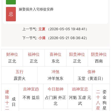
嫁娶
掘井
入宅
移徙
安葬
忌
上一节气:
立夏
（2026-05-05 19:48:41）
下一节气:
小满
（2026-05-21 08:36:42）
财神位
福神位
喜神位
阳贵神位
阴贵神位
正北
正北
东北
正北
西南
五行
冲煞
值神
霹雳火
冲羊煞东
玉堂（黄道日）
吉神宜趋
今日胎神
凶神宜忌
建
二
娄
除
十
金
不将 益后
占门厕 外正
河魁 五虚 元
成
十
八
狗
北
武
日
二
星
星