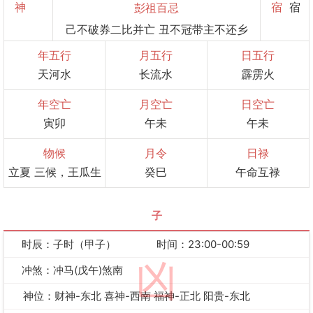
神
宿
宿
彭祖百忌
己不破券二比并亡 丑不冠带主不还乡
年五行
月五行
日五行
天河水
长流水
霹雳火
年空亡
月空亡
日空亡
寅卯
午未
午未
物候
月令
日禄
立夏 三候，王瓜生
癸巳
午命互禄
子
时辰：子时（甲子）
时间：23:00-00:59
凶
冲煞：冲马(戊午)煞南
神位：财神-东北 喜神-西南 福神-正北 阳贵-东北