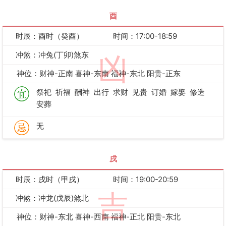
酉
时辰：酉时（癸酉）
时间：17:00-18:59
冲煞：冲兔(丁卯)煞东
凶
神位：财神-正南 喜神-东南 福神-东北 阳贵-正东
祭祀
祈福
酬神
出行
求财
见贵
订婚
嫁娶
修造
安葬
无
戌
时辰：戌时（甲戌）
时间：19:00-20:59
吉
冲煞：冲龙(戊辰)煞北
神位：财神-东北 喜神-西南 福神-正北 阳贵-东北