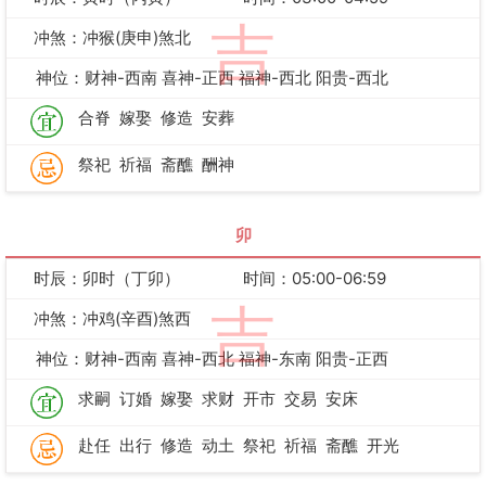
吉
冲煞：冲猴(庚申)煞北
神位：财神-西南 喜神-正西 福神-西北 阳贵-西北
合脊
嫁娶
修造
安葬
祭祀
祈福
斋醮
酬神
卯
时辰：卯时（丁卯）
时间：05:00-06:59
吉
冲煞：冲鸡(辛酉)煞西
神位：财神-西南 喜神-西北 福神-东南 阳贵-正西
求嗣
订婚
嫁娶
求财
开市
交易
安床
赴任
出行
修造
动土
祭祀
祈福
斋醮
开光