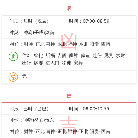
辰
时辰：辰时（戊辰）
时间：07:00-08:59
冲煞：冲狗(壬戌)煞南
凶
神位：财神-正北 喜神-东北 福神-东北 阳贵-西南
作灶
祭祀
祈福
斋醮
酬神
修造
赴任
见贵
求财
出行
嫁娶
进人口
移徙
安葬
无
巳
时辰：巳时（己巳）
时间：09:00-10:59
吉
冲煞：冲猪(癸亥)煞东
神位：财神-正北 喜神-正北 福神-正北 阳贵-西南