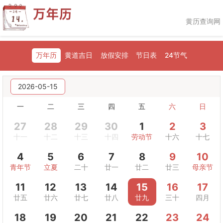
黄历查询网
万年历
黄道吉日
放假安排
节日表
24节气
2026-05-15
一
二
三
四
五
六
日
27
28
29
30
1
2
3
十一
十二
十三
十四
劳动节
十六
十七
4
5
6
7
8
9
10
青年节
立夏
二十
廿一
廿二
廿三
母亲节
11
12
13
14
15
16
17
廿五
廿六
廿七
廿八
廿九
三十
四月
18
19
20
21
22
23
24