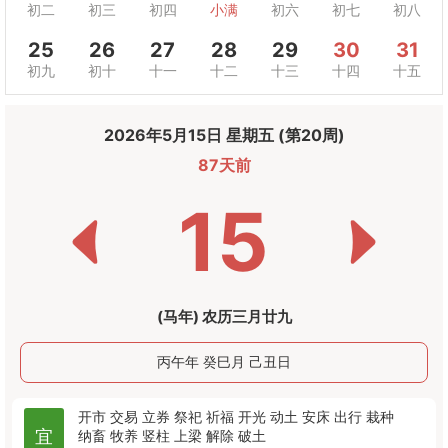
初二
初三
初四
小满
初六
初七
初八
25
26
27
28
29
30
31
初九
初十
十一
十二
十三
十四
十五
2026年5月15日 星期五 (第20周)
87天前
15
(马年) 农历三月廿九
丙午年 癸巳月 己丑日
开市
交易
立券
祭祀
祈福
开光
动土
安床
出行
栽种
宜
纳畜
牧养
竖柱
上梁
解除
破土