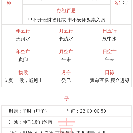
神
宿
宿
彭祖百忌
甲不开仓财物耗散 申不安床鬼祟入房
年五行
月五行
日五行
天河水
长流水
泉中水
年空亡
月空亡
日空亡
寅卯
午未
午未
物候
月令
日禄
立夏 二候，蚯蚓出
癸巳
寅命互禄 庚命进禄
子
时辰：子时（甲子）
时间：23:00-00:59
吉
冲煞：冲马(戊午)煞南
神位：财神-东北 喜神-西南 福神-正北 阳贵-东北