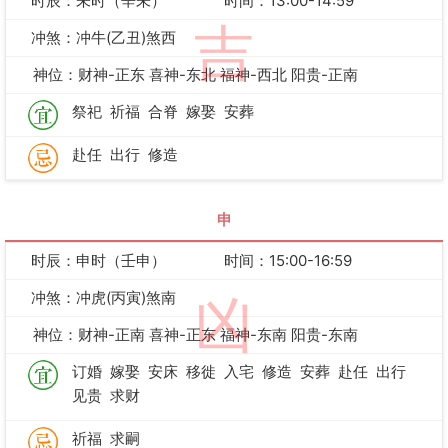
时辰：未时（辛未）
时间：13:00-14:59
吉
冲煞：冲牛(乙丑)煞西
神位：财神-正东 喜神-东北 福神-西北 阳贵-正南
祭祀
祈福
合脊
嫁娶
安葬
赴任
出行
修造
申
时辰：申时（壬申）
时间：15:00-16:59
冲煞：冲虎(丙寅)煞南
凶
神位：财神-正南 喜神-正东 福神-东南 阳贵-东南
订婚
嫁娶
安床
移徙
入宅
修造
安葬
赴任
出行
见贵
求财
祈福
求嗣