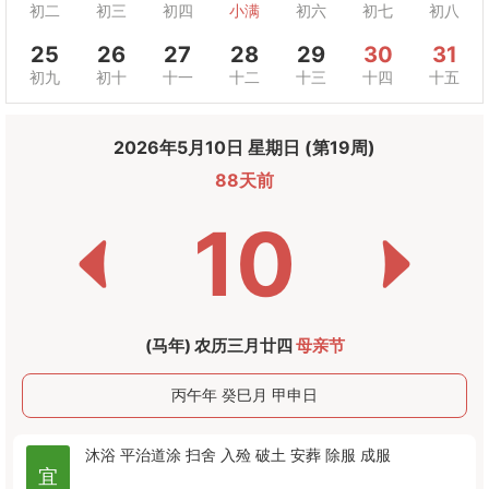
初二
初三
初四
小满
初六
初七
初八
25
26
27
28
29
30
31
初九
初十
十一
十二
十三
十四
十五
2026年5月10日 星期日 (第19周)
88天前
10
(马年) 农历三月廿四
母亲节
丙午年 癸巳月 甲申日
沐浴
平治道涂
扫舍
入殓
破土
安葬
除服
成服
宜