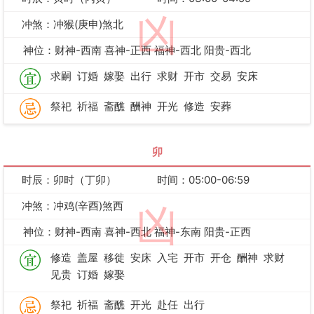
凶
冲煞：冲猴(庚申)煞北
神位：财神-西南 喜神-正西 福神-西北 阳贵-西北
求嗣
订婚
嫁娶
出行
求财
开市
交易
安床
祭祀
祈福
斋醮
酬神
开光
修造
安葬
卯
时辰：卯时（丁卯）
时间：05:00-06:59
冲煞：冲鸡(辛酉)煞西
凶
神位：财神-西南 喜神-西北 福神-东南 阳贵-正西
修造
盖屋
移徙
安床
入宅
开市
开仓
酬神
求财
见贵
订婚
嫁娶
祭祀
祈福
斋醮
开光
赴任
出行