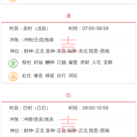
辰
时辰：辰时（戊辰）
时间：07:00-08:59
吉
冲煞：冲狗(壬戌)煞南
神位：财神-正北 喜神-东北 福神-东北 阳贵-西南
祭祀
祈福
酬神
订婚
嫁娶
求财
入宅
安葬
赴任
修造
移徙
出行
词讼
巳
时辰：巳时（己巳）
时间：09:00-10:59
吉
冲煞：冲猪(癸亥)煞东
神位：财神-正北 喜神-正北 福神-正北 阳贵-西南