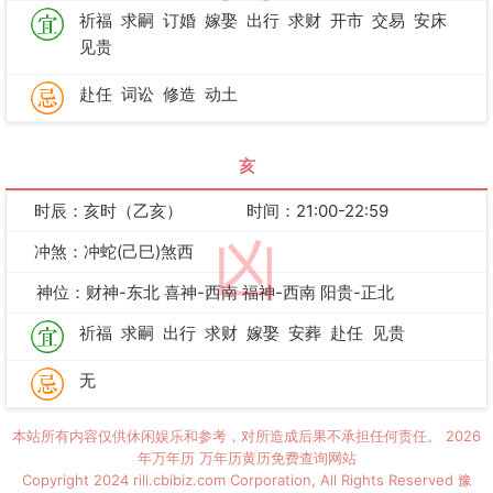
祈福
求嗣
订婚
嫁娶
出行
求财
开市
交易
安床
见贵
赴任
词讼
修造
动土
亥
时辰：亥时（乙亥）
时间：21:00-22:59
凶
冲煞：冲蛇(己巳)煞西
神位：财神-东北 喜神-西南 福神-西南 阳贵-正北
祈福
求嗣
出行
求财
嫁娶
安葬
赴任
见贵
无
本站所有内容仅供休闲娱乐和参考，对所造成后果不承担任何责任。
2026
年万年历
万年历黄历免费查询网站
Copyright 2024 rili.cbibiz.com Corporation, All Rights Reserved
豫