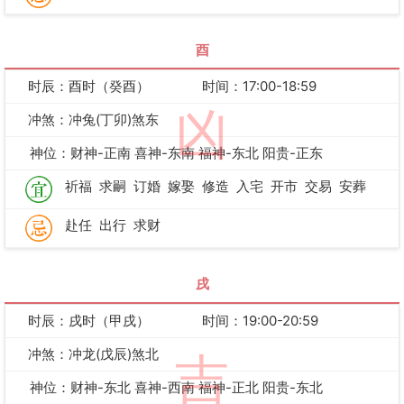
酉
时辰：酉时（癸酉）
时间：17:00-18:59
凶
冲煞：冲兔(丁卯)煞东
神位：财神-正南 喜神-东南 福神-东北 阳贵-正东
祈福
求嗣
订婚
嫁娶
修造
入宅
开市
交易
安葬
赴任
出行
求财
戌
时辰：戌时（甲戌）
时间：19:00-20:59
冲煞：冲龙(戊辰)煞北
吉
神位：财神-东北 喜神-西南 福神-正北 阳贵-东北