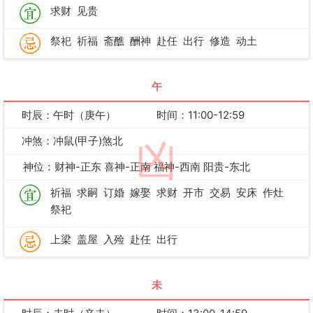
求财
见贵
祭祀
祈福
斋醮
酬神
赴任
出行
修造
动土
午
时辰：午时（庚午）
时间：11:00-12:59
冲煞：冲鼠(甲子)煞北
凶
神位：财神-正东 喜神-正南 福神-西南 阳贵-东北
祈福
求嗣
订婚
嫁娶
求财
开市
交易
安床
作灶
祭祀
上梁
盖屋
入殓
赴任
出行
未