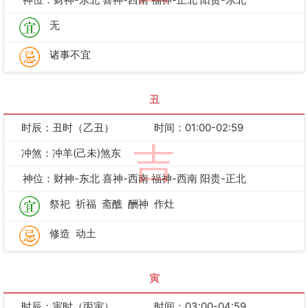
无
诸事不宜
丑
时辰：丑时（乙丑）
时间：01:00-02:59
吉
冲煞：冲羊(己未)煞东
神位：财神-东北 喜神-西南 福神-西南 阳贵-正北
祭祀
祈福
斋醮
酬神
作灶
修造
动土
寅
时辰：寅时（丙寅）
时间：03:00-04:59