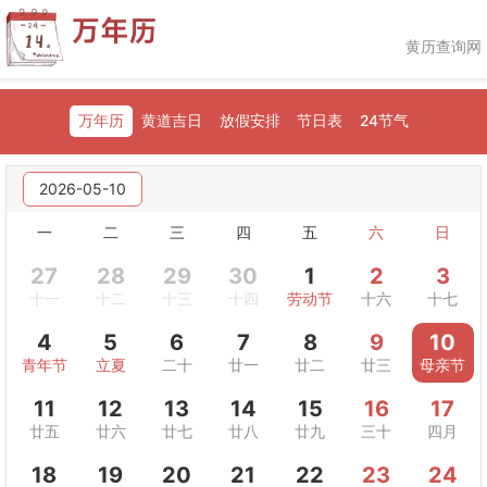
黄历查询网
万年历
黄道吉日
放假安排
节日表
24节气
2026-05-10
一
二
三
四
五
六
日
27
28
29
30
1
2
3
十一
十二
十三
十四
劳动节
十六
十七
4
5
6
7
8
9
10
青年节
立夏
二十
廿一
廿二
廿三
母亲节
11
12
13
14
15
16
17
廿五
廿六
廿七
廿八
廿九
三十
四月
18
19
20
21
22
23
24