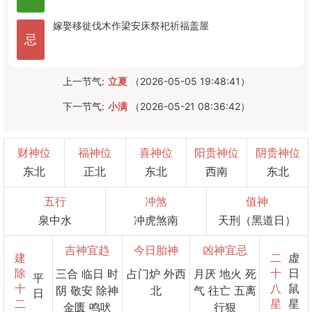
嫁娶
移徙
伐木
作梁
安床
祭祀
祈福
盖屋
忌
上一节气:
立夏
（2026-05-05 19:48:41）
下一节气:
小满
（2026-05-21 08:36:42）
财神位
福神位
喜神位
阳贵神位
阴贵神位
东北
正北
东北
西南
东北
五行
冲煞
值神
泉中水
冲虎煞南
天刑（黑道日）
吉神宜趋
今日胎神
凶神宜忌
建
二
虚
除
十
日
三合 临日 时
占门炉 外西
月厌 地火 死
平
十
八
鼠
阴 敬安 除神
北
气 往亡 五离
日
二
星
星
金匮 鸣吠
行狠