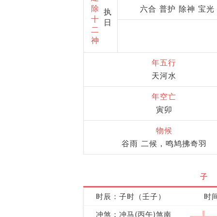
除
六合 普护 除神 宝光
执
十
日
二
神
年五行
天河水
年空亡
寅卯
物候
谷雨 二候，鸣鸠拂奇羽
子
时辰：子时（壬子）
时间
冲煞：冲马(丙午)煞南