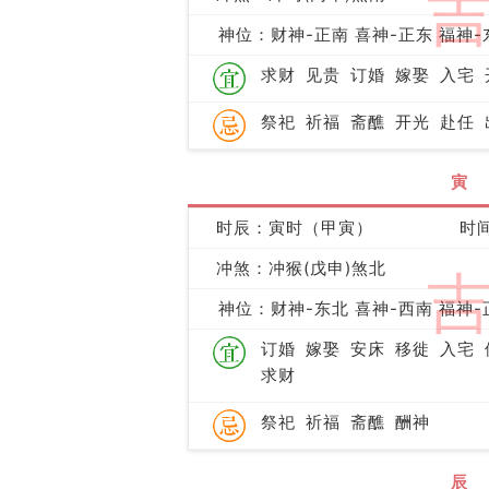
神位：财神-正南 喜神-正东 福神-
求财
见贵
订婚
嫁娶
入宅
祭祀
祈福
斋醮
开光
赴任
寅
时辰：寅时（甲寅）
时间
冲煞：冲猴(戊申)煞北
神位：财神-东北 喜神-西南 福神-
订婚
嫁娶
安床
移徙
入宅
求财
祭祀
祈福
斋醮
酬神
辰