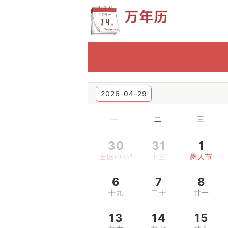
2026-04-29
一
二
三
30
31
1
全国中小学生安全教育日
十三
愚人节
6
7
8
十九
二十
廿一
13
14
15