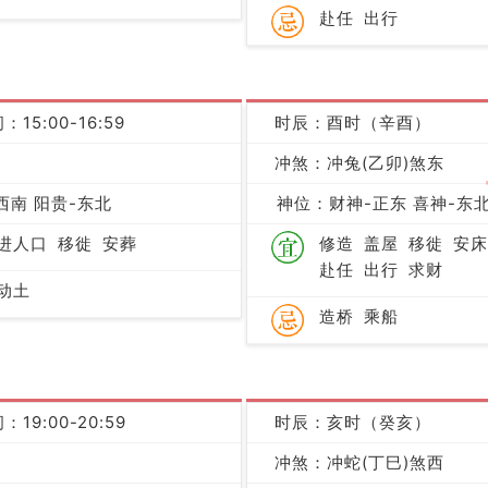
赴任
出行
：15:00-16:59
时辰：酉时（辛酉）
冲煞：冲兔(乙卯)煞东
凶
西南 阳贵-东北
神位：财神-正东 喜神-东北
进人口
移徙
安葬
修造
盖屋
移徙
安床
赴任
出行
求财
动土
造桥
乘船
：19:00-20:59
时辰：亥时（癸亥）
凶
冲煞：冲蛇(丁巳)煞西