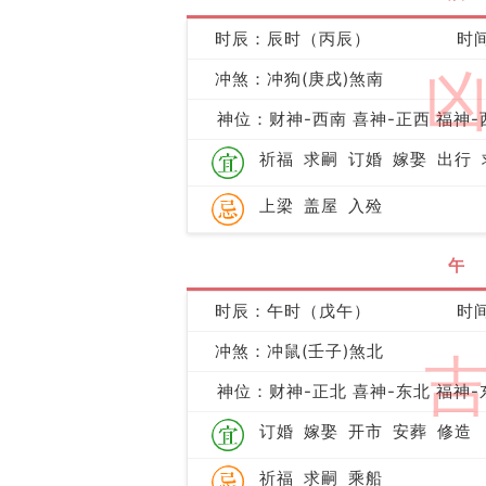
时辰：辰时（丙辰）
时间
冲煞：冲狗(庚戌)煞南
神位：财神-西南 喜神-正西 福神-
祈福
求嗣
订婚
嫁娶
出行
上梁
盖屋
入殓
午
时辰：午时（戊午）
时间
冲煞：冲鼠(壬子)煞北
神位：财神-正北 喜神-东北 福神-
订婚
嫁娶
开市
安葬
修造
祈福
求嗣
乘船