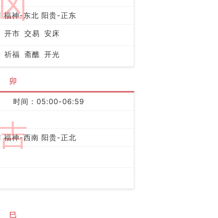
凶
 福神-东北 阳贵-正东
开市
交易
安床
祈福
斋醮
开光
卯
时间：05:00-06:59
吉
 福神-西南 阳贵-正北
巳