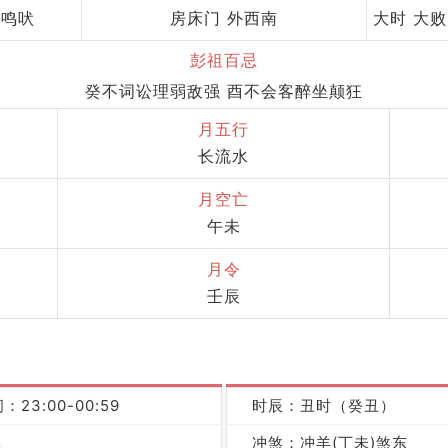
 鸣吠
房床门 外西南
大时 大败
彭祖百忌
癸不词讼理弱敌强 酉不会客醉坐颠狂
月五行
长流水
月空亡
午未
月令
壬辰
：23:00-00:59
时辰：丑时（癸丑）
冲煞：冲羊(丁未)煞东