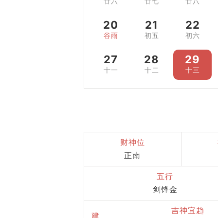
廿六
廿七
廿八
20
21
22
谷雨
初五
初六
27
28
29
十一
十二
十三
财神位
正南
五行
剑锋金
吉神宜趋
建