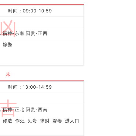
时间：09:00-10:59
凶
 福神-东南 阳贵-正西
嫁娶
未
时间：13:00-14:59
吉
 福神-正北 阳贵-西南
修造
作灶
见贵
求财
嫁娶
进人口