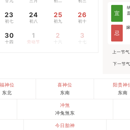
廿九
三月
初二
初三
宜
23
24
25
26
初七
初八
初九
初十
忌
30
1
2
3
十四
劳动节
十六
十七
上一节气
下一节气
福神位
喜神位
阳贵神
东北
东南
东南
冲煞
冲兔煞东
今日胎神