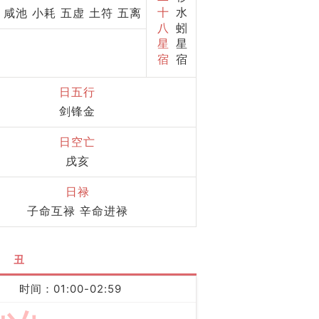
十
水
 咸池 小耗 五虚 土符 五离
八
蚓
星
星
宿
宿
日五行
剑锋金
日空亡
戌亥
日禄
子命互禄 辛命进禄
丑
时间：01:00-02:59