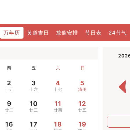
万年历
黄道吉日
放假安排
节日表
24节气
202
四
五
六
日
2
3
4
5
十五
十六
十七
清明
9
10
11
12
廿二
廿三
廿四
廿五
16
17
18
19