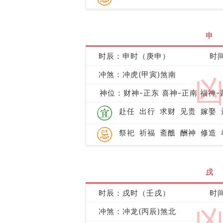
申
时辰：申时（庚申）
时间
冲煞：冲虎(甲寅)煞南
神位：财神-正东 喜神-正南 福神-
赴任
出行
求财
见贵
嫁娶
祭祀
祈福
斋醮
酬神
修造
戌
时辰：戌时（壬戌）
时间
冲煞：冲龙(丙辰)煞北