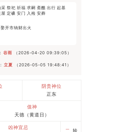
纳采
祭祀
祈福
求嗣
斋醮
出行
起基
盖屋
定磉
安门
入殓
安葬
嫁娶
开市
纳财
出火
:
谷雨
（2026-04-20 09:39:05）
:
立夏
（2026-05-05 19:48:41）
位
阴贵神位
正东
值神
天德（黄道日）
凶神宜忌
二
轸