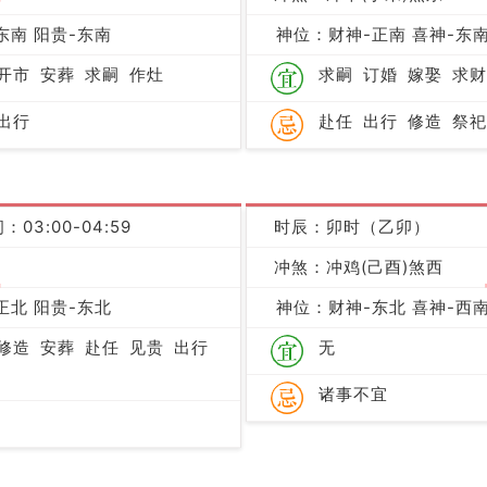
吉
东南 阳贵-东南
神位：财神-正南 喜神-东南
开市
安葬
求嗣
作灶
求嗣
订婚
嫁娶
求财
出行
赴任
出行
修造
祭祀
：03:00-04:59
时辰：卯时（乙卯）
冲煞：冲鸡(己酉)煞西
吉
正北 阳贵-东北
神位：财神-东北 喜神-西南
修造
安葬
赴任
见贵
出行
无
诸事不宜