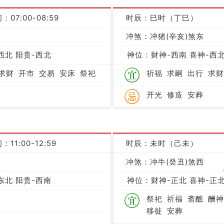
：07:00-08:59
时辰：巳时（丁巳）
凶
冲煞：冲猪(辛亥)煞东
西北 阳贵-西北
神位：财神-西南 喜神-西北
求财
开市
交易
安床
祭祀
祈福
求嗣
出行
求财
开光
修造
安葬
：11:00-12:59
时辰：未时（己未）
冲煞：冲牛(癸丑)煞西
吉
东北 阳贵-西南
神位：财神-正北 喜神-正北
祭祀
祈福
斋醮
酬神
移徙
安葬