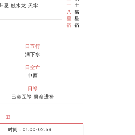
十
土
归忌 触水龙 天牢
八
貉
星
星
宿
宿
日五行
涧下水
日空亡
申酉
日禄
巳命互禄 癸命进禄
丑
时间：01:00-02:59