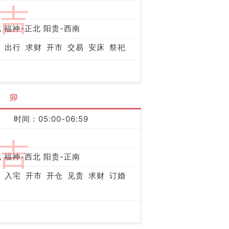
吉
 福神-正北 阳贵-西南
出行
求财
开市
交易
安床
祭祀
卯
时间：05:00-06:59
吉
 福神-西北 阳贵-正南
入宅
开市
开仓
见贵
求财
订婚