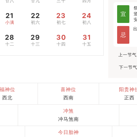
廿八
廿九
三十
四月
宜
21
22
23
24
小满
初六
初七
初八
忌
28
29
30
31
十二
十三
十四
十五
上一节气
下一节气
福神位
喜神位
阳贵神
西北
西南
正西
冲煞
冲马煞南
今日胎神