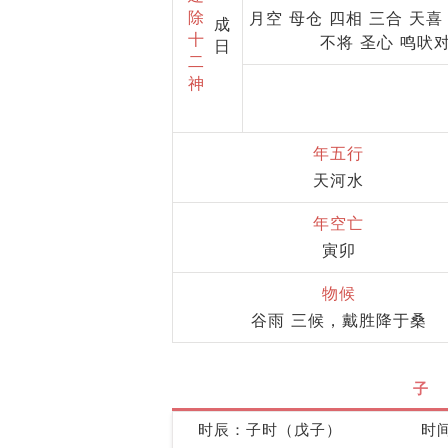
除
月空 母仓 四相 三合 天喜
成
十
不将 圣心 鸣吠
日
二
神
年五行
天河水
年空亡
寅卯
物候
谷雨 三候，戴胜降于桑
子
时辰：子时（戊子）
时间