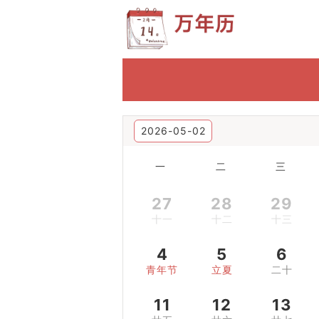
2026-05-02
一
二
三
27
28
29
十一
十二
十三
4
5
6
青年节
立夏
二十
11
12
13