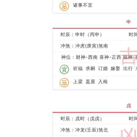
诸事不宜
申
时辰：申时（丙申）
时间
冲煞：冲虎(庚寅)煞南
神位：财神-西南 喜神-正西 福神-
祈福
求嗣
订婚
嫁娶
出行
上梁
盖屋
入殓
戌
时辰：戌时（戊戌）
时间
冲煞：冲龙(壬辰)煞北