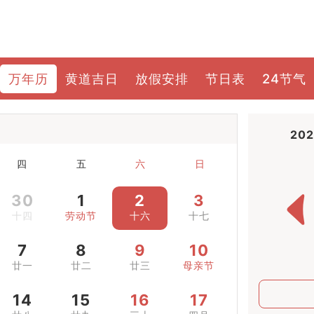
万年历
黄道吉日
放假安排
节日表
24节气
20
四
五
六
日
30
1
2
3
十四
劳动节
十六
十七
7
8
9
10
廿一
廿二
廿三
母亲节
14
15
16
17