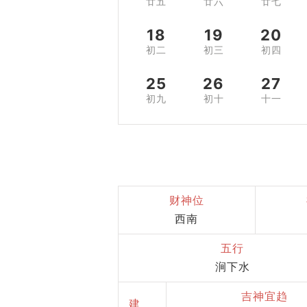
廿五
廿六
廿七
18
19
20
初二
初三
初四
25
26
27
初九
初十
十一
财神位
西南
五行
涧下水
吉神宜趋
建