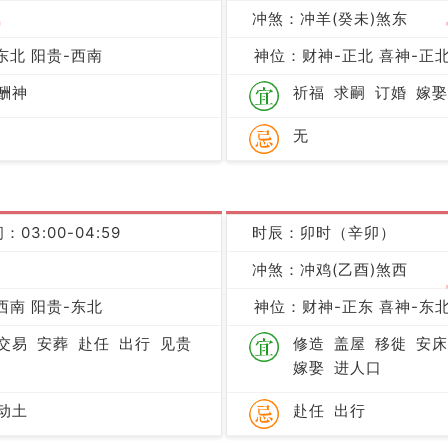
吉
冲煞：冲羊(癸未)煞东
东北 阳贵-西南
神位：财神-正北 喜神-正北
酬神
祈福
求嗣
订婚
嫁娶
无
：03:00-04:59
时辰：卯时（辛卯）
冲煞：冲鸡(乙酉)煞西
凶
西南 阳贵-东北
神位：财神-正东 喜神-东北
交易
安葬
赴任
出行
见贵
修造
盖屋
移徙
安床
嫁娶
进人口
动土
赴任
出行