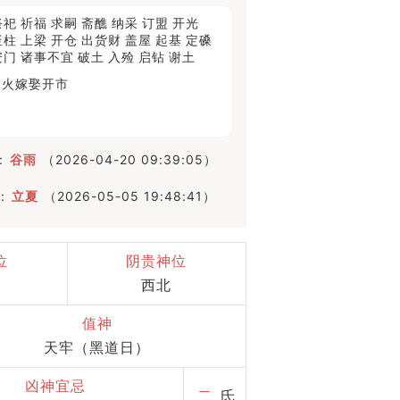
祭祀
祈福
求嗣
斋醮
纳采
订盟
开光
竖柱
上梁
开仓
出货财
盖屋
起基
定磉
安门
诸事不宜
破土
入殓
启钻
谢土
出火
嫁娶
开市
:
谷雨
（2026-04-20 09:39:05）
:
立夏
（2026-05-05 19:48:41）
位
阴贵神位
西北
值神
天牢（黑道日）
凶神宜忌
二
氐