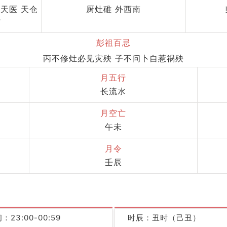
 天医 天仓
厨灶碓 外西南
对
彭祖百忌
丙不修灶必见灾殃 子不问卜自惹祸殃
月五行
长流水
月空亡
午未
月令
壬辰
：23:00-00:59
时辰：丑时（己丑）