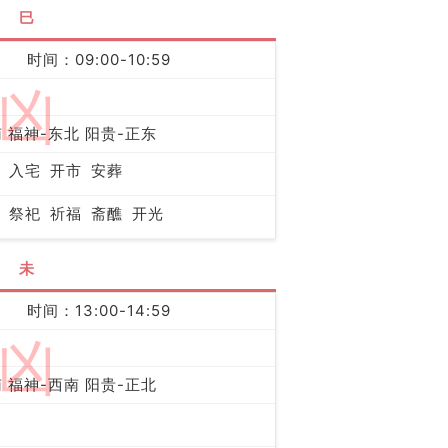
巳
时间：09:00-10:59
凶
 福神-东北 阳贵-正东
入宅
开市
安葬
祭祀
祈福
斋醮
开光
未
时间：13:00-14:59
凶
 福神-西南 阳贵-正北