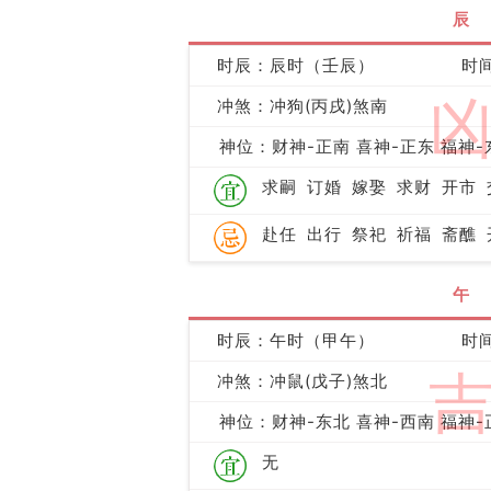
辰
时辰：辰时（壬辰）
时间
冲煞：冲狗(丙戌)煞南
神位：财神-正南 喜神-正东 福神-
求嗣
订婚
嫁娶
求财
开市
赴任
出行
祭祀
祈福
斋醮
午
时辰：午时（甲午）
时间
冲煞：冲鼠(戊子)煞北
神位：财神-东北 喜神-西南 福神-
无