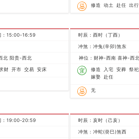
修造
动土
赴任
出行
：15:00-16:59
时辰：酉时（丁酉）
冲煞：冲兔(辛卯)煞东
吉
西北 阳贵-西北
神位：财神-西南 喜神-西北
求财
开市
交易
安床
修造
入宅
安葬
祭祀
嫁娶
赴任
无
：19:00-20:59
时辰：亥时（己亥）
凶
冲煞：冲蛇(癸巳)煞西