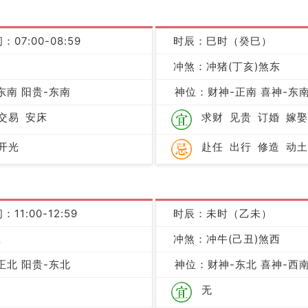
：07:00-08:59
时辰：巳时（癸巳）
凶
冲煞：冲猪(丁亥)煞东
东南 阳贵-东南
神位：财神-正南 喜神-东南
交易
安床
求财
见贵
订婚
嫁娶
开光
赴任
出行
修造
动土
：11:00-12:59
时辰：未时（乙未）
吉
冲煞：冲牛(己丑)煞西
正北 阳贵-东北
神位：财神-东北 喜神-西南
无