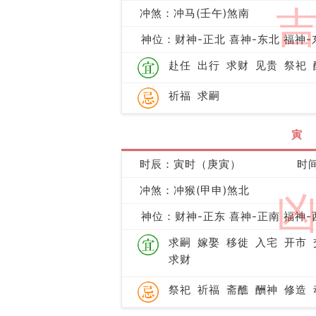
冲煞：冲马(壬午)煞南
神位：财神-正北 喜神-东北 福神-
赴任
出行
求财
见贵
祭祀
祈福
求嗣
寅
时辰：寅时（庚寅）
时间
冲煞：冲猴(甲申)煞北
神位：财神-正东 喜神-正南 福神-
求嗣
嫁娶
移徙
入宅
开市
求财
祭祀
祈福
斋醮
酬神
修造