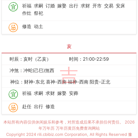
祈福
求嗣
订婚
嫁娶
出行
求财
开市
交易
安床
作灶
祭祀
修造
动土
亥
时辰：亥时（乙亥）
时间：21:00-22:59
吉
冲煞：冲蛇(己巳)煞西
神位：财神-东北 喜神-西南 福神-西南 阳贵-正北
祈福
求嗣
求财
嫁娶
安葬
赴任
出行
修造
本站所有内容仅供休闲娱乐和参考，对所造成后果不承担任何责任。
2026
年万年历
万年历黄历免费查询网站
Copyright 2024 rili.cbibiz.com Corporation, All Rights Reserved
豫