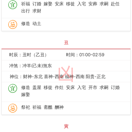
祈福
订婚
嫁娶
安床
移徙
入宅
安葬
求嗣
赴任
出行
求财
修造
动土
丑
时辰：丑时（乙丑）
时间：01:00-02:59
冲煞：冲羊(己未)煞东
凶
神位：财神-东北 喜神-西南 福神-西南 阳贵-正北
修造
盖屋
移徙
作灶
安床
入宅
开市
求嗣
订婚
嫁娶
祭祀
祈福
斋醮
酬神
寅