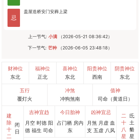
盖屋
造桥
安门
安葬
上梁
忌
上一节气:
小满
（2026-05-21 08:36:42）
下一节气:
芒种
（2026-06-05 23:48:18）
财神位
福神位
喜神位
阳贵神位
阴贵神位
东北
正北
东北
西南
东北
五行
冲煞
值神
覆灯火
冲狗煞南
司命（黄道日）
吉神宜趋
今日胎神
凶神宜忌
建
二
氐
除
十
土
月空 时德 阳
占门栖 房内
月煞 月虚 血
闭
十
八
貉
德 福生 司命
东
支 五虚 八风
日
二
星
星