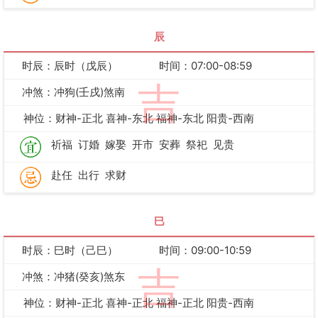
辰
时辰：辰时（戊辰）
时间：07:00-08:59
吉
冲煞：冲狗(壬戌)煞南
神位：财神-正北 喜神-东北 福神-东北 阳贵-西南
祈福
订婚
嫁娶
开市
安葬
祭祀
见贵
赴任
出行
求财
巳
时辰：巳时（己巳）
时间：09:00-10:59
吉
冲煞：冲猪(癸亥)煞东
神位：财神-正北 喜神-正北 福神-正北 阳贵-西南