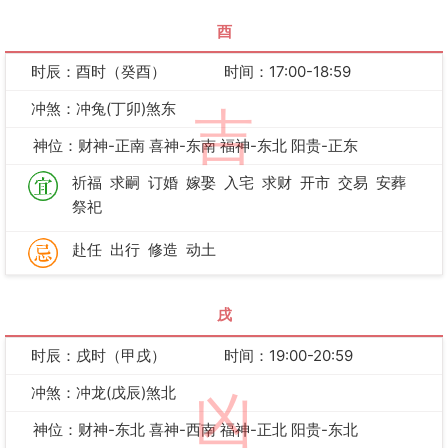
酉
时辰：酉时（癸酉）
时间：17:00-18:59
冲煞：冲兔(丁卯)煞东
吉
神位：财神-正南 喜神-东南 福神-东北 阳贵-正东
祈福
求嗣
订婚
嫁娶
入宅
求财
开市
交易
安葬
祭祀
赴任
出行
修造
动土
戌
时辰：戌时（甲戌）
时间：19:00-20:59
冲煞：冲龙(戊辰)煞北
凶
神位：财神-东北 喜神-西南 福神-正北 阳贵-东北