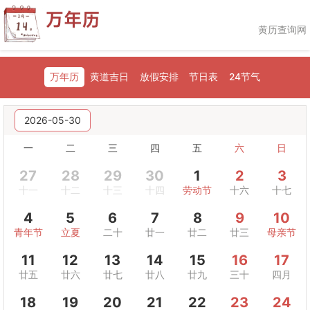
黄历查询网
万年历
黄道吉日
放假安排
节日表
24节气
2026-05-30
一
二
三
四
五
六
日
27
28
29
30
1
2
3
十一
十二
十三
十四
劳动节
十六
十七
4
5
6
7
8
9
10
青年节
立夏
二十
廿一
廿二
廿三
母亲节
11
12
13
14
15
16
17
廿五
廿六
廿七
廿八
廿九
三十
四月
18
19
20
21
22
23
24