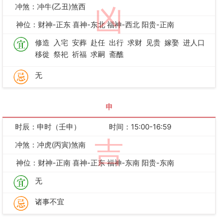
冲煞：冲牛(乙丑)煞西
凶
神位：财神-正东 喜神-东北 福神-西北 阳贵-正南
修造
入宅
安葬
赴任
出行
求财
见贵
嫁娶
进人口
移徙
祭祀
祈福
求嗣
斋醮
无
申
时辰：申时（壬申）
时间：15:00-16:59
吉
冲煞：冲虎(丙寅)煞南
神位：财神-正南 喜神-正东 福神-东南 阳贵-东南
无
诸事不宜