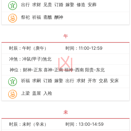
出行
求财
见贵
订婚
嫁娶
修造
安葬
祭祀
祈福
斋醮
酬神
午
时辰：午时（庚午）
时间：11:00-12:59
凶
冲煞：冲鼠(甲子)煞北
神位：财神-正东 喜神-正南 福神-西南 阳贵-东北
祈福
求嗣
订婚
嫁娶
出行
求财
开市
交易
安床
上梁
盖屋
入殓
未
时辰：未时（辛未）
时间：13:00-14:59