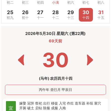
初二
初三
初四
小满
初六
初七
初八
25
26
27
28
29
30
31
初九
初十
十一
十二
十三
十四
十五
2026年5月30日 星期六 (第22周)
69天前
30
(马年) 农历四月十四
丙午年 癸巳月 甲辰日
嫁娶
冠笄
祭祀
出行
移徙
入宅
作灶
造车器
补垣
塞穴
宜
开厕
破土
启钻
除服
成服
入殓