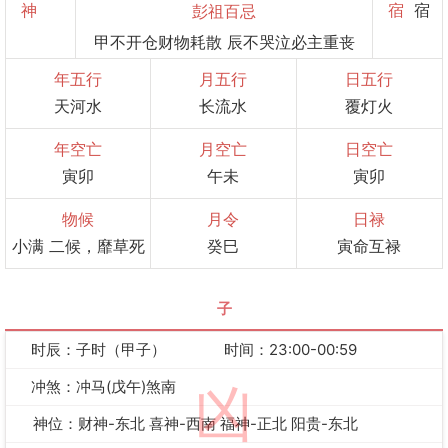
神
宿
宿
彭祖百忌
甲不开仓财物耗散 辰不哭泣必主重丧
年五行
月五行
日五行
天河水
长流水
覆灯火
年空亡
月空亡
日空亡
寅卯
午未
寅卯
物候
月令
日禄
小满 二候，靡草死
癸巳
寅命互禄
子
时辰：子时（甲子）
时间：23:00-00:59
冲煞：冲马(戊午)煞南
凶
神位：财神-东北 喜神-西南 福神-正北 阳贵-东北