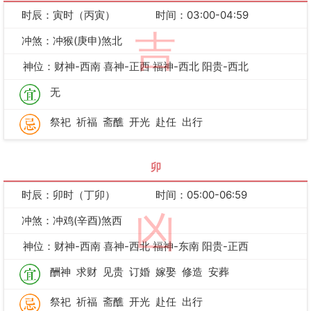
时辰：寅时（丙寅）
时间：03:00-04:59
吉
冲煞：冲猴(庚申)煞北
神位：财神-西南 喜神-正西 福神-西北 阳贵-西北
无
祭祀
祈福
斋醮
开光
赴任
出行
卯
时辰：卯时（丁卯）
时间：05:00-06:59
凶
冲煞：冲鸡(辛酉)煞西
神位：财神-西南 喜神-西北 福神-东南 阳贵-正西
酬神
求财
见贵
订婚
嫁娶
修造
安葬
祭祀
祈福
斋醮
开光
赴任
出行