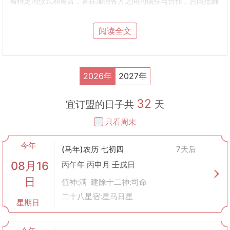
着特定的仪式和誓言，旨在加强各方之间的信任与合作，共同抵御
外敌或解决内部争端。到了汉代以后，随着儒家思想的盛行，订盟
逐渐被赋予了更多道德伦理的意义，强调信义、忠诚等价值观。
阅读全文
2. 社会功能
政治层面
：对于国家而言，订盟可以是外交策略的一部分，通过与
他国建立友好关系来维护本国利益。如春秋战国时期的“合纵连
横”政策就是通过订立军事同盟来实现政治目的。
2026年
2027年
经济层面
：商贾之间也可能通过订盟来达成贸易上的合作，比如共
同对抗商业竞争者，分享市场信息等。
32
社会层面
：个人之间的结拜（如桃园三结义），则是为了增强彼此
宜订盟的日子共
天
间的友谊与信任，形成一种超越血缘关系的社会支持网络。
只看周末
3. 文化象征意义
订盟不仅仅是表面上的合作协议，它还承载着深厚的文化内涵：
今年
诚信观念
：古人认为，一旦订下盟约，就应当严格遵守承诺，否则
(马年)农历 七初四
7天后
将受到神灵惩罚。这种对诚信的强调体现了传统社会中契约精神的
08月16
丙午年 丙申月 壬戌日
重要性。
日
团结协作
：通过订盟形成的联合体能够更好地应对各种挑战，反映
值神:满 建除十二神:司命
出集体主义的价值取向。
二十八星宿:星马日星
星期日
礼仪制度
：订盟过程中往往会有一系列复杂的礼仪程序，这既是对
参与者身份地位的认可，也是展示其教养水平的方式之一。
4. 现代视角