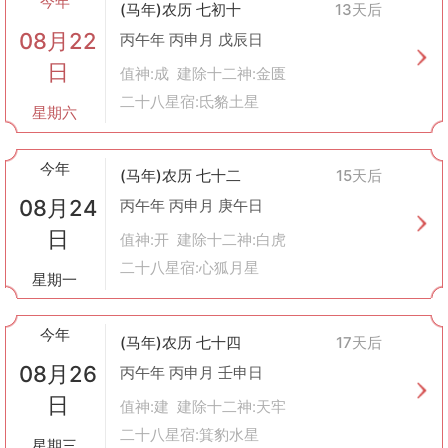
今年
(马年)农历 七初十
13天后
虽然现代社会中已经很少直接使用“订盟”这一术语，但其背后所蕴
08月22
含的精神实质仍然存在于各类组织或个人之间的合作形式之中。例
丙午年 丙申月 戊辰日
如公司间的战略合作、国际组织内的成员国关系等都可以看作
日
值神:成 建除十二神:金匮
是“订盟”的现代版本。此外，在民间习俗方面，诸如婚礼中的交换
二十八星宿:氐貉土星
戒指、生日派对上的许愿等行为也隐含着类似于古代订盟时所表达
星期六
出的信任与承诺。
总之，“订盟”作为一种承载着深厚文化内涵的社会现象，在不同的
今年
历史阶段展现出各异的风貌，它不仅是人际关系网构建的重要手段
(马年)农历 七十二
15天后
之一，更是传统文化传承与发展过程中不可或缺的组成部分。
08月24
丙午年 丙申月 庚午日
日
值神:开 建除十二神:白虎
二十八星宿:心狐月星
星期一
今年
(马年)农历 七十四
17天后
08月26
丙午年 丙申月 壬申日
日
值神:建 建除十二神:天牢
二十八星宿:箕豹水星
星期三