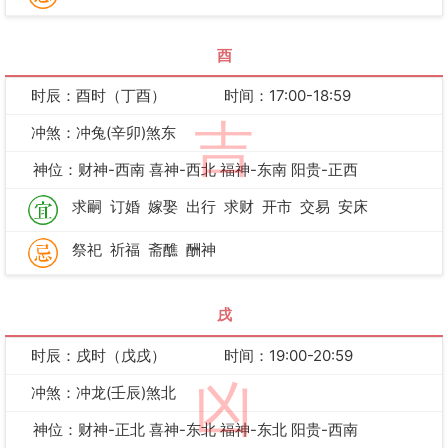
酉
时辰：酉时（丁酉）
时间：17:00-18:59
吉
冲煞：冲兔(辛卯)煞东
神位：财神-西南 喜神-西北 福神-东南 阳贵-正西
求嗣
订婚
嫁娶
出行
求财
开市
交易
安床
祭祀
祈福
斋醮
酬神
戌
时辰：戌时（戊戌）
时间：19:00-20:59
凶
冲煞：冲龙(壬辰)煞北
神位：财神-正北 喜神-东北 福神-东北 阳贵-西南