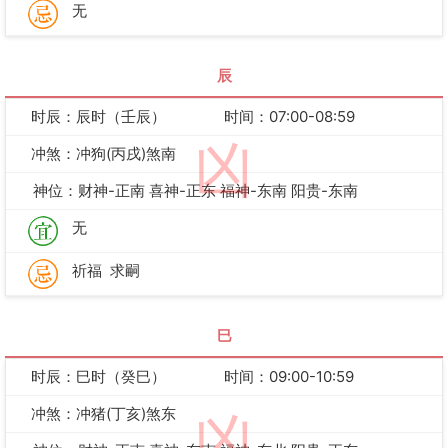
无
辰
时辰：辰时（壬辰）
时间：07:00-08:59
凶
冲煞：冲狗(丙戌)煞南
神位：财神-正南 喜神-正东 福神-东南 阳贵-东南
无
祈福
求嗣
巳
时辰：巳时（癸巳）
时间：09:00-10:59
冲煞：冲猪(丁亥)煞东
凶