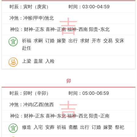
时辰：寅时（庚寅）
时间：03:00-04:59
冲煞：冲猴(甲申)煞北
吉
神位：财神-正东 喜神-正南 福神-西南 阳贵-东北
祈福
求嗣
订婚
嫁娶
出行
求财
开市
交易
安床
赴任
上梁
盖屋
入殓
卯
时辰：卯时（辛卯）
时间：05:00-06:59
吉
冲煞：冲鸡(乙酉)煞西
神位：财神-正东 喜神-东北 福神-西北 阳贵-正南
修造
入宅
安葬
祈福
斋醮
出行
订婚
嫁娶
祭祀