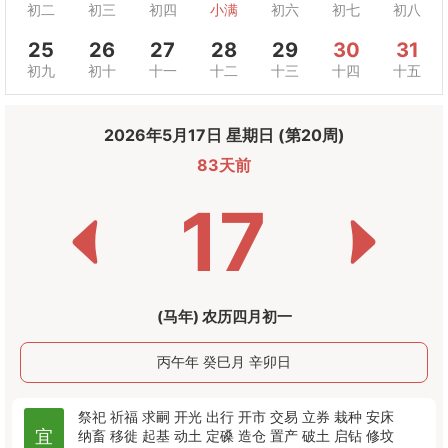
初二
初三
初四
小满
初六
初七
初八
25
26
27
28
29
30
31
初九
初十
十一
十二
十三
十四
十五
2026年5月17日 星期日 (第20周)
83天前
17
(马年) 农历四月初一
丙午年 癸巳月 辛卯日
祭祀
祈福
求嗣
开光
出行
开市
交易
立券
栽种
安床
宜
纳畜
移徙
起基
动土
定磉
造仓
置产
破土
启钻
修坟