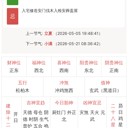
入宅
修造
安门
伐木
入殓
安葬
盖屋
忌
上一节气:
立夏
（2026-05-05 19:48:41）
下一节气:
小满
（2026-05-21 08:36:42）
财神位
福神位
喜神位
阳贵神位
阴贵神位
正东
西北
西南
东北
正南
五行
冲煞
值神
松柏木
冲鸡煞西
玄武（黑道日）
吉神宜趋
今日胎神
凶神宜忌
建
二
昴
除
十
日
天德 母仓 阴
厨灶门 外正
灾煞 天火 元
开
十
八
鸡
德 时阴 生气
北
武
日
二
星
星
普护 五合 鸣