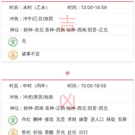
时辰：未时（乙未）
时间：13:00-14:59
吉
冲煞：冲牛(己丑)煞西
神位：财神-东北 喜神-西南 福神-西南 阳贵-正北
无
诸事不宜
申
时辰：申时（丙申）
时间：15:00-16:59
凶
冲煞：冲虎(庚寅)煞南
神位：财神-西南 喜神-正西 福神-西北 阳贵-西北
作灶
酬神
修造
见贵
求财
嫁娶
进人口
移徙
安葬
祭祀
祈福
斋醮
开光
赴任
出行