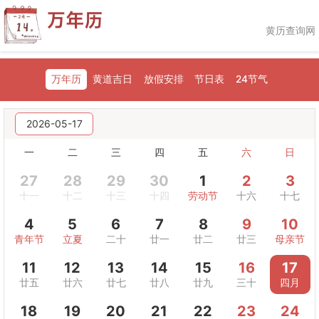
黄历查询网
万年历
黄道吉日
放假安排
节日表
24节气
2026-05-17
一
二
三
四
五
六
日
27
28
29
30
1
2
3
十一
十二
十三
十四
劳动节
十六
十七
4
5
6
7
8
9
10
青年节
立夏
二十
廿一
廿二
廿三
母亲节
11
12
13
14
15
16
17
廿五
廿六
廿七
廿八
廿九
三十
四月
18
19
20
21
22
23
24