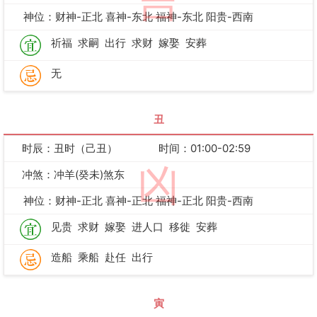
吉
神位：财神-正北 喜神-东北 福神-东北 阳贵-西南
祈福
求嗣
出行
求财
嫁娶
安葬
无
丑
时辰：丑时（己丑）
时间：01:00-02:59
凶
冲煞：冲羊(癸未)煞东
神位：财神-正北 喜神-正北 福神-正北 阳贵-西南
见贵
求财
嫁娶
进人口
移徙
安葬
造船
乘船
赴任
出行
寅