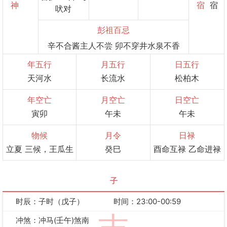
神
宿
宿
吠对
彭祖百忌
辛不合酱主人不尝 卯不穿井水泉不香
年五行
月五行
日五行
天河水
长流水
松柏木
年空亡
月空亡
日空亡
寅卯
午未
午未
物候
月令
日禄
立夏 三候，王瓜生
癸巳
酉命互禄 乙命进禄
子
时辰：子时（戊子）
时间：23:00-00:59
冲煞：冲马(壬午)煞南