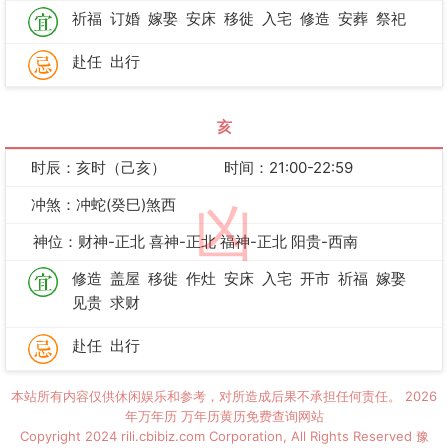
祈福
订婚
嫁娶
安床
移徙
入宅
修造
安葬
祭祀
赴任
出行
亥
时辰：亥时（己亥）
时间：21:00-22:59
冲煞：冲蛇(癸巳)煞西
凶
神位：财神-正北 喜神-正北 福神-正北 阳贵-西南
修造
盖屋
移徙
作灶
安床
入宅
开市
祈福
嫁娶
见贵
求财
赴任
出行
本站所有内容仅供休闲娱乐和参考，对所造成后果不承担任何责任。
2026
年万年历
万年历黄历免费查询网站
Copyright 2024 rili.cbibiz.com Corporation, All Rights Reserved
豫