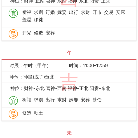
神位：财神-正南 喜神-东南 福神-东北 阳贵-正东
祈福
求嗣
订婚
嫁娶
出行
求财
开市
交易
安床
盖屋
移徙
开光
修造
安葬
午
时辰：午时（甲午）
时间：11:00-12:59
吉
冲煞：冲鼠(戊子)煞北
神位：财神-东北 喜神-西南 福神-正北 阳贵-东北
祈福
求嗣
出行
求财
嫁娶
安葬
赴任
修造
动土
未