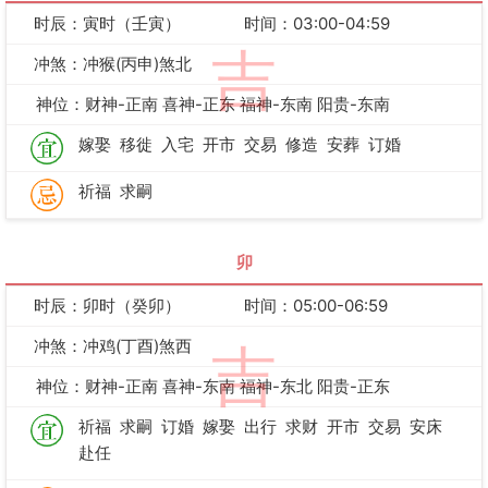
时辰：寅时（壬寅）
时间：03:00-04:59
吉
冲煞：冲猴(丙申)煞北
神位：财神-正南 喜神-正东 福神-东南 阳贵-东南
嫁娶
移徙
入宅
开市
交易
修造
安葬
订婚
祈福
求嗣
卯
时辰：卯时（癸卯）
时间：05:00-06:59
冲煞：冲鸡(丁酉)煞西
吉
神位：财神-正南 喜神-东南 福神-东北 阳贵-正东
祈福
求嗣
订婚
嫁娶
出行
求财
开市
交易
安床
赴任