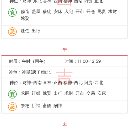
神位：财神-东北 喜神-西南 福神-西南 阳贵-正北
修造
盖屋
移徙
安床
入宅
开市
开仓
见贵
求财
嫁娶
赴任
出行
午
时辰：午时（丙午）
时间：11:00-12:59
吉
冲煞：冲鼠(庚子)煞北
神位：财神-西南 喜神-正西 福神-西北 阳贵-西北
求嗣
订婚
嫁娶
出行
求财
开市
交易
安床
祭祀
祈福
斋醮
酬神
未