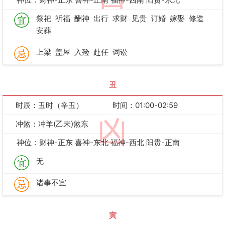
祭祀
祈福
酬神
出行
求财
见贵
订婚
嫁娶
修造
安葬
上梁
盖屋
入殓
赴任
词讼
丑
时辰：丑时（辛丑）
时间：01:00-02:59
凶
冲煞：冲羊(乙未)煞东
神位：财神-正东 喜神-东北 福神-西北 阳贵-正南
无
诸事不宜
寅