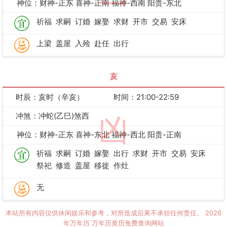
神位：财神-正东 喜神-正南 福神-西南 阳贵-东北
祈福
求嗣
订婚
嫁娶
求财
开市
交易
安床
上梁
盖屋
入殓
赴任
出行
亥
时辰：亥时（辛亥）
时间：21:00-22:59
冲煞：冲蛇(乙巳)煞西
凶
神位：财神-正东 喜神-东北 福神-西北 阳贵-正南
祈福
求嗣
订婚
嫁娶
出行
求财
开市
交易
安床
祭祀
修造
盖屋
移徙
作灶
无
本站所有内容仅供休闲娱乐和参考，对所造成后果不承担任何责任。
2026
年万年历
万年历黄历免费查询网站