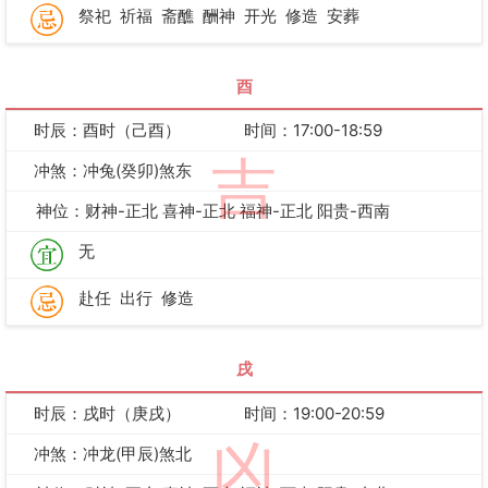
祭祀
祈福
斋醮
酬神
开光
修造
安葬
酉
时辰：酉时（己酉）
时间：17:00-18:59
吉
冲煞：冲兔(癸卯)煞东
神位：财神-正北 喜神-正北 福神-正北 阳贵-西南
无
赴任
出行
修造
戌
时辰：戌时（庚戌）
时间：19:00-20:59
凶
冲煞：冲龙(甲辰)煞北