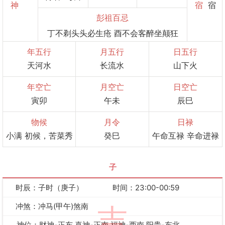
神
宿
宿
彭祖百忌
丁不剃头头必生疮 酉不会客醉坐颠狂
年五行
月五行
日五行
天河水
长流水
山下火
年空亡
月空亡
日空亡
寅卯
午未
辰巳
物候
月令
日禄
小满 初候，苦菜秀
癸巳
午命互禄 辛命进禄
子
时辰：子时（庚子）
时间：23:00-00:59
冲煞：冲马(甲午)煞南
吉
神位：财神-正东 喜神-正南 福神-西南 阳贵-东北