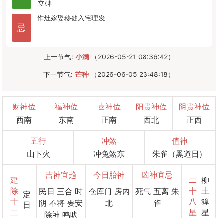
立碑
作灶
嫁娶
移徙
入宅
理发
忌
上一节气:
小满
（2026-05-21 08:36:42）
下一节气:
芒种
（2026-06-05 23:48:18）
财神位
福神位
喜神位
阳贵神位
阴贵神位
西南
东南
正南
西北
正西
五行
冲煞
值神
山下火
冲兔煞东
朱雀（黑道日）
吉神宜趋
今日胎神
凶神宜忌
建
二
柳
除
十
土
民日 三合 时
仓库门 房内
死气 五离 朱
定
十
八
獐
阴 不将 要安
北
雀
日
二
星
星
除神 鸣吠