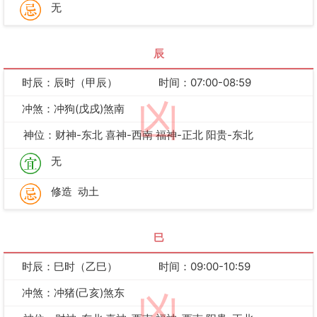
无
辰
时辰：辰时（甲辰）
时间：07:00-08:59
凶
冲煞：冲狗(戊戌)煞南
神位：财神-东北 喜神-西南 福神-正北 阳贵-东北
无
修造
动土
巳
时辰：巳时（乙巳）
时间：09:00-10:59
冲煞：冲猪(己亥)煞东
凶