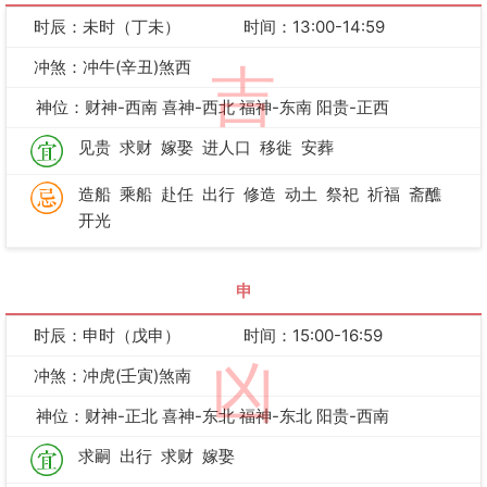
时辰：未时（丁未）
时间：13:00-14:59
冲煞：冲牛(辛丑)煞西
吉
神位：财神-西南 喜神-西北 福神-东南 阳贵-正西
见贵
求财
嫁娶
进人口
移徙
安葬
造船
乘船
赴任
出行
修造
动土
祭祀
祈福
斋醮
开光
申
时辰：申时（戊申）
时间：15:00-16:59
凶
冲煞：冲虎(壬寅)煞南
神位：财神-正北 喜神-东北 福神-东北 阳贵-西南
求嗣
出行
求财
嫁娶