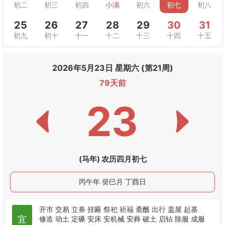
初二
初三
初四
小满
初六
初七
初八
25
26
27
28
29
30
31
初九
初十
十一
十二
十三
十四
十五
2026年5月23日 星期六 (第21周)
79天前
23
(马年) 农历四月初七
丙午年 癸巳月 丁酉日
开市
交易
立券
挂匾
祭祀
祈福
斋醮
出行
盖屋
起基
宜
修造
动土
定磉
安床
安机械
安葬
破土
启钻
除服
成服