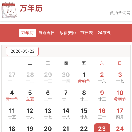
黄历查询网
万年历
黄道吉日
放假安排
节日表
24节气
2026-05-23
一
二
三
四
五
六
日
27
28
29
30
1
2
3
十一
十二
十三
十四
劳动节
十六
十七
4
5
6
7
8
9
10
青年节
立夏
二十
廿一
廿二
廿三
母亲节
11
12
13
14
15
16
17
廿五
廿六
廿七
廿八
廿九
三十
四月
18
19
20
21
22
23
24