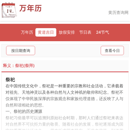
黄历查询网
万年历
黄道吉日
放假安排
节日表
24节气
按日期查询
查看今日
释义：祭祀(祭拜)
祭祀
在中国传统文化中，祭祀是一种重要的宗教和社会活动，它承载着
对祖先、天地神灵以及各种自然与人文神祇的敬仰和纪念。祭祀不
仅体现了中华民族深厚的宗族观念和家族伦理道德，还反映了人与
自然和谐相处的思想。
一、祭祀的历史渊源
祭祀习俗最早可以追溯到原始社会时期，那时人们通过祭祀来表达
对自然界不可抗拒力量的敬畏。随着社会的发展，祭祀逐渐成为国