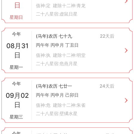
日
值神:定 建除十二神:青龙
二十八星宿:虚鼠日星
星期日
今年
(马年)农历 七十九
22天后
08月31
丙午年 丙申月 丁丑日
日
值神:执 建除十二神:明堂
二十八星宿:危燕月星
星期一
今年
(马年)农历 七廿一
24天后
09月02
丙午年 丙申月 己卯日
日
值神:危 建除十二神:朱雀
二十八星宿:壁獝水星
星期三
今年