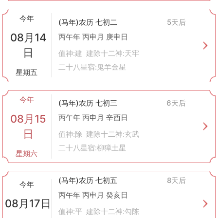
今年
(马年)农历 七初二
5天后
08月14
丙午年 丙申月 庚申日
日
值神:建 建除十二神:天牢
二十八星宿:鬼羊金星
星期五
今年
(马年)农历 七初三
6天后
08月15
丙午年 丙申月 辛酉日
日
值神:除 建除十二神:玄武
二十八星宿:柳獐土星
星期六
(马年)农历 七初五
8天后
今年
丙午年 丙申月 癸亥日
08月17日
值神:平 建除十二神:勾陈