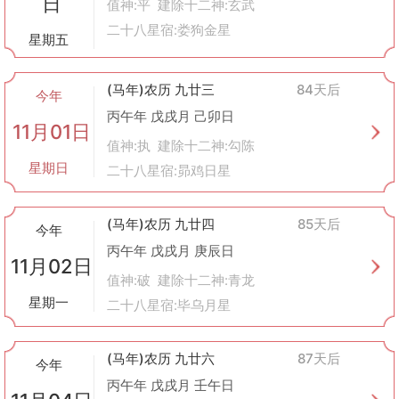
日
值神:平 建除十二神:玄武
二十八星宿:娄狗金星
星期五
(马年)农历 九廿三
84天后
今年
丙午年 戊戌月 己卯日
11月01日
值神:执 建除十二神:勾陈
星期日
二十八星宿:昴鸡日星
(马年)农历 九廿四
85天后
今年
丙午年 戊戌月 庚辰日
11月02日
值神:破 建除十二神:青龙
星期一
二十八星宿:毕乌月星
(马年)农历 九廿六
87天后
今年
丙午年 戊戌月 壬午日