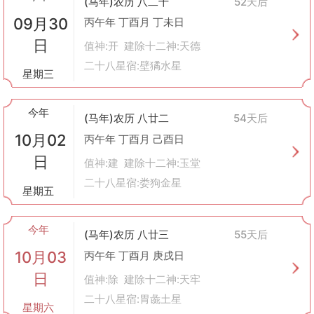
(马年)农历 八二十
52天后
09月30
丙午年 丁酉月 丁未日
日
值神:开 建除十二神:天德
二十八星宿:壁獝水星
星期三
今年
(马年)农历 八廿二
54天后
10月02
丙午年 丁酉月 己酉日
日
值神:建 建除十二神:玉堂
二十八星宿:娄狗金星
星期五
今年
(马年)农历 八廿三
55天后
10月03
丙午年 丁酉月 庚戌日
日
值神:除 建除十二神:天牢
二十八星宿:胃彘土星
星期六