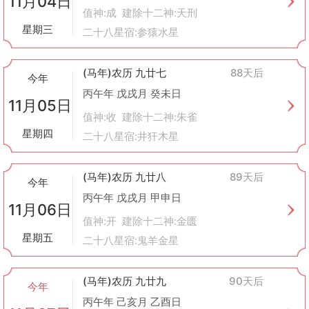
11月04日
值神:成 建除十二神:天刑
星期三
二十八星宿:参猿水星
(马年)农历 九廿七
88天后
今年
丙午年 戊戌月 癸未日
11月05日
值神:收 建除十二神:朱雀
星期四
二十八星宿:井犴木星
(马年)农历 九廿八
89天后
今年
丙午年 戊戌月 甲申日
11月06日
值神:开 建除十二神:金匮
星期五
二十八星宿:鬼羊金星
(马年)农历 九廿九
90天后
今年
丙午年 己亥月 乙酉日