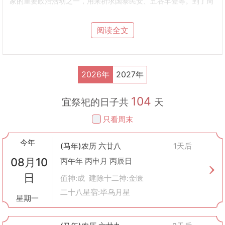
家的重要政治活动之一，用来祈求国泰民安、五谷丰登等。到了周
朝，《周礼》《仪礼》《礼记》三部经典文献中，对祭祀礼仪有了
详细的记载和规定，形成了比较完整的祭祀体系。
阅读全文
二、祭祀的对象
祖先
：在许多中国家庭中，祭祖是一项传统习俗，尤其是春节期
间，家家户户都会准备丰盛的食物来供奉祖先。
天地神灵
：如土地公、灶王爷、城隍爷等地方保护神，以及天上的
2026年
2027年
星宿神明，如文昌帝君、关圣帝君等。
自然神祇
：如山神、水神、风神、雷神等，这些神祇通常被认为是
104
自然界特定现象或环境的化身。
宜祭祀的日子共
天
英雄人物
：如岳飞、林则徐等历史上的民族英雄，也会受到人们的
只看周末
纪念与崇拜。
三、祭祀的方式
今年
献祭
：向神灵或祖先供上食物、酒水等物品。
(马年)农历 六廿八
1天后
祷告
：通过念诵经文或祈祷词来表达心愿。
08月10
丙午年 丙申月 丙辰日
焚烧纸钱
：象征性地给予死者或神灵金钱使用。
日
歌舞仪式
：通过音乐舞蹈等形式庆祝或祈福。
值神:成 建除十二神:金匮
斋戒沐浴
：在重要祭祀活动前进行清洁身心的准备。
二十八星宿:毕乌月星
星期一
四、祭祀的意义
强化家庭凝聚力
：定期举行的家族祭祀活动能够加强成员之间的联
系，传承家族文化。