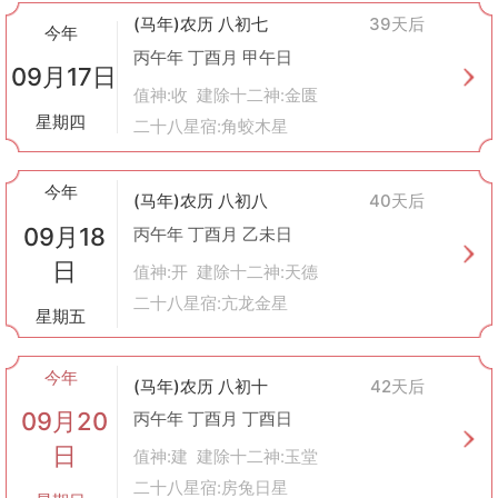
(马年)农历 八初七
39天后
今年
丙午年 丁酉月 甲午日
09月17日
值神:收 建除十二神:金匮
星期四
二十八星宿:角蛟木星
今年
(马年)农历 八初八
40天后
09月18
丙午年 丁酉月 乙未日
日
值神:开 建除十二神:天德
二十八星宿:亢龙金星
星期五
今年
(马年)农历 八初十
42天后
09月20
丙午年 丁酉月 丁酉日
日
值神:建 建除十二神:玉堂
二十八星宿:房兔日星