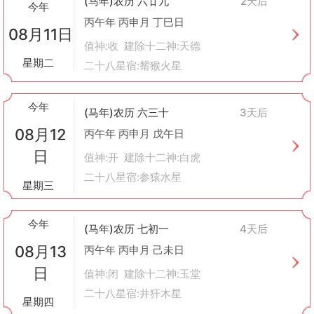
(马年)农历 六廿九
2天后
今年
维护社会稳定
：古代帝王通过大规模的祭祀典礼来彰显其统治合法
丙午年 丙申月 丁巳日
性，增强民众对于政权的认可度。
08月11日
促进人与自然和谐共生
：通过对天地万物的尊敬与感恩，倡导人类
值神:收 建除十二神:天德
应该尊重自然规律，实现可持续发展。
星期二
二十八星宿:觜猴火星
传承中华优秀传统文化
：祭祀作为一项古老的文化遗产，蕴含着丰
富的历史信息与哲学思想，有助于后人更好地理解先辈的生活方式
及价值观念。
今年
(马年)农历 六三十
3天后
总之，祭祀是中国传统文化不可或缺的一部分，它不仅仅是一种形
08月12
丙午年 丙申月 戊午日
式上的仪式，更是连接过去与未来，沟通生者与逝者的桥梁，在现
代社会仍然具有重要意义。
日
值神:开 建除十二神:白虎
二十八星宿:参猿水星
星期三
今年
(马年)农历 七初一
4天后
08月13
丙午年 丙申月 己未日
日
值神:闭 建除十二神:玉堂
二十八星宿:井犴木星
星期四