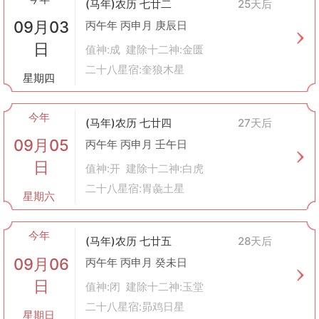
(马年)农历 七廿二
25天后
09月03
丙午年 丙申月 庚辰日
日
值神:成 建除十二神:金匮
二十八星宿:奎狼木星
星期四
今年
(马年)农历 七廿四
27天后
09月05
丙午年 丙申月 壬午日
日
值神:开 建除十二神:白虎
二十八星宿:胃彘土星
星期六
今年
(马年)农历 七廿五
28天后
09月06
丙午年 丙申月 癸未日
日
值神:闭 建除十二神:玉堂
二十八星宿:昴鸡日星
星期日