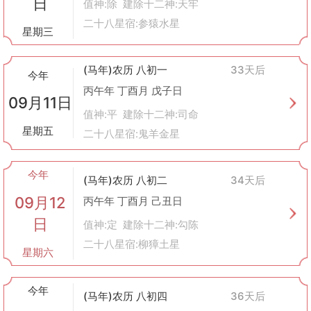
日
值神:除 建除十二神:天牢
二十八星宿:参猿水星
星期三
(马年)农历 八初一
33天后
今年
丙午年 丁酉月 戊子日
09月11日
值神:平 建除十二神:司命
星期五
二十八星宿:鬼羊金星
今年
(马年)农历 八初二
34天后
09月12
丙午年 丁酉月 己丑日
日
值神:定 建除十二神:勾陈
二十八星宿:柳獐土星
星期六
今年
(马年)农历 八初四
36天后