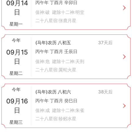
09月14
丙午年 丁酉月 辛卯日
日
值神:破 建除十二神:明堂
二十八星宿:张鹿月星
星期一
今年
(马年)农历 八初五
37天后
09月15
丙午年 丁酉月 壬辰日
日
值神:危 建除十二神:天刑
二十八星宿:翼蛇火星
星期二
今年
(马年)农历 八初六
38天后
09月16
丙午年 丁酉月 癸巳日
日
值神:成 建除十二神:朱雀
二十八星宿:轸蚓水星
星期三