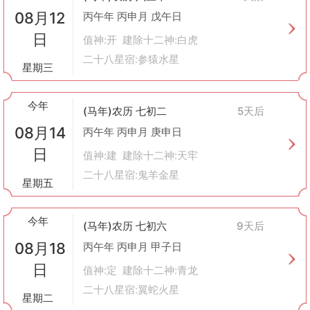
流，这导致了大家庭模式下“进人口”现象的减少。
08月12
丙午年 丙申月 戊午日
生育观念转变
：现代人更加注重生活质量而非单纯追求子嗣数量，
日
值神:开 建除十二神:白虎
因此对于“进人口”的态度也趋向于理性和平淡。
法律保护加强
：如今，无论是领养还是婚姻关系都受到法律严格规
二十八星宿:参猿水星
星期三
范，保障了每一位新成员的合法权益。
综上所述，“进人口”作为一项重要的民俗事项，在中国文化中占有
举足轻重的地位。它不仅是家庭生活中的大事，更承载着人们对未
今年
(马年)农历 七初二
5天后
来美好生活的无限憧憬与祝福。尽管随着时代变迁，这一概念的具
08月14
丙午年 丙申月 庚申日
体表现形式可能会有所不同，但它所蕴含的文化价值和情感寄托却
始终未变。
日
值神:建 建除十二神:天牢
二十八星宿:鬼羊金星
星期五
今年
(马年)农历 七初六
9天后
08月18
丙午年 丙申月 甲子日
日
值神:定 建除十二神:青龙
二十八星宿:翼蛇火星
星期二