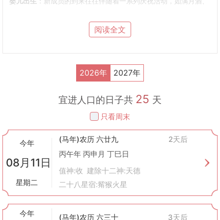
婴儿出生
：新成员的到来往往伴随着一系列庆祝活动，如满月酒、
百日宴等，这些活动不仅为家庭带来了欢乐，也是对未来的美好祝
愿。
阅读全文
收养子女
：指将非亲生子女通过合法手续纳入家庭作为自己的孩子
来抚养。
仆人或帮工入住
：劳动力补充，在过去农业社会，多一个劳动力就
意味着家庭收入的增加，特别是在农村地区，孩子被视为家庭财富
2026年
2027年
的一部分。
二、习俗与仪式
25
不同的地区和民族，在“进人口”时有着各自独特的习俗与仪式：
宜进人口的日子共
天
婴儿出生
：在许多地方，当家中有新生儿降生后，会举行“洗
只看周末
三”（即出生后第三天）或“满月”仪式，以祈求孩子健康成长。此
外，还有送红蛋、挂红布条等传统做法来报喜并驱邪避凶。
(马年)农历 六廿九
2天后
婚嫁迎娶
：结婚是另一个重要的“进人口”的方式。婚礼当天，新娘
今年
会被视为给男方家带来好运的人，因此有许多与之相关的吉祥习
丙午年 丙申月 丁巳日
08月11日
俗，比如跨火盆、踩米袋等，意在去除新娘身上的不祥之气，让其
值神:收 建除十二神:天德
顺利融入新家庭。
星期二
二十八星宿:觜猴火星
三、现代社会中的变化
随着时代的发展和社会结构的变化，“进人口”的含义也在逐渐演
变：
今年
(马年)农历 六三十
3天后
核心家庭增多
：随着城市化进程加快，越来越多的小家庭成为主