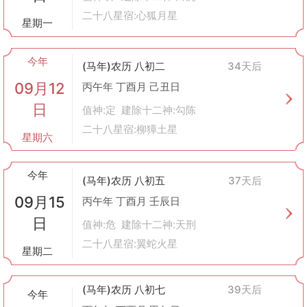
二十八星宿:心狐月星
星期一
今年
(马年)农历 八初二
34天后
09月12
丙午年 丁酉月 己丑日
日
值神:定 建除十二神:勾陈
二十八星宿:柳獐土星
星期六
今年
(马年)农历 八初五
37天后
09月15
丙午年 丁酉月 壬辰日
日
值神:危 建除十二神:天刑
二十八星宿:翼蛇火星
星期二
(马年)农历 八初七
39天后
今年