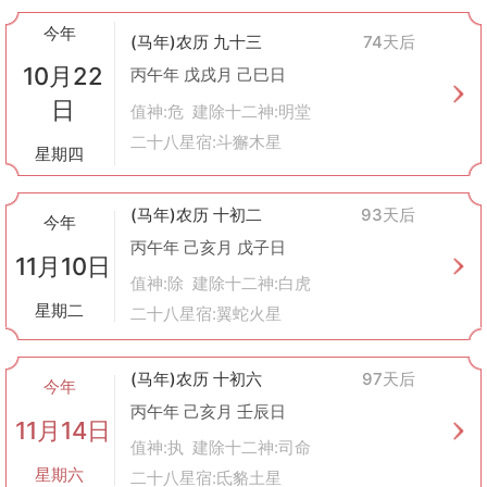
今年
(马年)农历 九十三
74天后
10月22
丙午年 戊戌月 己巳日
日
值神:危 建除十二神:明堂
二十八星宿:斗獬木星
星期四
(马年)农历 十初二
93天后
今年
丙午年 己亥月 戊子日
11月10日
值神:除 建除十二神:白虎
星期二
二十八星宿:翼蛇火星
(马年)农历 十初六
97天后
今年
丙午年 己亥月 壬辰日
11月14日
值神:执 建除十二神:司命
星期六
二十八星宿:氐貉土星