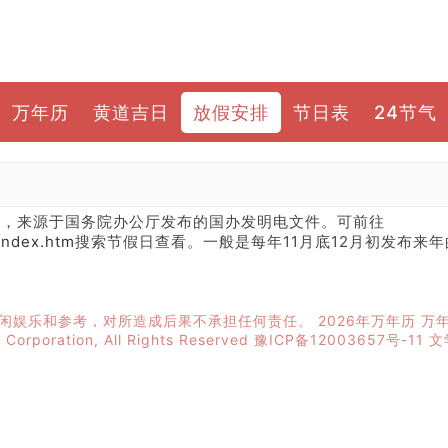
万年历
黄道吉日
放假安排
节日表
24节气
排，来源于国务院办公厅发布的国办发明电文件。可前往
index.htm
搜索节假日查看。一般是每年11月底12月初发布来
闲娱乐和参考，对所造成后果不承担任何责任。
2026年万年历
万
m Corporation, All Rights Reserved
豫ICP备12003657号-11
文