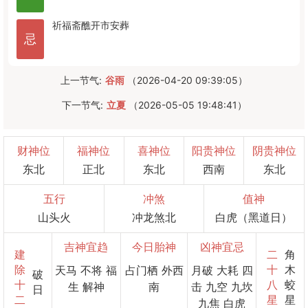
祈福
斋醮
开市
安葬
忌
上一节气:
谷雨
（2026-04-20 09:39:05）
下一节气:
立夏
（2026-05-05 19:48:41）
财神位
福神位
喜神位
阳贵神位
阴贵神位
东北
正北
东北
西南
东北
五行
冲煞
值神
山头火
冲龙煞北
白虎（黑道日）
吉神宜趋
今日胎神
凶神宜忌
建
二
角
除
十
木
天马 不将 福
占门栖 外西
月破 大耗 四
破
十
八
蛟
生 解神
南
击 九空 九坎
日
二
星
星
九焦 白虎