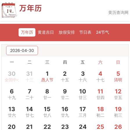
黄历查询网
万年历
黄道吉日
放假安排
节日表
24节气
2026-04-30
一
二
三
四
五
六
日
30
31
1
2
3
4
5
全国中小学生安全教育日
十三
愚人节
十五
十六
十七
清明
6
7
8
9
10
11
12
十九
二十
廿一
廿二
廿三
廿四
廿五
13
14
15
16
17
18
19
廿六
廿七
廿八
廿九
三月
初二
初三
20
21
22
23
24
25
26