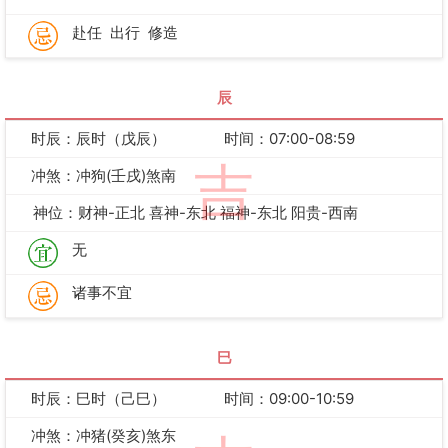
赴任
出行
修造
辰
时辰：辰时（戊辰）
时间：07:00-08:59
吉
冲煞：冲狗(壬戌)煞南
神位：财神-正北 喜神-东北 福神-东北 阳贵-西南
无
诸事不宜
巳
时辰：巳时（己巳）
时间：09:00-10:59
冲煞：冲猪(癸亥)煞东