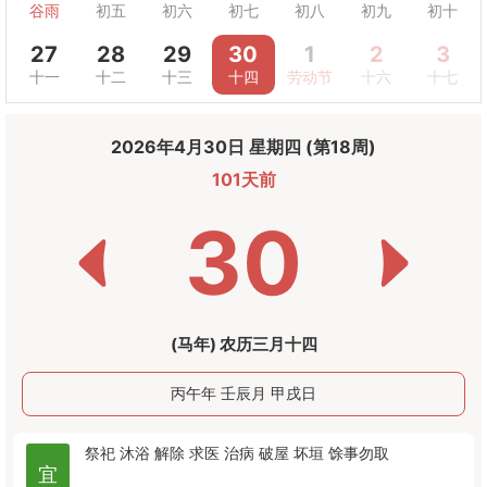
谷雨
初五
初六
初七
初八
初九
初十
27
28
29
30
1
2
3
十一
十二
十三
十四
劳动节
十六
十七
2026年4月30日 星期四 (第18周)
101天前
30
(马年) 农历三月十四
丙午年 壬辰月 甲戌日
祭祀
沐浴
解除
求医
治病
破屋
坏垣
馀事勿取
宜