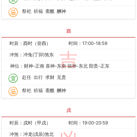
祭祀
祈福
斋醮
酬神
酉
时辰：酉时（癸酉）
时间：17:00-18:59
吉
冲煞：冲兔(丁卯)煞东
神位：财神-正南 喜神-东南 福神-东北 阳贵-正东
赴任
出行
求财
见贵
祭祀
祈福
斋醮
酬神
戌
时辰：戌时（甲戌）
时间：19:00-20:59
冲煞：冲龙(戊辰)煞北