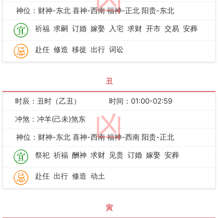
凶
神位：财神-东北 喜神-西南 福神-正北 阳贵-东北
祈福
求嗣
订婚
嫁娶
入宅
求财
开市
交易
安葬
赴任
修造
移徙
出行
词讼
丑
时辰：丑时（乙丑）
时间：01:00-02:59
凶
冲煞：冲羊(己未)煞东
神位：财神-东北 喜神-西南 福神-西南 阳贵-正北
祭祀
祈福
酬神
求财
见贵
订婚
嫁娶
安葬
赴任
出行
修造
动土
寅