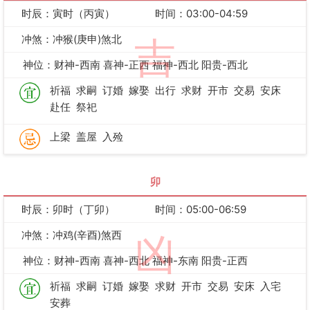
时辰：寅时（丙寅）
时间：03:00-04:59
冲煞：冲猴(庚申)煞北
吉
神位：财神-西南 喜神-正西 福神-西北 阳贵-西北
祈福
求嗣
订婚
嫁娶
出行
求财
开市
交易
安床
赴任
祭祀
上梁
盖屋
入殓
卯
时辰：卯时（丁卯）
时间：05:00-06:59
冲煞：冲鸡(辛酉)煞西
凶
神位：财神-西南 喜神-西北 福神-东南 阳贵-正西
祈福
求嗣
订婚
嫁娶
求财
开市
交易
安床
入宅
安葬