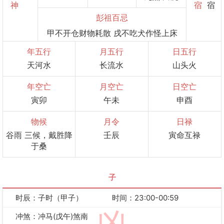
神
宿
宿
彭祖百忌
甲不开仓财物耗散 戌不吃犬作怪上床
年五行
月五行
日五行
天河水
长流水
山头火
年空亡
月空亡
日空亡
寅卯
午未
申酉
物候
月令
日禄
谷雨 三候，戴胜降
壬辰
寅命互禄
于桑
子
时辰：子时（甲子）
时间：23:00-00:59
冲煞：冲马(戊午)煞南