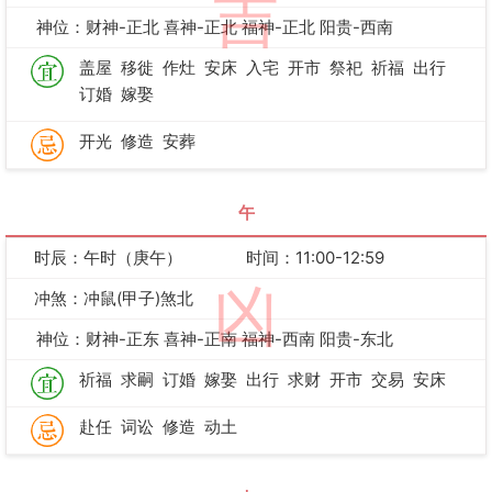
吉
神位：财神-正北 喜神-正北 福神-正北 阳贵-西南
盖屋
移徙
作灶
安床
入宅
开市
祭祀
祈福
出行
订婚
嫁娶
开光
修造
安葬
午
时辰：午时（庚午）
时间：11:00-12:59
凶
冲煞：冲鼠(甲子)煞北
神位：财神-正东 喜神-正南 福神-西南 阳贵-东北
祈福
求嗣
订婚
嫁娶
出行
求财
开市
交易
安床
赴任
词讼
修造
动土