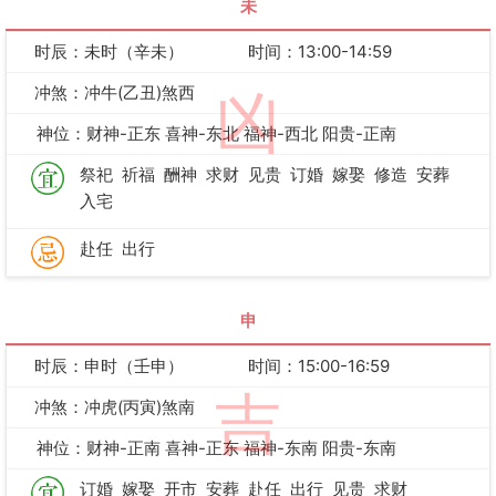
未
时辰：未时（辛未）
时间：13:00-14:59
冲煞：冲牛(乙丑)煞西
凶
神位：财神-正东 喜神-东北 福神-西北 阳贵-正南
祭祀
祈福
酬神
求财
见贵
订婚
嫁娶
修造
安葬
入宅
赴任
出行
申
时辰：申时（壬申）
时间：15:00-16:59
吉
冲煞：冲虎(丙寅)煞南
神位：财神-正南 喜神-正东 福神-东南 阳贵-东南
订婚
嫁娶
开市
安葬
赴任
出行
见贵
求财