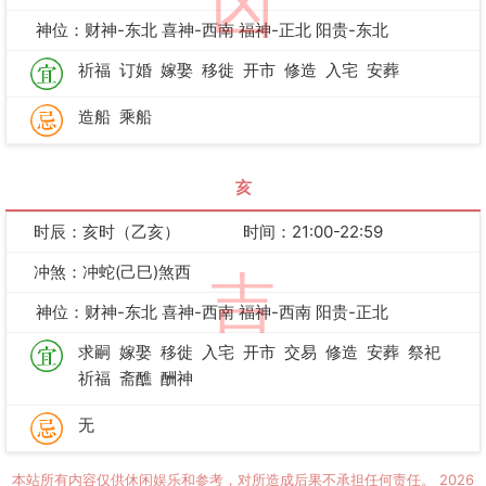
凶
神位：财神-东北 喜神-西南 福神-正北 阳贵-东北
祈福
订婚
嫁娶
移徙
开市
修造
入宅
安葬
造船
乘船
亥
时辰：亥时（乙亥）
时间：21:00-22:59
冲煞：冲蛇(己巳)煞西
吉
神位：财神-东北 喜神-西南 福神-西南 阳贵-正北
求嗣
嫁娶
移徙
入宅
开市
交易
修造
安葬
祭祀
祈福
斋醮
酬神
无
本站所有内容仅供休闲娱乐和参考，对所造成后果不承担任何责任。
2026