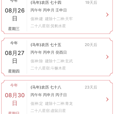
今年
(马年)农历 七十四
19天后
4. 现代应用
08月26
在当今社会，虽然很多人已经不再严格按照传统方式来进行竖柱活
丙午年 丙申月 壬申日
动，但这一习俗背后所蕴含的文化价值仍然值得我们尊重和传承。
日
值神:建 建除十二神:天牢
例如，在企业开业庆典、新居入住庆祝等场合，人们也会通过类似
二十八星宿:箕豹水星
的方式表达对未来发展的良好愿望。
星期三
总之，“竖柱”不仅仅是一项古老的建筑活动，它更承载着深厚的文
化内涵和民族记忆。无论时代如何变迁，这份对美好生活的追求和
今年
向往永远不会改变。
(马年)农历 七十五
20天后
08月27
丙午年 丙申月 癸酉日
日
值神:除 建除十二神:玄武
二十八星宿:斗獬木星
星期四
今年
(马年)农历 七十八
23天后
08月30
丙午年 丙申月 丙子日
日
值神:定 建除十二神:青龙
二十八星宿:虚鼠日星
星期日