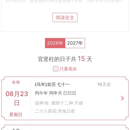
在中国古代，建筑物的结构主要依赖于木材，而柱子作为支撑整个
建筑框架的关键部分，其重要性不言而喻。因此，在建造房屋时，
人们往往会选择一个吉祥的日子来“竖柱”，以求得神灵的庇佑，确
阅读全文
保建筑顺利完工并带来好运。这种习俗不仅体现了古人对自然和超
自然力量的敬畏，也是他们对美好生活的一种期盼。
2. 文化意义
祈福平安
：通过选择合适的日期进行竖柱仪式，表达对未来生活安
2026年
2027年
定、家庭幸福的美好祝愿。
增强凝聚力
：在传统社会中，竖柱往往是一场集体参与的活动，能
15
够增进邻里之间的感情。
宜竖柱的日子共
天
传承与教育
：即使是在现代社会，通过这样的仪式也能让年轻一代
只看周末
了解传统文化，学习到祖先的生活智慧。
3. 实践操作
今年
尽管现代建筑不再局限于木质结构，但对于那些希望遵循传统习俗
(马年)农历 七十一
16天后
的人来说，选择合适的时间进行竖柱仍然是有意义的：
08月23
丙午年 丙申月 己巳日
选择黄道吉日
：根据黄历上的标注，挑选出适合动土、安床等事项
日
的好日子。
值神:收 建除十二神:天德
准备相关物品
：在一些地方，竖柱时可能会使用红布包裹柱子，寓
二十八星宿:房兔日星
星期日
意着吉祥如意；也有人会在柱子上挂上写有祝福语句的横幅。
进行简单仪式
：如点香拜祭天地神明，祈求保佑等。这些仪式虽然
简单，却充满了对未来的美好期望。