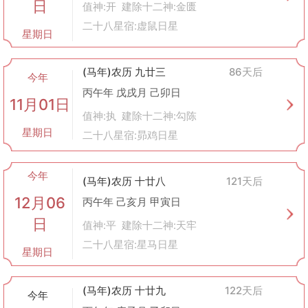
日
值神:开 建除十二神:金匮
二十八星宿:虚鼠日星
星期日
(马年)农历 九廿三
86天后
今年
丙午年 戊戌月 己卯日
11月01日
值神:执 建除十二神:勾陈
星期日
二十八星宿:昴鸡日星
今年
(马年)农历 十廿八
121天后
12月06
丙午年 己亥月 甲寅日
日
值神:平 建除十二神:天牢
二十八星宿:星马日星
星期日
(马年)农历 十廿九
122天后
今年