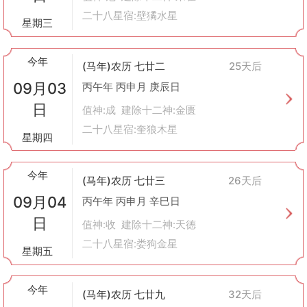
二十八星宿:壁獝水星
星期三
今年
(马年)农历 七廿二
25天后
09月03
丙午年 丙申月 庚辰日
日
值神:成 建除十二神:金匮
二十八星宿:奎狼木星
星期四
今年
(马年)农历 七廿三
26天后
09月04
丙午年 丙申月 辛巳日
日
值神:收 建除十二神:天德
二十八星宿:娄狗金星
星期五
今年
(马年)农历 七廿九
32天后