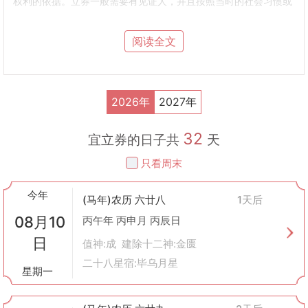
权利的依据。立券一般需要有见证人，并且按照当时的社会习惯或
法律规定进行。例如，在明清时期，土地买卖时需要“四至八到”，
即明确描述土地的边界和周围环境，确保无误。
阅读全文
现代意义
在现代社会，“立券”的概念被延伸为签订合同或协议。无论是个人
之间还是企业之间的交易，都需要通过书面形式来确定双方的权利
与义务，以保障交易的安全性和合法性。例如：
2026年
2027年
房屋租赁合同
：房东与租客之间签订的协议，规定了租金数额、支
付方式、租期长短及违约责任等内容。
32
劳动合同
：雇主与雇员之间就工作内容、薪酬待遇、工作时间等方
宜立券的日子共
天
面达成一致意见后所签署的文件。
只看周末
商业合作协议
：两个或多个公司之间为了共同开发项目、共享资源
而签订的正式文件。
今年
注意事项
(马年)农历 六廿八
1天后
内容详实
：无论是传统意义上的“立券”，还是现代的各种合同协
08月10
丙午年 丙申月 丙辰日
议，都应尽量详细地记录双方约定的所有条款，避免遗漏重要事
日
项。
值神:成 建除十二神:金匮
合法合规
：所有立下的契约必须符合国家法律法规的要求，不得违
二十八星宿:毕乌月星
星期一
反公共秩序和社会道德。
双方自愿
：签订任何文件之前，必须确保是基于双方真实意愿表达
的结果，不存在强迫或欺诈行为。