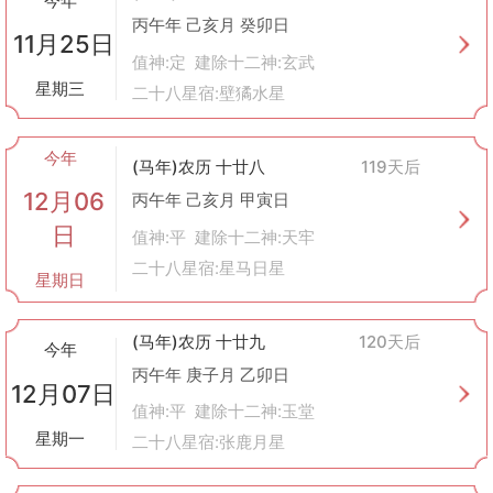
今年
丙午年 己亥月 癸卯日
11月25日
值神:定 建除十二神:玄武
星期三
二十八星宿:壁獝水星
今年
(马年)农历 十廿八
119天后
12月06
丙午年 己亥月 甲寅日
日
值神:平 建除十二神:天牢
二十八星宿:星马日星
星期日
(马年)农历 十廿九
120天后
今年
丙午年 庚子月 乙卯日
12月07日
值神:平 建除十二神:玉堂
星期一
二十八星宿:张鹿月星