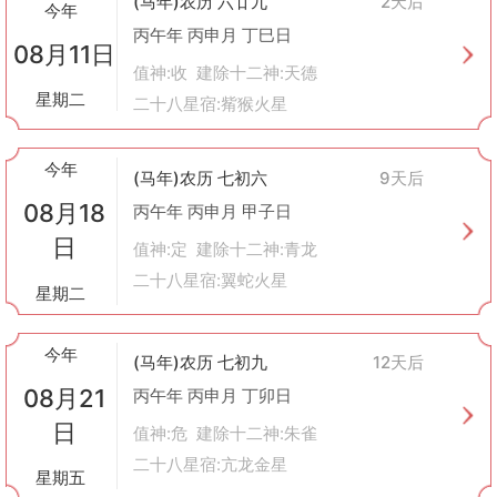
(马年)农历 六廿九
2天后
今年
公正公平
：合同内容应当体现公平原则，不应出现明显损害某一方
丙午年 丙申月 丁巳日
利益的情况。
08月11日
见证或公证
：对于一些重要的交易活动，建议邀请第三方作为见证
值神:收 建除十二神:天德
人参与整个过程，必要时还可以向公证机关申请办理公证手续，增
星期二
二十八星宿:觜猴火星
强文件的法律效力。
总之，“立券”是一项严肃的行为，无论是古代还是今天，都应该谨
慎对待，确保其合法有效。
今年
(马年)农历 七初六
9天后
08月18
丙午年 丙申月 甲子日
日
值神:定 建除十二神:青龙
二十八星宿:翼蛇火星
星期二
今年
(马年)农历 七初九
12天后
08月21
丙午年 丙申月 丁卯日
日
值神:危 建除十二神:朱雀
二十八星宿:亢龙金星
星期五