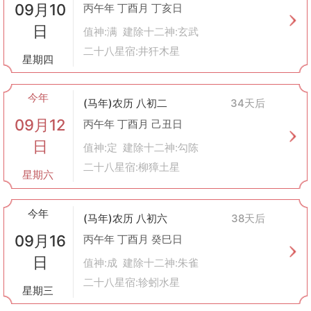
09月10
丙午年 丁酉月 丁亥日
日
值神:满 建除十二神:玄武
二十八星宿:井犴木星
星期四
今年
(马年)农历 八初二
34天后
09月12
丙午年 丁酉月 己丑日
日
值神:定 建除十二神:勾陈
二十八星宿:柳獐土星
星期六
今年
(马年)农历 八初六
38天后
09月16
丙午年 丁酉月 癸巳日
日
值神:成 建除十二神:朱雀
二十八星宿:轸蚓水星
星期三