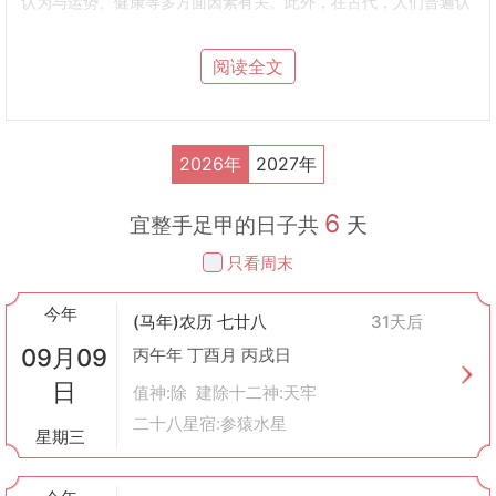
认为与运势、健康等多方面因素有关。此外，在古代，人们普遍认
为指甲过长会藏污纳垢，不利于身体健康，甚至可能影响到一个人
的精神状态和运气。
阅读全文
“整手足甲”的意义
健康角度
：定期修剪指甲有助于保持手部和脚部的清洁，防止细菌
滋生，减少感染的风险。
安全角度
：对于手工艺人或是从事体力劳动的人来说，保持指甲短
2026年
2027年
小可以避免在工作中因指甲过长而受伤。
美观角度
：在古代社会，人们的外貌也是社会地位和个人修养的一
6
种体现。干净整洁的手足不仅让人看起来更加精神焕发，也体现了
宜整手足甲的日子共
天
一个人的生活态度。
只看周末
心理角度
：在一些文化观念中，指甲被认为是连接人体与外界的重
要部分，适当修剪有助于调和身体内外的能量平衡。
今年
如何选择合适的时间进行“整手足甲”？
(马年)农历 七廿八
31天后
根据传统黄历，有些日子适合做这件事，有些日子则不适合。通常
09月09
丙午年 丁酉月 丙戌日
情况下，黄历上会明确标出哪些日子适宜“整手足甲”，这些日子往
日
往被认为具有较好的运势，进行此类活动能够促进个人健康或带来
值神:除 建除十二神:天牢
好运。反之，如果某天被标记为不宜“整手足甲”，那么最好避开这
二十八星宿:参猿水星
星期三
一天，以免影响到自身的运势。
注意事项
工具的选择
：使用专用的指甲剪或指甲锉，确保工具清洁无菌。