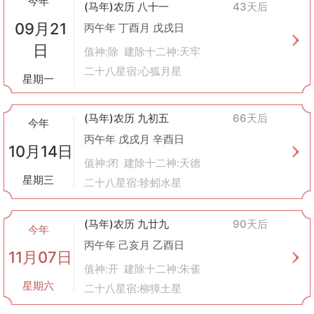
今年
(马年)农历 八十一
43天后
方法正确
：修剪时应平直地剪，不要将指甲剪得太短，以防止倒刺
09月21
或甲沟炎等问题发生。
丙午年 丁酉月 戊戌日
频率适中
：一般建议每周修剪一次，具体频率可根据个人指甲生长
日
值神:除 建除十二神:天牢
速度调整。
二十八星宿:心狐月星
特殊人群
：糖尿病患者或有血液循环问题的人群应注意避免自行处
星期一
理难以触及的部位，必要时寻求专业人士帮助。
总的来说，“整手足甲”虽是一件小事，但在传统文化中却蕴含着丰
(马年)农历 九初五
66天后
富的寓意和讲究。通过遵循黄历上的指导来安排自己的生活细节，
今年
不仅可以让人们在日常生活中获得一种内心的平静与秩序感，还能
丙午年 戊戌月 辛酉日
10月14日
更好地照顾自己的身心健康。
值神:闭 建除十二神:天德
星期三
二十八星宿:轸蚓水星
(马年)农历 九廿九
90天后
今年
丙午年 己亥月 乙酉日
11月07日
值神:开 建除十二神:朱雀
星期六
二十八星宿:柳獐土星