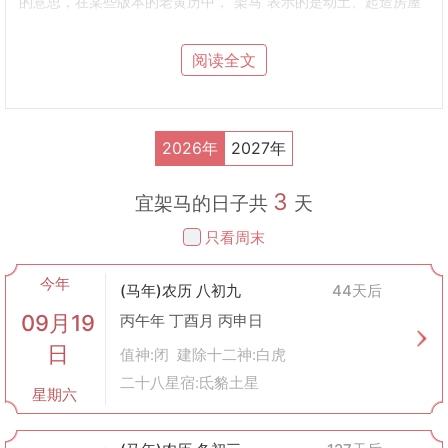
的意思，在某些版本的老黄历中，“架马”表示的是动土、起造房屋
等活动的开始之日。但是这一术语在不同的地方、不同的版本的老
黄历中可能会有不同的解释，有时也被用来指代出行、远行的开
阅读全文
始。
2. 使用场景
动土建造
：在一些地区，“架马”被用来指代动工兴建房屋或其他建
筑的吉日。
2026年
2027年
远行出发
：在其他情况下，“架马”可能是指旅行或出远门的好日
子。
3
开业庆典
：也有时候，“架马”被用来形容开张大吉的日子，特别是
宜架马的日子共
天
对于新店开业来说。
只看周末
3. 如何判断是否为“架马”的好日子
传统上，人们会参考老黄历上的标注来决定哪一天是适合“架马”的
今年
日子。具体方法如下：
(马年)农历 八初九
44天后
查看老黄历上的每日宜忌栏目，如果某天被标注为宜动土、宜出行
09月19
丙午年 丁酉月 丙申日
或宜开业，则可能是适合“架马”的日子。
日
结合“建除十二神”等择日理论，选择与活动性质相匹配的吉日。例
值神:闭 建除十二神:白虎
如，如果是为了动土建造，则应该选择有利于建设的吉日；如果是
二十八星宿:氐貉土星
星期六
为了出行，则应挑选适合远行的良辰吉日。
考虑个人八字命理与该日的五行生克关系，确保两者之间没有冲
突，从而达到趋吉避凶的效果。