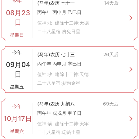
今年
(马年)农历 七十一
14天后
裁衣的传统习俗
08月23
春分缝春衣
：春分时节气温逐渐回暖，此时开始制作春夏之交所穿
丙午年 丙申月 己巳日
的衣服。
日
值神:收 建除十二神:天德
秋分做冬装
：到了秋天，特别是秋分之后，就可以着手准备冬季御
二十八星宿:房兔日星
寒的衣物了。
星期日
新年换新装
：无论是春节还是其他传统节日，都有穿上新衣迎接新
年的好兆头。
今年
现代意义
(马年)农历 七廿三
26天后
虽然现代社会工业化生产使得手工裁衣变得不那么常见，但了解这
09月04
丙午年 丙申月 辛巳日
些传统文化仍然有助于我们更好地认识祖先的生活方式及思维方
日
式。同时，在一些特定场合如婚礼、庆典等，定制服装仍被视为一
值神:收 建除十二神:天德
种尊贵的选择，体现了个性化的审美追求以及对仪式感的重视。
二十八星宿:娄狗金星
星期五
总之，“裁衣”不仅仅是一项简单的手工活动，它背后蕴含着丰富的
历史文化内涵。通过学习和传承这一习俗，我们可以更好地理解和
欣赏中华优秀传统文化的魅力所在。
(马年)农历 九初八
69天后
今年
丙午年 戊戌月 甲子日
10月17日
值神:满 建除十二神:天牢
星期六
二十八星宿:氐貉土星