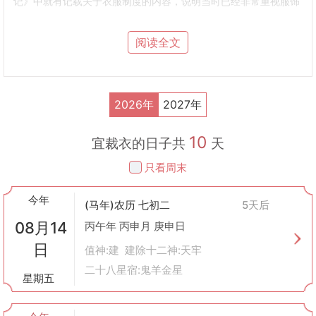
记》中就有记载关于衣服制度的内容，说明当时已经非常重视服饰
的制作与穿着。到了汉代，随着丝绸之路的开通，中外文化交流频
繁，丝绸等高档面料的使用逐渐普及，使得裁衣技术得到了进一步
阅读全文
的发展。唐代是中国历史上一个经济文化高度发达的时代，此时的
服装风格多样，色彩丰富，极大地推动了裁衣技艺的进步。明清时
期，民间出现了众多专门从事服装制作的手工艺人，他们不仅为皇
室贵族服务，也为普通百姓提供各种各样的服装定制服务。
2026年
2027年
为什么会在黄历中提到“裁衣”
顺应季节变化
：随着季节更替，人们需要更换不同厚度的衣服来适
10
应气温的变化。因此，在特定的时间点裁制新衣成为了一种习俗。
宜裁衣的日子共
天
祈福避邪
：在某些文化背景中，认为选择吉日裁衣可以为家人带来
只看周末
好运，避免不祥之事发生。
礼仪需求
：古代社会重视礼仪规范，参加重要场合时着装得体是必
今年
要的。因此，在重大节日或庆典前准备新衣也是对传统礼仪的尊
(马年)农历 七初二
5天后
重。
08月14
丙午年 丙申月 庚申日
如何选择裁衣的吉日
日
参考黄历
：根据黄历上的标注，挑选适宜的日子进行裁缝工作。一
值神:建 建除十二神:天牢
般而言，黄历会注明某天是否适合“裁衣”、“冠笄”等活动。
二十八星宿:鬼羊金星
星期五
考虑个人八字
：结合个人出生日期（即八字），通过命理学计算出
最适合自己的裁衣吉日。
避开冲煞日
：避免在冲犯太岁、三煞等不利的日子里做裁衣之事。