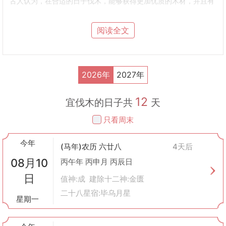
古人认为，在合适的日子伐木，能够获得更加优质的木材，并且有
利于房屋的建造或是家具的耐用性。
方位考虑
：除了选择具体日期外，还会考虑到伐木的方向（即从哪
阅读全文
个方向开始砍树）。这同样基于风水理论中的方位吉凶判断。
用途区分
：根据树木将被用于何处（如建房、制器等），其伐取时
间和方式也可能有所不同。
二、历史背景
2026年
2027年
农业社会需求
：在以农业为主导的中国古代社会里，木材是重要的
建筑材料之一，无论是盖房子还是做农具都离不开它。因此，如何
12
科学合理地安排伐木工作显得尤为重要。
宜伐木的日子共
天
文化信仰融合
：受到道教、佛教等宗教思想以及阴阳五行学说的影
只看周末
响，人们逐渐形成了一套关于自然界的敬畏之心。这种观念反映到
实际生活中就包括了对伐木等活动的特殊要求。
今年
实践经验积累
：经过长期观察与总结，古人发现某些特定时间点进
(马年)农历 六廿八
4天后
行伐木确实能提高木材质量，比如春季树木生长旺盛时伐取的木材
08月10
丙午年 丙申月 丙辰日
更坚硬耐用等。
日
三、现代意义
值神:成 建除十二神:金匮
虽然现代社会科技发达，很多传统做法看似不再适用，但实际上仍
二十八星宿:毕乌月星
星期一
有许多值得借鉴之处：
环境保护意识
：从可持续发展的角度来看，“择日伐木”的理念提醒
我们要尊重自然规律，合理利用资源。