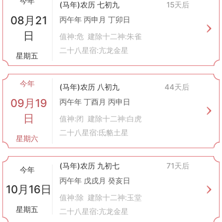
今年
(马年)农历 七初九
15天后
文化传承价值
：了解这些古老的知识可以帮助我们更好地理解传统
08月21
文化，并将其融入现代生活当中。
丙午年 丙申月 丁卯日
心理慰藉作用
：即便不完全按照黄历来行事，了解其中蕴含的道理
日
值神:危 建除十二神:朱雀
也能给人们带来一定的心灵安慰。
二十八星宿:亢龙金星
四、注意事项
星期五
尊重自然
：即使是在遵循黄历指导的前提下，也应尽量减少对森林
资源的破坏。
今年
法律遵守
：现代社会有严格的森林保护法规，任何伐木行为都需符
(马年)农历 八初九
44天后
合相关法律法规的要求。
09月19
丙午年 丁酉月 丙申日
综合考量
：虽然传统黄历提供了时间上的参考，但在实际操作过程
日
中还需要结合实际情况做出调整。
值神:闭 建除十二神:白虎
总之，“伐木”在黄历中的记载体现了古人对自然界深刻的认识及与
二十八星宿:氐貉土星
星期六
之和谐共处的愿望。尽管时代变迁，但其中蕴含的人文关怀和生态
保护意识仍然值得我们今天去思考和学习。
(马年)农历 九初七
71天后
今年
丙午年 戊戌月 癸亥日
10月16日
值神:除 建除十二神:玉堂
星期五
二十八星宿:亢龙金星