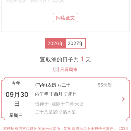
些需要收获、获取的行为或活动。
它象征着机会的到来，意味着行动将会有好的结果。
2.
应用范围
阅读全文
捕鱼
：这里指任何形式的捕鱼行为，包括但不限于使用渔网、钓具
等工具进行的水上作业。
农业
：农民可能会选择在“取渔”这一天播种或收割，期待能够有一
个好收成。
2026年
2027年
商业
：商家可能认为这是开展新业务或投资的好时机，预示着生意
兴隆。
1
个人事务
：人们也可能选择在这一天求职、考试等，相信会有好的
宜取渔的日子共
天
结果。
只看周末
3.
历史背景
中国古代社会以农业为主，对于天气变化和自然规律有着密切的关
今年
注。因此，古人根据长期观察到的天文现象和自然界的规律，制定
(马年)农历 八二十
55天后
出了包括“取渔”在内的黄历系统。
09月30
丙午年 丁酉月 丁未日
这些黄历不仅指导农业生产，也影响了人们的日常生活和社会活
日
动。
值神:开 建除十二神:天德
4.
现代意义
二十八星宿:壁獝水星
星期三
虽然现代社会已经大大脱离了农耕时代的生活方式，但是“取渔”这
样的传统概念仍然在很多地方保留着其文化价值。
本站所有内容仅供休闲娱乐和参考，对所造成后果不承担任何责任。
2026
现代人可能不会真的去捕鱼或耕种，但是他们仍然会在某些重要的