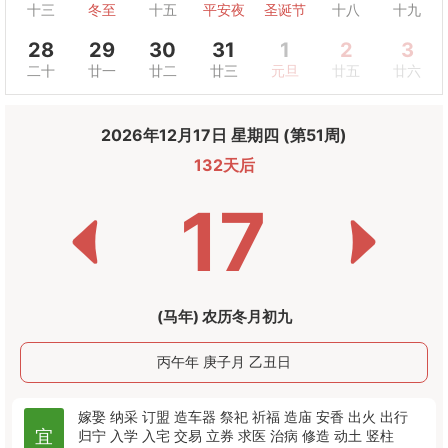
十三
冬至
十五
平安夜
圣诞节
十八
十九
28
29
30
31
1
2
3
二十
廿一
廿二
廿三
元旦
廿五
廿六
2026年12月17日 星期四 (第51周)
132天后
17
(马年) 农历冬月初九
丙午年 庚子月 乙丑日
嫁娶
纳采
订盟
造车器
祭祀
祈福
造庙
安香
出火
出行
宜
归宁
入学
入宅
交易
立券
求医
治病
修造
动土
竖柱