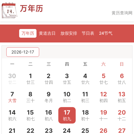
黄历查询网
万年历
黄道吉日
放假安排
节日表
24节气
2026-12-17
一
二
三
四
五
六
日
30
1
2
3
4
5
6
廿二
廿三
廿四
廿五
廿六
廿七
廿八
7
8
9
10
11
12
13
大雪
三十
冬月
初二
初三
初四
初五
14
15
16
17
18
19
20
初六
初七
初八
初九
初十
十一
十二
21
22
23
24
25
26
27