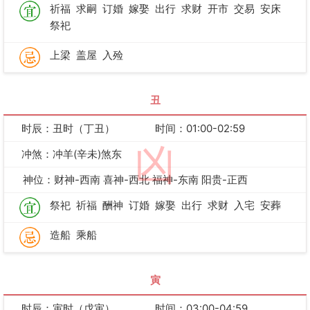
祈福
求嗣
订婚
嫁娶
出行
求财
开市
交易
安床
祭祀
上梁
盖屋
入殓
丑
时辰：丑时（丁丑）
时间：01:00-02:59
凶
冲煞：冲羊(辛未)煞东
神位：财神-西南 喜神-西北 福神-东南 阳贵-正西
祭祀
祈福
酬神
订婚
嫁娶
出行
求财
入宅
安葬
造船
乘船
寅
时辰：寅时（戊寅）
时间：03:00-04:59