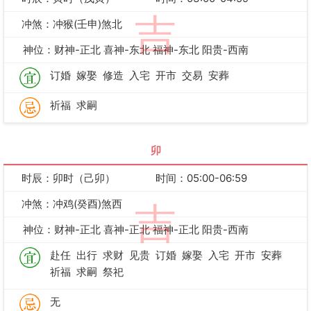
吉
冲煞：冲猴(壬申)煞北
神位：财神-正北 喜神-东北 福神-东北 阳贵-西南
订婚
嫁娶
修造
入宅
开市
交易
安葬
祈福
求嗣
卯
时辰：卯时（己卯）
时间：05:00-06:59
冲煞：冲鸡(癸酉)煞西
吉
神位：财神-正北 喜神-正北 福神-正北 阳贵-西南
赴任
出行
求财
见贵
订婚
嫁娶
入宅
开市
安葬
祈福
求嗣
祭祀
无