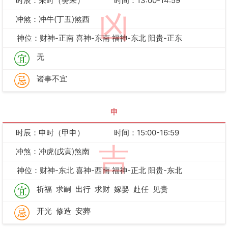
时辰：未时（癸未）
时间：13:00-14:59
凶
冲煞：冲牛(丁丑)煞西
神位：财神-正南 喜神-东南 福神-东北 阳贵-正东
无
诸事不宜
申
时辰：申时（甲申）
时间：15:00-16:59
吉
冲煞：冲虎(戊寅)煞南
神位：财神-东北 喜神-西南 福神-正北 阳贵-东北
祈福
求嗣
出行
求财
嫁娶
赴任
见贵
开光
修造
安葬