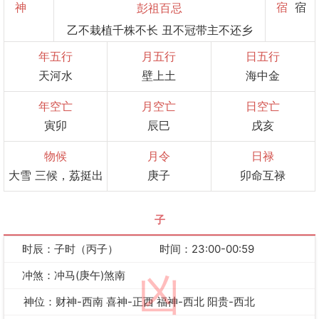
神
宿
宿
彭祖百忌
乙不栽植千株不长 丑不冠带主不还乡
年五行
月五行
日五行
天河水
壁上土
海中金
年空亡
月空亡
日空亡
寅卯
辰巳
戌亥
物候
月令
日禄
大雪 三候，荔挺出
庚子
卯命互禄
子
时辰：子时（丙子）
时间：23:00-00:59
冲煞：冲马(庚午)煞南
凶
神位：财神-西南 喜神-正西 福神-西北 阳贵-西北