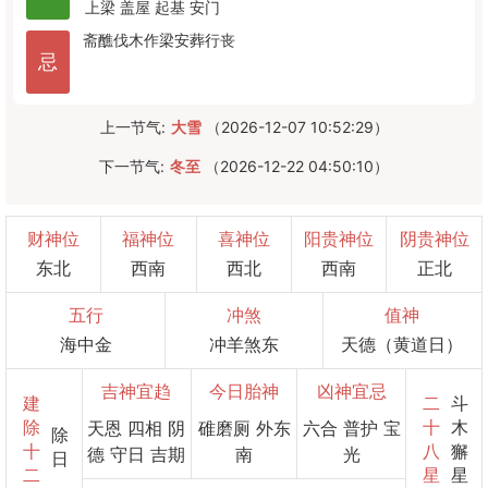
上梁
盖屋
起基
安门
斋醮
伐木
作梁
安葬
行丧
忌
上一节气:
大雪
（2026-12-07 10:52:29）
下一节气:
冬至
（2026-12-22 04:50:10）
财神位
福神位
喜神位
阳贵神位
阴贵神位
东北
西南
西北
西南
正北
五行
冲煞
值神
海中金
冲羊煞东
天德（黄道日）
吉神宜趋
今日胎神
凶神宜忌
建
二
斗
除
十
木
天恩 四相 阴
碓磨厕 外东
六合 普护 宝
除
十
八
獬
德 守日 吉期
南
光
日
二
星
星