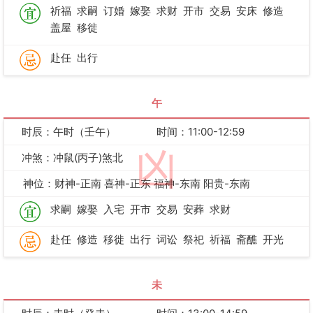
祈福
求嗣
订婚
嫁娶
求财
开市
交易
安床
修造
盖屋
移徙
赴任
出行
午
时辰：午时（壬午）
时间：11:00-12:59
凶
冲煞：冲鼠(丙子)煞北
神位：财神-正南 喜神-正东 福神-东南 阳贵-东南
求嗣
嫁娶
入宅
开市
交易
安葬
求财
赴任
修造
移徙
出行
词讼
祭祀
祈福
斋醮
开光
未