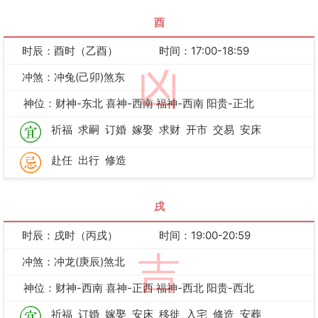
酉
时辰：酉时（乙酉）
时间：17:00-18:59
凶
冲煞：冲兔(己卯)煞东
神位：财神-东北 喜神-西南 福神-西南 阳贵-正北
祈福
求嗣
订婚
嫁娶
求财
开市
交易
安床
赴任
出行
修造
戌
时辰：戌时（丙戌）
时间：19:00-20:59
吉
冲煞：冲龙(庚辰)煞北
神位：财神-西南 喜神-正西 福神-西北 阳贵-西北
祈福
订婚
嫁娶
安床
移徙
入宅
修造
安葬