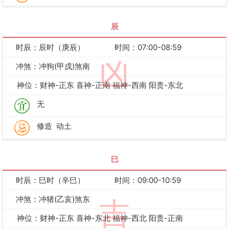
辰
时辰：辰时（庚辰）
时间：07:00-08:59
凶
冲煞：冲狗(甲戌)煞南
神位：财神-正东 喜神-正南 福神-西南 阳贵-东北
无
修造
动土
巳
时辰：巳时（辛巳）
时间：09:00-10:59
冲煞：冲猪(乙亥)煞东
吉
神位：财神-正东 喜神-东北 福神-西北 阳贵-正南