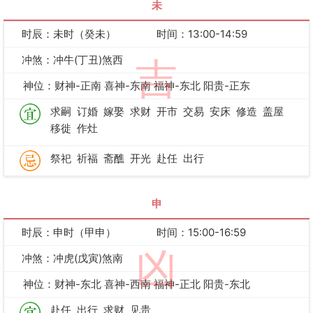
未
时辰：未时（癸未）
时间：13:00-14:59
冲煞：冲牛(丁丑)煞西
吉
神位：财神-正南 喜神-东南 福神-东北 阳贵-正东
求嗣
订婚
嫁娶
求财
开市
交易
安床
修造
盖屋
移徙
作灶
祭祀
祈福
斋醮
开光
赴任
出行
申
时辰：申时（甲申）
时间：15:00-16:59
凶
冲煞：冲虎(戊寅)煞南
神位：财神-东北 喜神-西南 福神-正北 阳贵-东北
赴任
出行
求财
见贵