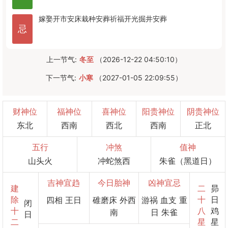
嫁娶
开市
安床
栽种
安葬
祈福
开光
掘井
安葬
忌
上一节气:
冬至
（2026-12-22 04:50:10）
下一节气:
小寒
（2027-01-05 22:09:55）
财神位
福神位
喜神位
阳贵神位
阴贵神位
东北
西南
西北
西南
正北
五行
冲煞
值神
山头火
冲蛇煞西
朱雀（黑道日）
吉神宜趋
今日胎神
凶神宜忌
建
二
昴
除
十
日
四相 王日
碓磨床 外西
游祸 血支 重
闭
十
八
鸡
南
日 朱雀
日
二
星
星