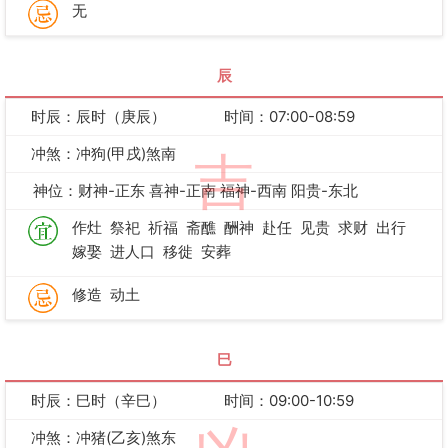
无
辰
时辰：辰时（庚辰）
时间：07:00-08:59
冲煞：冲狗(甲戌)煞南
吉
神位：财神-正东 喜神-正南 福神-西南 阳贵-东北
作灶
祭祀
祈福
斋醮
酬神
赴任
见贵
求财
出行
嫁娶
进人口
移徙
安葬
修造
动土
巳
时辰：巳时（辛巳）
时间：09:00-10:59
冲煞：冲猪(乙亥)煞东