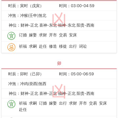
时辰：寅时（戊寅）
时间：03:00-04:59
凶
冲煞：冲猴(壬申)煞北
神位：财神-正北 喜神-东北 福神-东北 阳贵-西南
订婚
嫁娶
求财
开市
交易
安床
祈福
求嗣
赴任
修造
移徙
出行
词讼
卯
时辰：卯时（己卯）
时间：05:00-06:59
冲煞：冲鸡(癸酉)煞西
凶
神位：财神-正北 喜神-正北 福神-正北 阳贵-西南
祈福
求嗣
订婚
嫁娶
出行
求财
开市
交易
安床
赴任