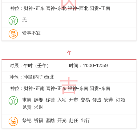
凶
神位：财神-正东 喜神-东北 福神-西北 阳贵-正南
无
诸事不宜
午
时辰：午时（壬午）
时间：11:00-12:59
冲煞：冲鼠(丙子)煞北
吉
神位：财神-正南 喜神-正东 福神-东南 阳贵-东南
求嗣
嫁娶
移徙
入宅
开市
交易
修造
安葬
订婚
见贵
求财
祭祀
祈福
斋醮
开光
赴任
出行