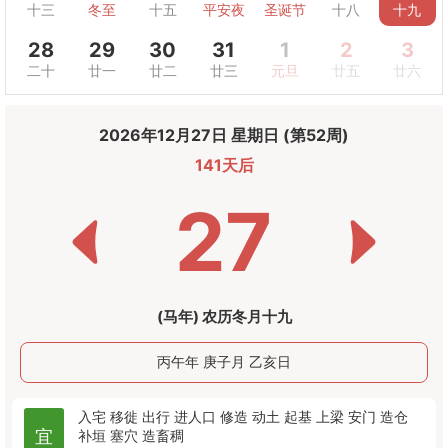
十三
冬至
十五
平安夜
圣诞节
十八
十九
28
29
30
31
1
2
3
二十
廿一
廿二
廿三
元旦
廿五
廿六
2026年12月27日 星期日 (第52周)
141天后
27
(马年) 农历冬月十九
丙午年 庚子月 乙亥日
入宅
移徙
出行
进人口
修造
动土
起基
上梁
安门
造仓
宜
补垣
塞穴
造畜稠