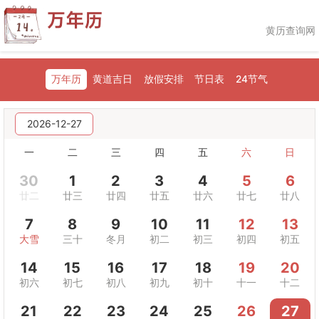
黄历查询网
万年历
黄道吉日
放假安排
节日表
24节气
2026-12-27
一
二
三
四
五
六
日
30
1
2
3
4
5
6
廿二
廿三
廿四
廿五
廿六
廿七
廿八
7
8
9
10
11
12
13
大雪
三十
冬月
初二
初三
初四
初五
14
15
16
17
18
19
20
初六
初七
初八
初九
初十
十一
十二
21
22
23
24
25
26
27