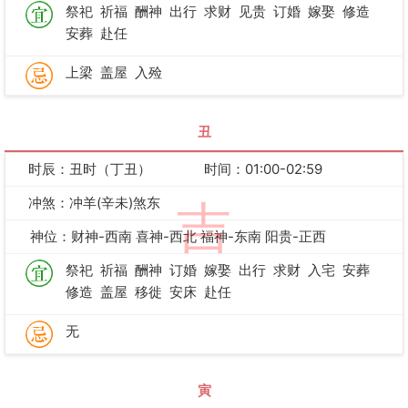
祭祀
祈福
酬神
出行
求财
见贵
订婚
嫁娶
修造
安葬
赴任
上梁
盖屋
入殓
丑
时辰：丑时（丁丑）
时间：01:00-02:59
冲煞：冲羊(辛未)煞东
吉
神位：财神-西南 喜神-西北 福神-东南 阳贵-正西
祭祀
祈福
酬神
订婚
嫁娶
出行
求财
入宅
安葬
修造
盖屋
移徙
安床
赴任
无
寅