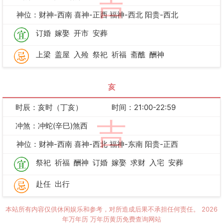
吉
神位：财神-西南 喜神-正西 福神-西北 阳贵-西北
订婚
嫁娶
开市
安葬
上梁
盖屋
入殓
祭祀
祈福
斋醮
酬神
亥
时辰：亥时（丁亥）
时间：21:00-22:59
吉
冲煞：冲蛇(辛巳)煞西
神位：财神-西南 喜神-西北 福神-东南 阳贵-正西
祭祀
祈福
酬神
订婚
嫁娶
求财
入宅
安葬
赴任
出行
本站所有内容仅供休闲娱乐和参考，对所造成后果不承担任何责任。
2026
年万年历
万年历黄历免费查询网站