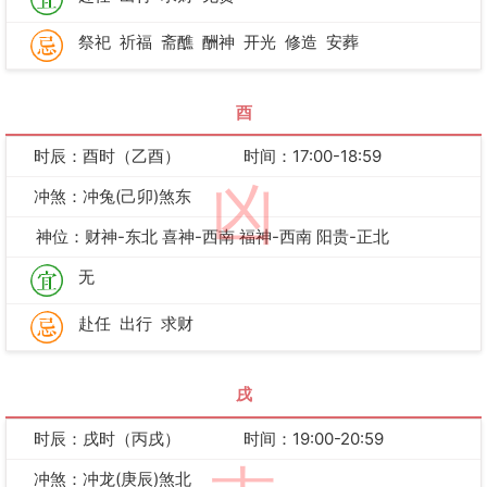
祭祀
祈福
斋醮
酬神
开光
修造
安葬
酉
时辰：酉时（乙酉）
时间：17:00-18:59
凶
冲煞：冲兔(己卯)煞东
神位：财神-东北 喜神-西南 福神-西南 阳贵-正北
无
赴任
出行
求财
戌
时辰：戌时（丙戌）
时间：19:00-20:59
冲煞：冲龙(庚辰)煞北