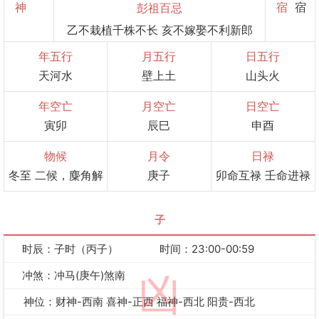
神
宿
宿
彭祖百忌
乙不栽植千株不长 亥不嫁娶不利新郎
年五行
月五行
日五行
天河水
壁上土
山头火
年空亡
月空亡
日空亡
寅卯
辰巳
申酉
物候
月令
日禄
冬至 二候，麋角解
庚子
卯命互禄 壬命进禄
子
时辰：子时（丙子）
时间：23:00-00:59
冲煞：冲马(庚午)煞南
凶
神位：财神-西南 喜神-正西 福神-西北 阳贵-西北