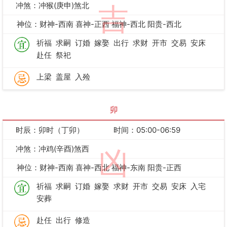
冲煞：冲猴(庚申)煞北
吉
神位：财神-西南 喜神-正西 福神-西北 阳贵-西北
祈福
求嗣
订婚
嫁娶
出行
求财
开市
交易
安床
赴任
祭祀
上梁
盖屋
入殓
卯
时辰：卯时（丁卯）
时间：05:00-06:59
冲煞：冲鸡(辛酉)煞西
凶
神位：财神-西南 喜神-西北 福神-东南 阳贵-正西
祈福
求嗣
订婚
嫁娶
求财
开市
交易
安床
入宅
安葬
赴任
出行
修造