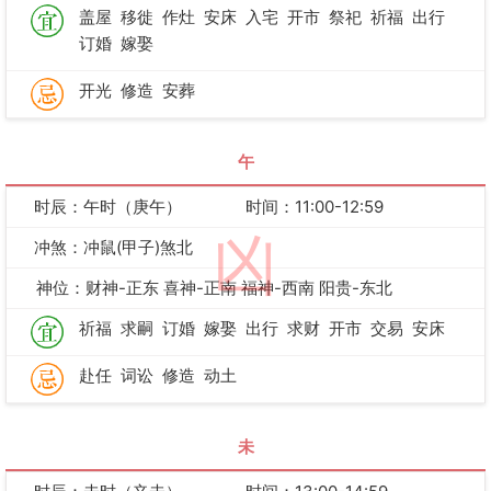
盖屋
移徙
作灶
安床
入宅
开市
祭祀
祈福
出行
订婚
嫁娶
开光
修造
安葬
午
时辰：午时（庚午）
时间：11:00-12:59
凶
冲煞：冲鼠(甲子)煞北
神位：财神-正东 喜神-正南 福神-西南 阳贵-东北
祈福
求嗣
订婚
嫁娶
出行
求财
开市
交易
安床
赴任
词讼
修造
动土
未