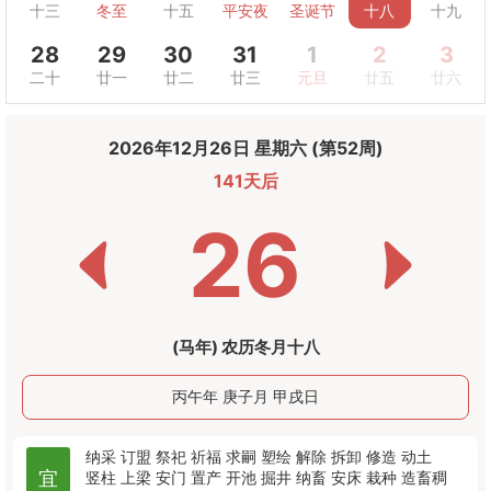
十三
冬至
十五
平安夜
圣诞节
十八
十九
28
29
30
31
1
2
3
二十
廿一
廿二
廿三
元旦
廿五
廿六
2026年12月26日 星期六 (第52周)
141天后
26
(马年) 农历冬月十八
丙午年 庚子月 甲戌日
纳采
订盟
祭祀
祈福
求嗣
塑绘
解除
拆卸
修造
动土
宜
竖柱
上梁
安门
置产
开池
掘井
纳畜
安床
栽种
造畜稠