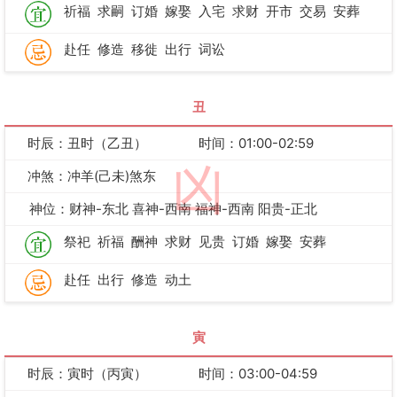
祈福
求嗣
订婚
嫁娶
入宅
求财
开市
交易
安葬
赴任
修造
移徙
出行
词讼
丑
时辰：丑时（乙丑）
时间：01:00-02:59
凶
冲煞：冲羊(己未)煞东
神位：财神-东北 喜神-西南 福神-西南 阳贵-正北
祭祀
祈福
酬神
求财
见贵
订婚
嫁娶
安葬
赴任
出行
修造
动土
寅
时辰：寅时（丙寅）
时间：03:00-04:59