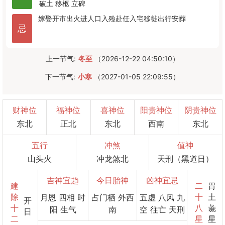
破土
移柩
立碑
嫁娶
开市
出火
进人口
入殓
赴任
入宅
移徙
出行
安葬
忌
上一节气:
冬至
（2026-12-22 04:50:10）
下一节气:
小寒
（2027-01-05 22:09:55）
财神位
福神位
喜神位
阳贵神位
阴贵神位
东北
正北
东北
西南
东北
五行
冲煞
值神
山头火
冲龙煞北
天刑（黑道日）
吉神宜趋
今日胎神
凶神宜忌
建
二
胃
除
十
土
月恩 四相 时
占门栖 外西
五虚 八风 九
开
十
八
彘
阳 生气
南
空 往亡 天刑
日
二
星
星