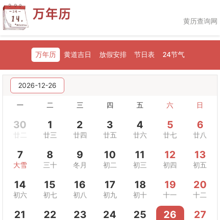
黄历查询网
万年历
黄道吉日
放假安排
节日表
24节气
2026-12-26
一
二
三
四
五
六
日
30
1
2
3
4
5
6
廿二
廿三
廿四
廿五
廿六
廿七
廿八
7
8
9
10
11
12
13
大雪
三十
冬月
初二
初三
初四
初五
14
15
16
17
18
19
20
初六
初七
初八
初九
初十
十一
十二
21
22
23
24
25
26
27