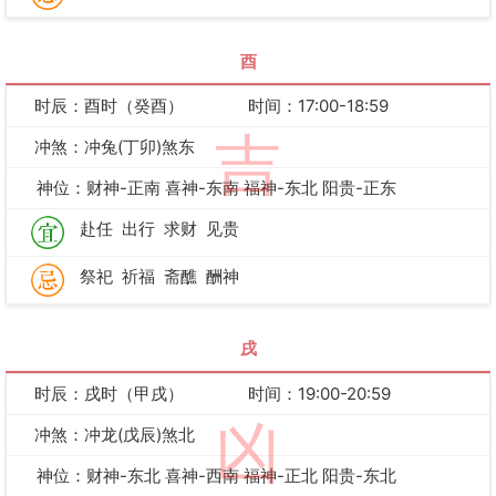
酉
时辰：酉时（癸酉）
时间：17:00-18:59
吉
冲煞：冲兔(丁卯)煞东
神位：财神-正南 喜神-东南 福神-东北 阳贵-正东
赴任
出行
求财
见贵
祭祀
祈福
斋醮
酬神
戌
时辰：戌时（甲戌）
时间：19:00-20:59
凶
冲煞：冲龙(戊辰)煞北
神位：财神-东北 喜神-西南 福神-正北 阳贵-东北