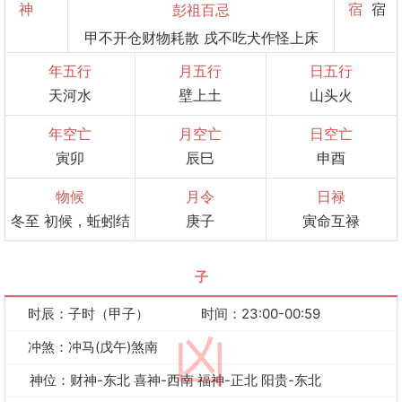
神
宿
宿
彭祖百忌
甲不开仓财物耗散 戌不吃犬作怪上床
年五行
月五行
日五行
天河水
壁上土
山头火
年空亡
月空亡
日空亡
寅卯
辰巳
申酉
物候
月令
日禄
冬至 初候，蚯蚓结
庚子
寅命互禄
子
时辰：子时（甲子）
时间：23:00-00:59
凶
冲煞：冲马(戊午)煞南
神位：财神-东北 喜神-西南 福神-正北 阳贵-东北