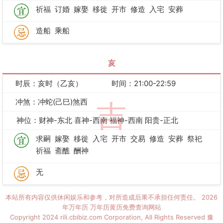
祈福
订婚
嫁娶
移徙
开市
修造
入宅
安葬
造船
乘船
亥
时辰：亥时（乙亥）
时间：21:00-22:59
冲煞：冲蛇(己巳)煞西
吉
神位：财神-东北 喜神-西南 福神-西南 阳贵-正北
求嗣
嫁娶
移徙
入宅
开市
交易
修造
安葬
祭祀
祈福
斋醮
酬神
无
本站所有内容仅供休闲娱乐和参考，对所造成后果不承担任何责任。
2026
年万年历
万年历黄历免费查询网站
Copyright 2024 rili.cbibiz.com Corporation, All Rights Reserved
豫