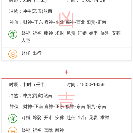
时辰：未时（辛未）
时间：13:00-14:59
冲煞：冲牛(乙丑)煞西
凶
神位：财神-正东 喜神-东北 福神-西北 阳贵-正南
祭祀
祈福
酬神
求财
见贵
订婚
嫁娶
修造
安葬
入宅
赴任
出行
申
时辰：申时（壬申）
时间：15:00-16:59
吉
冲煞：冲虎(丙寅)煞南
神位：财神-正南 喜神-正东 福神-东南 阳贵-东南
订婚
嫁娶
开市
安葬
赴任
出行
见贵
求财
祭祀
祈福
斋醮
酬神