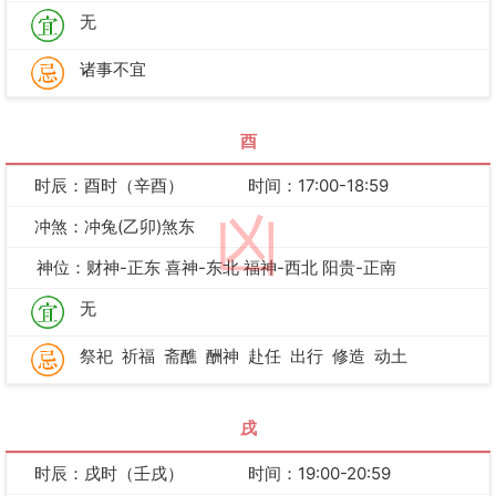
无
诸事不宜
酉
时辰：酉时（辛酉）
时间：17:00-18:59
凶
冲煞：冲兔(乙卯)煞东
神位：财神-正东 喜神-东北 福神-西北 阳贵-正南
无
祭祀
祈福
斋醮
酬神
赴任
出行
修造
动土
戌
时辰：戌时（壬戌）
时间：19:00-20:59