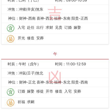
时辰：巳时（丁巳）
时间：09:00-10:59
吉
冲煞：冲猪(辛亥)煞东
神位：财神-西南 喜神-西北 福神-东南 阳贵-正西
入宅
赴任
出行
求财
见贵
订婚
嫁娶
开光
修造
安葬
午
时辰：午时（戊午）
时间：11:00-12:59
凶
冲煞：冲鼠(壬子)煞北
神位：财神-正北 喜神-东北 福神-东北 阳贵-西南
订婚
嫁娶
移徙
开市
修造
入宅
安葬
祈福
求嗣