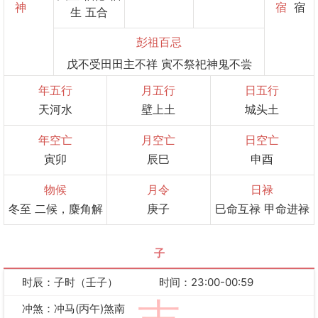
神
宿
宿
生 五合
彭祖百忌
戊不受田田主不祥 寅不祭祀神鬼不尝
年五行
月五行
日五行
天河水
壁上土
城头土
年空亡
月空亡
日空亡
寅卯
辰巳
申酉
物候
月令
日禄
冬至 二候，麋角解
庚子
巳命互禄 甲命进禄
子
时辰：子时（壬子）
时间：23:00-00:59
冲煞：冲马(丙午)煞南