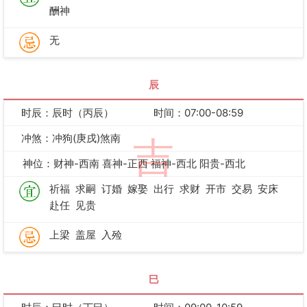
酬神
无
辰
时辰：辰时（丙辰）
时间：07:00-08:59
冲煞：冲狗(庚戌)煞南
吉
神位：财神-西南 喜神-正西 福神-西北 阳贵-西北
祈福
求嗣
订婚
嫁娶
出行
求财
开市
交易
安床
赴任
见贵
上梁
盖屋
入殓
巳