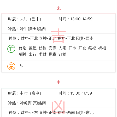
未
时辰：未时（己未）
时间：13:00-14:59
冲煞：冲牛(癸丑)煞西
吉
神位：财神-正北 喜神-正北 福神-正北 阳贵-西南
修造
盖屋
移徙
安床
入宅
开市
开仓
祭祀
祈福
酬神
出行
求财
见贵
订婚
无
申
时辰：申时（庚申）
时间：15:00-16:59
凶
冲煞：冲虎(甲寅)煞南
神位：财神-正东 喜神-正南 福神-西南 阳贵-东北