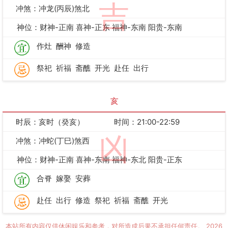
吉
冲煞：冲龙(丙辰)煞北
神位：财神-正南 喜神-正东 福神-东南 阳贵-东南
作灶
酬神
修造
祭祀
祈福
斋醮
开光
赴任
出行
亥
时辰：亥时（癸亥）
时间：21:00-22:59
凶
冲煞：冲蛇(丁巳)煞西
神位：财神-正南 喜神-东南 福神-东北 阳贵-正东
合脊
嫁娶
安葬
赴任
出行
修造
祭祀
祈福
斋醮
开光
本站所有内容仅供休闲娱乐和参考，对所造成后果不承担任何责任。
2026