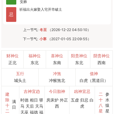
安葬
祈福
出火
嫁娶
入宅
开市
破土
忌
上一节气:
冬至
（2026-12-22 04:50:10）
下一节气:
小寒
（2027-01-05 22:09:55）
财神位
福神位
喜神位
阳贵神位
阴贵神位
正北
东北
东南
东北
西南
五行
冲煞
值神
城头土
冲猴煞北
白虎（黑道日）
吉神宜趋
今日胎神
凶神宜忌
建
二
参
除
十
水
时德 相日 驿
房床炉 外正
五虚 归忌 白
满
十
八
猿
马 天后 天马
西
虎
日
二
星
星
天巫 福德 福