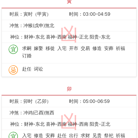
寅
时辰：寅时（甲寅）
时间：03:00-04:59
冲煞：冲猴(戊申)煞北
凶
神位：财神-东北 喜神-西南 福神-正北 阳贵-东北
求嗣
嫁娶
移徙
入宅
开市
交易
修造
安葬
祈福
订婚
赴任
词讼
卯
时辰：卯时（乙卯）
时间：05:00-06:59
冲煞：冲鸡(己酉)煞西
凶
神位：财神-东北 喜神-西南 福神-西南 阳贵-正北
入宅
修造
安葬
赴任
出行
求财
见贵
祭祀
祈福