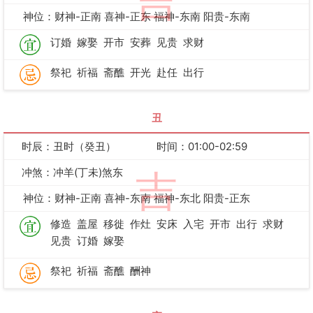
吉
神位：财神-正南 喜神-正东 福神-东南 阳贵-东南
订婚
嫁娶
开市
安葬
见贵
求财
祭祀
祈福
斋醮
开光
赴任
出行
丑
时辰：丑时（癸丑）
时间：01:00-02:59
冲煞：冲羊(丁未)煞东
吉
神位：财神-正南 喜神-东南 福神-东北 阳贵-正东
修造
盖屋
移徙
作灶
安床
入宅
开市
出行
求财
见贵
订婚
嫁娶
祭祀
祈福
斋醮
酬神