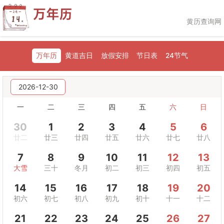
黄历查询网
万年历
黄道吉日
放假安排
节日表
24节气
2026-12-30
一
二
三
四
五
六
日
30
1
2
3
4
5
6
廿二
廿三
廿四
廿五
廿六
廿七
廿八
7
8
9
10
11
12
13
大雪
三十
冬月
初二
初三
初四
初五
14
15
16
17
18
19
20
初六
初七
初八
初九
初十
十一
十二
21
22
23
24
25
26
27