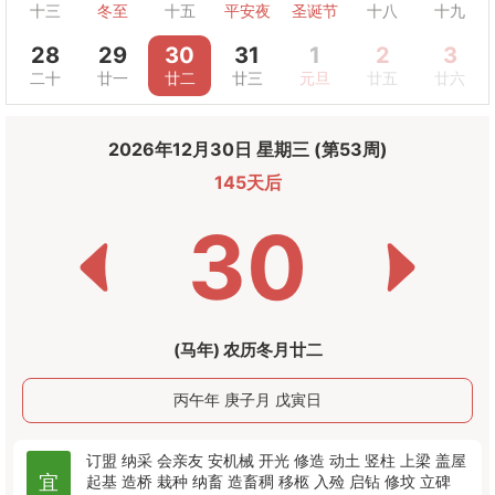
十三
冬至
十五
平安夜
圣诞节
十八
十九
28
29
30
31
1
2
3
二十
廿一
廿二
廿三
元旦
廿五
廿六
2026年12月30日 星期三 (第53周)
145天后
30
(马年) 农历冬月廿二
丙午年 庚子月 戊寅日
订盟
纳采
会亲友
安机械
开光
修造
动土
竖柱
上梁
盖屋
宜
起基
造桥
栽种
纳畜
造畜稠
移柩
入殓
启钻
修坟
立碑