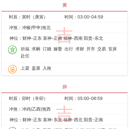
寅
时辰：寅时（庚寅）
时间：03:00-04:59
冲煞：冲猴(甲申)煞北
吉
神位：财神-正东 喜神-正南 福神-西南 阳贵-东北
祈福
求嗣
订婚
嫁娶
出行
求财
开市
交易
安床
赴任
上梁
盖屋
入殓
卯
时辰：卯时（辛卯）
时间：05:00-06:59
吉
冲煞：冲鸡(乙酉)煞西
神位：财神-正东 喜神-东北 福神-西北 阳贵-正南