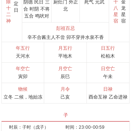
除
十
金
阴德 民日 三
厨灶门 外正
死气 元武
定
十
八
龙
合 时阴 不将
北
日
二
星
星
五合 鸣吠对
神
宿
宿
彭祖百忌
辛不合酱主人不尝 卯不穿井水泉不香
年五行
月五行
日五行
天河水
平地木
松柏木
年空亡
月空亡
日空亡
寅卯
辰巳
午未
物候
月令
日禄
立冬 二候，地始冻
己亥
酉命互禄 乙命进禄
子
时辰：子时（戊子）
时间：23:00-00:59