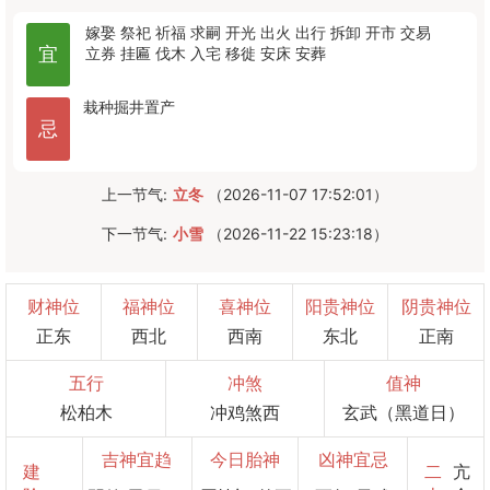
嫁娶
祭祀
祈福
求嗣
开光
出火
出行
拆卸
开市
交易
宜
立券
挂匾
伐木
入宅
移徙
安床
安葬
栽种
掘井
置产
忌
上一节气:
立冬
（2026-11-07 17:52:01）
下一节气:
小雪
（2026-11-22 15:23:18）
财神位
福神位
喜神位
阳贵神位
阴贵神位
正东
西北
西南
东北
正南
五行
冲煞
值神
松柏木
冲鸡煞西
玄武（黑道日）
吉神宜趋
今日胎神
凶神宜忌
建
二
亢