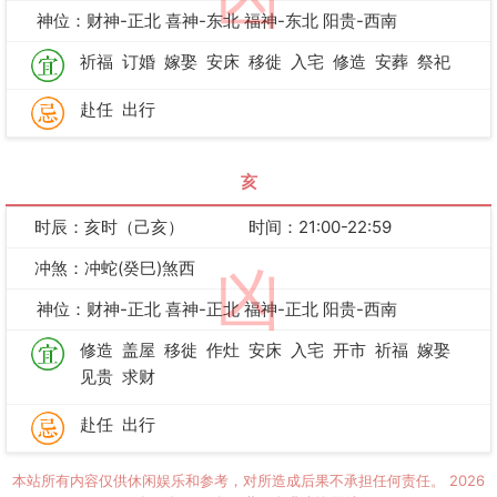
神位：财神-正北 喜神-东北 福神-东北 阳贵-西南
祈福
订婚
嫁娶
安床
移徙
入宅
修造
安葬
祭祀
赴任
出行
亥
时辰：亥时（己亥）
时间：21:00-22:59
冲煞：冲蛇(癸巳)煞西
凶
神位：财神-正北 喜神-正北 福神-正北 阳贵-西南
修造
盖屋
移徙
作灶
安床
入宅
开市
祈福
嫁娶
见贵
求财
赴任
出行
本站所有内容仅供休闲娱乐和参考，对所造成后果不承担任何责任。
2026