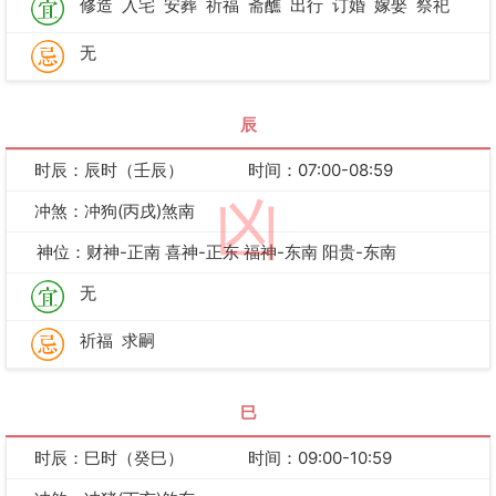
修造
入宅
安葬
祈福
斋醮
出行
订婚
嫁娶
祭祀
无
辰
时辰：辰时（壬辰）
时间：07:00-08:59
凶
冲煞：冲狗(丙戌)煞南
神位：财神-正南 喜神-正东 福神-东南 阳贵-东南
无
祈福
求嗣
巳
时辰：巳时（癸巳）
时间：09:00-10:59