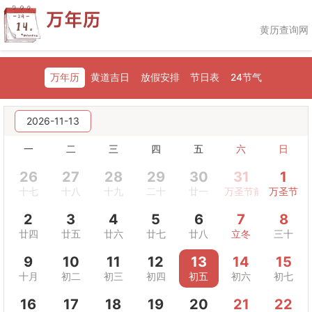
黄历查询网
万年历
黄道吉日
放假安排
节日表
24节气
2026-11-13
一
二
三
四
五
六
日
26
27
28
29
30
31
1
十七
十八
十九
二十
廿一
万圣节前夜
万圣节
2
3
4
5
6
7
8
廿四
廿五
廿六
廿七
廿八
立冬
三十
9
10
11
12
13
14
15
十月
初二
初三
初四
初五
初六
初七
16
17
18
19
20
21
22