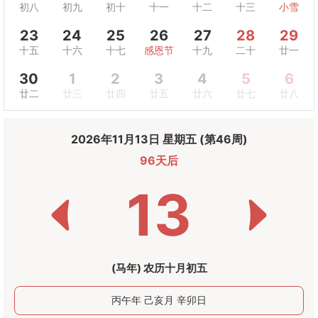
初八
初九
初十
十一
十二
十三
小雪
23
24
25
26
27
28
29
十五
十六
十七
感恩节
十九
二十
廿一
30
1
2
3
4
5
6
廿二
廿三
廿四
廿五
廿六
廿七
廿八
2026年11月13日 星期五 (第46周)
96天后
13
(马年) 农历十月初五
丙午年 己亥月 辛卯日