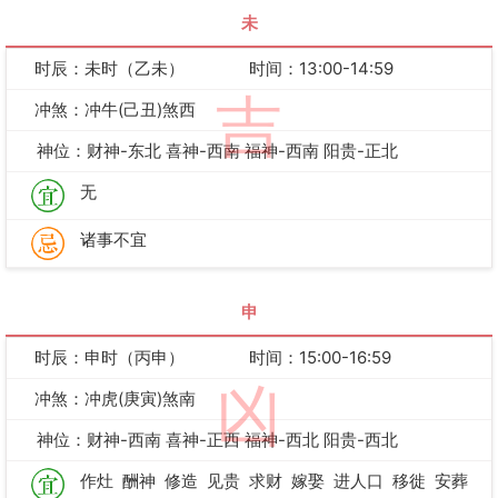
未
时辰：未时（乙未）
时间：13:00-14:59
吉
冲煞：冲牛(己丑)煞西
神位：财神-东北 喜神-西南 福神-西南 阳贵-正北
无
诸事不宜
申
时辰：申时（丙申）
时间：15:00-16:59
凶
冲煞：冲虎(庚寅)煞南
神位：财神-西南 喜神-正西 福神-西北 阳贵-西北
作灶
酬神
修造
见贵
求财
嫁娶
进人口
移徙
安葬