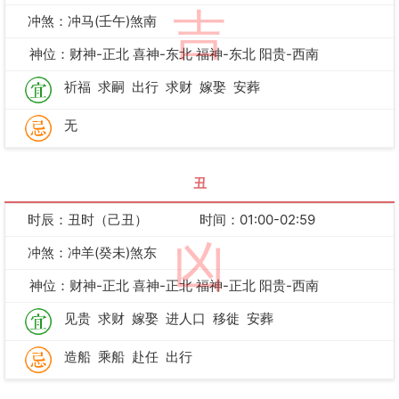
吉
冲煞：冲马(壬午)煞南
神位：财神-正北 喜神-东北 福神-东北 阳贵-西南
祈福
求嗣
出行
求财
嫁娶
安葬
无
丑
时辰：丑时（己丑）
时间：01:00-02:59
凶
冲煞：冲羊(癸未)煞东
神位：财神-正北 喜神-正北 福神-正北 阳贵-西南
见贵
求财
嫁娶
进人口
移徙
安葬
造船
乘船
赴任
出行