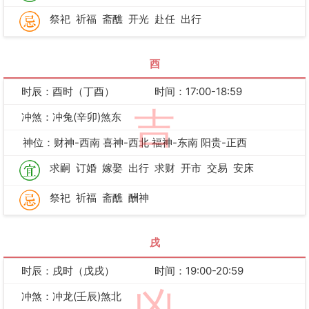
祭祀
祈福
斋醮
开光
赴任
出行
酉
时辰：酉时（丁酉）
时间：17:00-18:59
吉
冲煞：冲兔(辛卯)煞东
神位：财神-西南 喜神-西北 福神-东南 阳贵-正西
求嗣
订婚
嫁娶
出行
求财
开市
交易
安床
祭祀
祈福
斋醮
酬神
戌
时辰：戌时（戊戌）
时间：19:00-20:59
凶
冲煞：冲龙(壬辰)煞北