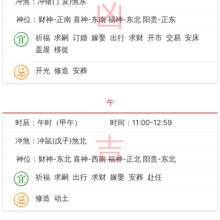
冲煞：冲猪(丁亥)煞东
凶
神位：财神-正南 喜神-东南 福神-东北 阳贵-正东
祈福
求嗣
订婚
嫁娶
出行
求财
开市
交易
安床
盖屋
移徙
开光
修造
安葬
午
时辰：午时（甲午）
时间：11:00-12:59
吉
冲煞：冲鼠(戊子)煞北
神位：财神-东北 喜神-西南 福神-正北 阳贵-东北
祈福
求嗣
出行
求财
嫁娶
安葬
赴任
修造
动土