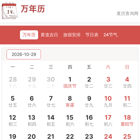
黄历查询网
万年历
黄道吉日
放假安排
节日表
24节气
2026-10-29
一
二
三
四
五
六
日
28
29
30
1
2
3
4
十八
十九
二十
国庆节
廿二
廿三
廿四
5
6
7
8
9
10
11
廿五
廿六
廿七
寒露
廿九
九月
初二
12
13
14
15
16
17
18
初三
初四
初五
初六
初七
初八
重阳节
19
20
21
22
23
24
25