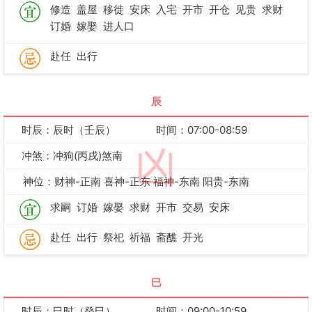
修造
盖屋
移徙
安床
入宅
开市
开仓
见贵
求财
订婚
嫁娶
进人口
赴任
出行
辰
时辰：辰时（壬辰）
时间：07:00-08:59
凶
冲煞：冲狗(丙戌)煞南
神位：财神-正南 喜神-正东 福神-东南 阳贵-东南
求嗣
订婚
嫁娶
求财
开市
交易
安床
赴任
出行
祭祀
祈福
斋醮
开光
巳
时辰：巳时（癸巳）
时间：09:00-10:59