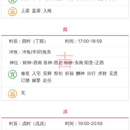
上梁
盖屋
入殓
酉
时辰：酉时（丁酉）
时间：17:00-18:59
冲煞：冲兔(辛卯)煞东
吉
神位：财神-西南 喜神-西北 福神-东南 阳贵-正西
修造
入宅
安葬
祭祀
祈福
酬神
出行
求财
见贵
订婚
嫁娶
赴任
无
戌
时辰：戌时（戊戌）
时间：19:00-20:59