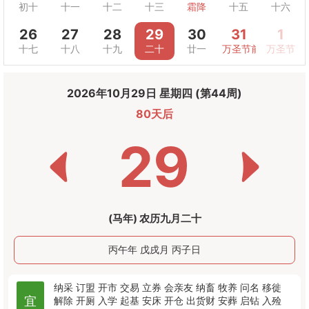
初十
十一
十二
十三
霜降
十五
十六
26
27
28
29
30
31
1
十七
十八
十九
二十
廿一
万圣节前夜
万圣节
2026年10月29日 星期四 (第44周)
80天后
29
(马年) 农历九月二十
丙午年 戊戌月 丙子日
纳采
订盟
开市
交易
立券
会亲友
纳畜
牧养
问名
移徙
宜
解除
开厕
入学
起基
安床
开仓
出货财
安葬
启钻
入殓