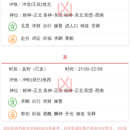
凶
冲煞：冲龙(壬辰)煞北
神位：财神-正北 喜神-东北 福神-东北 阳贵-西南
见贵
求财
出行
嫁娶
进人口
移徙
安葬
赴任
词讼
祈福
求嗣
乘船
亥
时辰：亥时（己亥）
时间：21:00-22:59
凶
冲煞：冲蛇(癸巳)煞西
神位：财神-正北 喜神-正北 福神-正北 阳贵-西南
求嗣
出行
求财
嫁娶
祭祀
祈福
斋醮
酬神
开光
修造
安葬
本站所有内容仅供休闲娱乐和参考，对所造成后果不承担任何责任。
2026