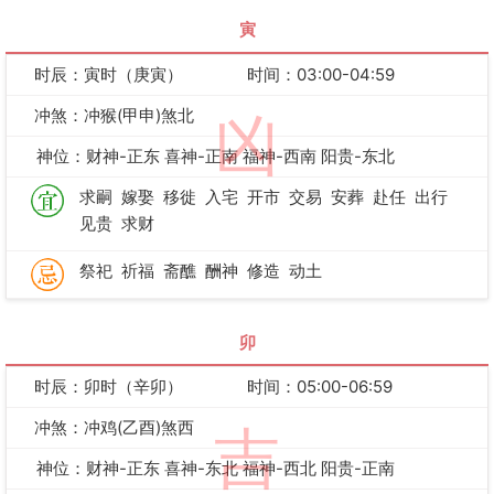
寅
时辰：寅时（庚寅）
时间：03:00-04:59
冲煞：冲猴(甲申)煞北
凶
神位：财神-正东 喜神-正南 福神-西南 阳贵-东北
求嗣
嫁娶
移徙
入宅
开市
交易
安葬
赴任
出行
见贵
求财
祭祀
祈福
斋醮
酬神
修造
动土
卯
时辰：卯时（辛卯）
时间：05:00-06:59
冲煞：冲鸡(乙酉)煞西
吉
神位：财神-正东 喜神-东北 福神-西北 阳贵-正南