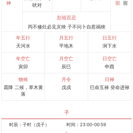
神
宿
宿
吠对
彭祖百忌
丙不修灶必见灾殃 子不问卜自惹祸殃
年五行
月五行
日五行
天河水
平地木
涧下水
年空亡
月空亡
日空亡
寅卯
辰巳
申酉
物候
月令
日禄
霜降 二候，草木黄
戊戌
巳命互禄 癸命进禄
落
子
时辰：子时（戊子）
时间：23:00-00:59