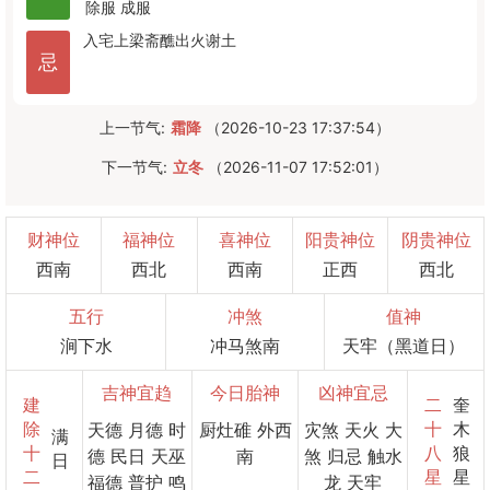
除服
成服
入宅
上梁
斋醮
出火
谢土
忌
上一节气:
霜降
（2026-10-23 17:37:54）
下一节气:
立冬
（2026-11-07 17:52:01）
财神位
福神位
喜神位
阳贵神位
阴贵神位
西南
西北
西南
正西
西北
五行
冲煞
值神
涧下水
冲马煞南
天牢（黑道日）
吉神宜趋
今日胎神
凶神宜忌
建
二
奎
除
十
木
天德 月德 时
厨灶碓 外西
灾煞 天火 大
满
十
八
狼
德 民日 天巫
南
煞 归忌 触水
日
二
星
星
福德 普护 鸣
龙 天牢