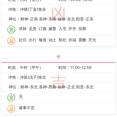
凶
冲煞：冲猪(丁亥)煞东
神位：财神-正南 喜神-东南 福神-东北 阳贵-正东
求财
见贵
订婚
嫁娶
入宅
开市
安葬
赴任
出行
修造
动土
祭祀
祈福
斋醮
开光
午
时辰：午时（甲午）
时间：11:00-12:59
吉
冲煞：冲鼠(戊子)煞北
神位：财神-东北 喜神-西南 福神-正北 阳贵-东北
无
诸事不宜