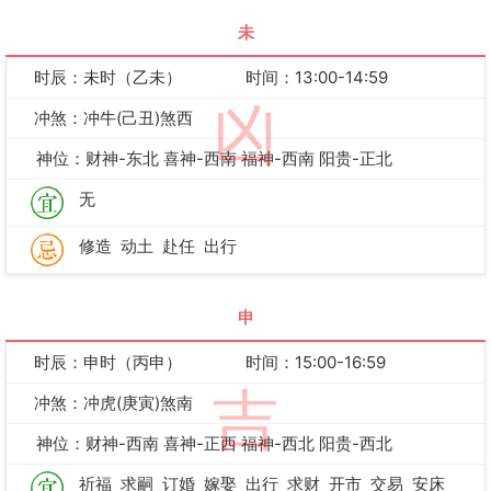
未
时辰：未时（乙未）
时间：13:00-14:59
凶
冲煞：冲牛(己丑)煞西
神位：财神-东北 喜神-西南 福神-西南 阳贵-正北
无
修造
动土
赴任
出行
申
时辰：申时（丙申）
时间：15:00-16:59
吉
冲煞：冲虎(庚寅)煞南
神位：财神-西南 喜神-正西 福神-西北 阳贵-西北
祈福
求嗣
订婚
嫁娶
出行
求财
开市
交易
安床