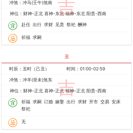
吉
冲煞：冲马(壬午)煞南
神位：财神-正北 喜神-东北 福神-东北 阳贵-西南
赴任
出行
求财
见贵
祭祀
酬神
祈福
求嗣
丑
时辰：丑时（己丑）
时间：01:00-02:59
冲煞：冲羊(癸未)煞东
吉
神位：财神-正北 喜神-正北 福神-正北 阳贵-西南
祈福
求嗣
订婚
嫁娶
出行
求财
开市
交易
安床
祭祀
无