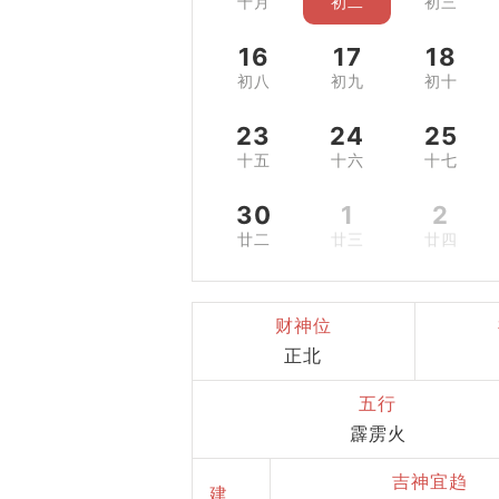
十月
初二
初三
16
17
18
初八
初九
初十
23
24
25
十五
十六
十七
30
1
2
廿二
廿三
廿四
财神位
正北
五行
霹雳火
吉神宜趋
建