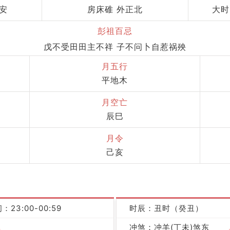
要安
房床碓 外正北
大时
彭祖百忌
戊不受田田主不祥 子不问卜自惹祸殃
月五行
平地木
月空亡
辰巳
月令
己亥
：23:00-00:59
时辰：丑时（癸丑）
冲煞：冲羊(丁未)煞东