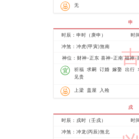
无
申
时辰：申时（庚申）
时间
冲煞：冲虎(甲寅)煞南
神位：财神-正东 喜神-正南 福神-
祈福
求嗣
订婚
嫁娶
出行
见贵
上梁
盖屋
入殓
戌
时辰：戌时（壬戌）
时间
冲煞：冲龙(丙辰)煞北