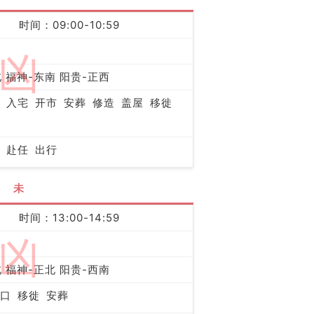
时间：09:00-10:59
凶
 福神-东南 阳贵-正西
入宅
开市
安葬
修造
盖屋
移徙
赴任
出行
未
时间：13:00-14:59
凶
 福神-正北 阳贵-西南
口
移徙
安葬