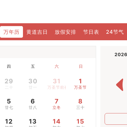
万年历
黄道吉日
放假安排
节日表
24节气
202
四
五
六
日
29
30
31
1
二十
廿一
万圣节前夜
万圣节
5
6
7
8
廿七
廿八
立冬
三十
12
13
14
15