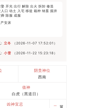
嫁娶
开光
出行
解除
出火
拆卸
修造
进人口
动土
入宅
移徙
栽种
纳畜
掘井
安葬
除服
成服
置产
安床
:
立冬
（2026-11-07 17:52:01）
:
小雪
（2026-11-22 15:23:18）
位
阴贵神位
西南
值神
白虎（黑道日）
凶神宜忌
二
翼