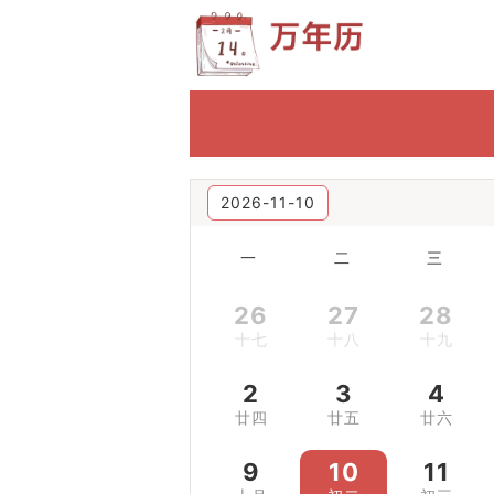
2026-11-10
一
二
三
26
27
28
十七
十八
十九
2
3
4
廿四
廿五
廿六
9
10
11