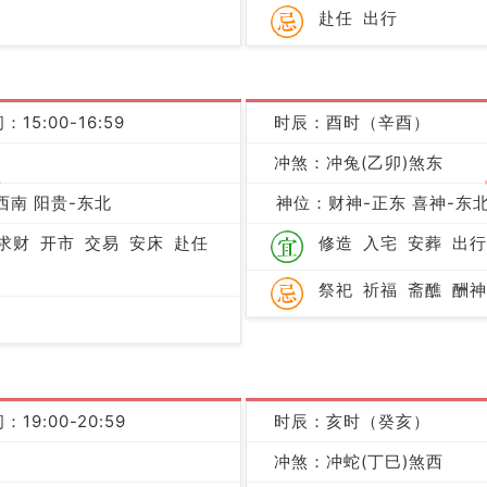
赴任
出行
：15:00-16:59
时辰：酉时（辛酉）
冲煞：冲兔(乙卯)煞东
吉
西南 阳贵-东北
神位：财神-正东 喜神-东北
求财
开市
交易
安床
赴任
修造
入宅
安葬
出行
祭祀
祈福
斋醮
酬神
：19:00-20:59
时辰：亥时（癸亥）
冲煞：冲蛇(丁巳)煞西