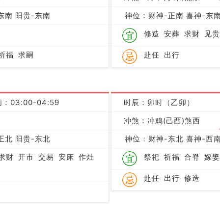
吉
东南 阳贵-东南
神位：财神-正南 喜神-东南
修造
安葬
求财
见贵
祈福
求嗣
赴任
出行
：03:00-04:59
时辰：卯时（乙卯）
冲煞：冲鸡(己酉)煞西
凶
正北 阳贵-东北
神位：财神-东北 喜神-西南
求财
开市
交易
安床
作灶
祭祀
祈福
合脊
嫁娶
赴任
出行
修造