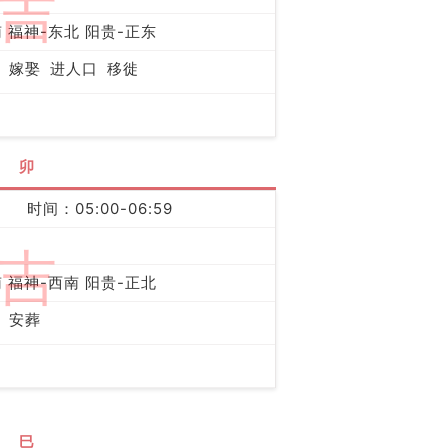
吉
 福神-东北 阳贵-正东
嫁娶
进人口
移徙
卯
时间：05:00-06:59
吉
 福神-西南 阳贵-正北
安葬
巳