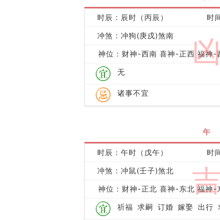
时辰：辰时（丙辰）
时间
冲煞：冲狗(庚戌)煞南
神位：财神-西南 喜神-正西 福神-
无
诸事不宜
午
时辰：午时（戊午）
时间
冲煞：冲鼠(壬子)煞北
神位：财神-正北 喜神-东北 福神-
祈福
求嗣
订婚
嫁娶
出行