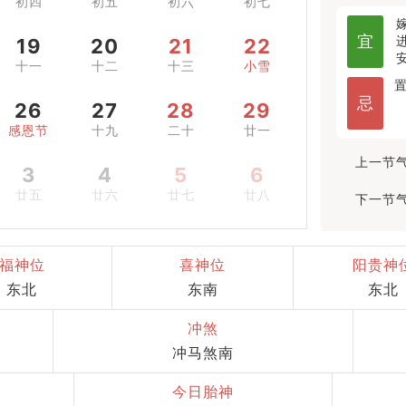
初四
初五
初六
初七
宜
19
20
21
22
十一
十二
十三
小雪
忌
26
27
28
29
感恩节
十九
二十
廿一
上一节气
3
4
5
6
廿五
廿六
廿七
廿八
下一节气
福神位
喜神位
阳贵神
东北
东南
东北
冲煞
冲马煞南
今日胎神