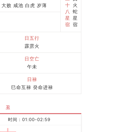
十
火
 大败 咸池 白虎 岁薄
八
蛇
星
星
宿
宿
日五行
霹雳火
日空亡
午未
日禄
巳命互禄 癸命进禄
丑
时间：01:00-02:59