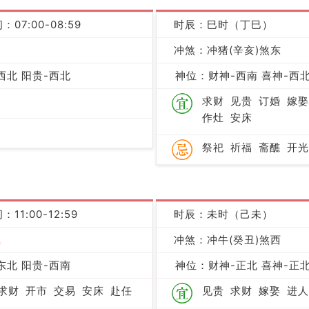
：07:00-08:59
时辰：巳时（丁巳）
冲煞：冲猪(辛亥)煞东
凶
西北 阳贵-西北
神位：财神-西南 喜神-西北
求财
见贵
订婚
嫁娶
作灶
安床
祭祀
祈福
斋醮
开光
：11:00-12:59
时辰：未时（己未）
吉
冲煞：冲牛(癸丑)煞西
东北 阳贵-西南
神位：财神-正北 喜神-正北
求财
开市
交易
安床
赴任
见贵
求财
嫁娶
进人