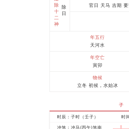
除
官日 天马 吉期 
除
十
日
二
神
年五行
天河水
年空亡
寅卯
物候
立冬 初候，水始冰
子
时辰：子时（壬子）
时间
冲煞：冲马(丙午)煞南