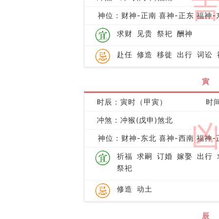
神位：财神-正南 喜神-正东 福神-
求财
见贵
祭祀
酬神
赴任
修造
移徙
出行
词讼
寅
时辰：寅时（甲寅）
时间
冲煞：冲猴(戊申)煞北
神位：财神-东北 喜神-西南 福神-
祈福
求嗣
订婚
嫁娶
出行
祭祀
修造
动土
辰