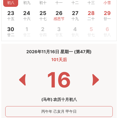
初八
初九
初十
十一
十二
十三
小雪
23
24
25
26
27
28
29
十五
十六
十七
感恩节
十九
二十
廿一
30
1
2
3
4
5
6
廿二
廿三
廿四
廿五
廿六
廿七
廿八
2026年11月16日 星期一 (第47周)
101天后
16
(马年) 农历十月初八
丙午年 己亥月 甲午日