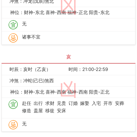
凶
冲煞：冲龙(戊辰)煞北
神位：财神-东北 喜神-西南 福神-正北 阳贵-东北
无
诸事不宜
亥
时辰：亥时（乙亥）
时间：21:00-22:59
冲煞：冲蛇(己巳)煞西
凶
神位：财神-东北 喜神-西南 福神-西南 阳贵-正北
赴任
出行
求财
见贵
订婚
嫁娶
入宅
开市
安葬
修造
盖屋
移徙
安床
无