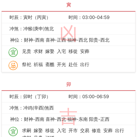
寅
时辰：寅时（丙寅）
时间：03:00-04:59
凶
冲煞：冲猴(庚申)煞北
神位：财神-西南 喜神-正西 福神-西北 阳贵-西北
见贵
求财
嫁娶
入宅
移徙
安葬
祭祀
祈福
斋醮
开光
赴任
出行
卯
时辰：卯时（丁卯）
时间：05:00-06:59
冲煞：冲鸡(辛酉)煞西
吉
神位：财神-西南 喜神-西北 福神-东南 阳贵-正西
求嗣
嫁娶
移徙
入宅
开市
交易
修造
安葬
出行