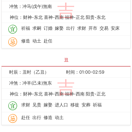
吉
冲煞：冲马(戊午)煞南
神位：财神-东北 喜神-西南 福神-正北 阳贵-东北
祈福
求嗣
订婚
嫁娶
出行
求财
开市
交易
安床
修造
动土
赴任
丑
时辰：丑时（乙丑）
时间：01:00-02:59
吉
冲煞：冲羊(己未)煞东
神位：财神-东北 喜神-西南 福神-西南 阳贵-正北
求财
见贵
嫁娶
进人口
移徙
安葬
祈福
赴任
出行
修造
动土