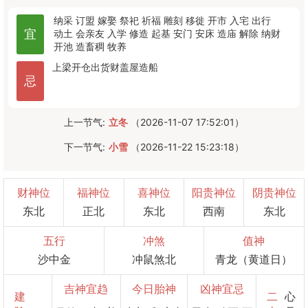
纳采
订盟
嫁娶
祭祀
祈福
雕刻
移徙
开市
入宅
出行
宜
动土
会亲友
入学
修造
起基
安门
安床
造庙
解除
纳财
开池
造畜稠
牧养
上梁
开仓
出货财
盖屋
造船
忌
上一节气:
立冬
（2026-11-07 17:52:01）
下一节气:
小雪
（2026-11-22 15:23:18）
财神位
福神位
喜神位
阳贵神位
阴贵神位
东北
正北
东北
西南
东北
五行
冲煞
值神
沙中金
冲鼠煞北
青龙（黄道日）
吉神宜趋
今日胎神
凶神宜忌
建
二
心