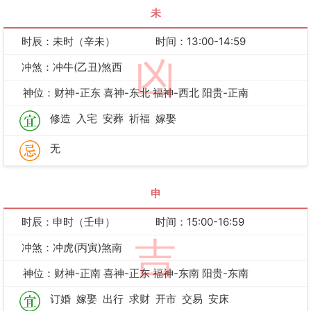
未
时辰：未时（辛未）
时间：13:00-14:59
凶
冲煞：冲牛(乙丑)煞西
神位：财神-正东 喜神-东北 福神-西北 阳贵-正南
修造
入宅
安葬
祈福
嫁娶
无
申
时辰：申时（壬申）
时间：15:00-16:59
吉
冲煞：冲虎(丙寅)煞南
神位：财神-正南 喜神-正东 福神-东南 阳贵-东南
订婚
嫁娶
出行
求财
开市
交易
安床