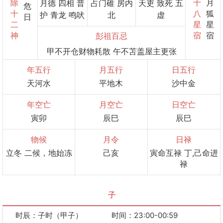
除
十
月
月德 四相 普
占门碓 房内
天吏 致死 五
危
十
八
狐
护 青龙 鸣吠
北
虚
日
二
星
星
神
宿
宿
彭祖百忌
甲不开仓财物耗散 午不苫盖屋主更张
年五行
月五行
日五行
天河水
平地木
沙中金
年空亡
月空亡
日空亡
寅卯
辰巳
辰巳
物候
月令
日禄
立冬 二候，地始冻
己亥
寅命互禄 丁,己命进
禄
子
时辰：子时（甲子）
时间：23:00-00:59