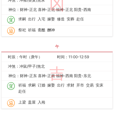
凶
冲煞：冲猪(癸亥)煞东
神位：财神-正北 喜神-正北 福神-正北 阳贵-西南
求嗣
出行
入宅
嫁娶
修造
安葬
赴任
祭祀
祈福
斋醮
酬神
午
时辰：午时（庚午）
时间：11:00-12:59
冲煞：冲鼠(甲子)煞北
吉
神位：财神-正东 喜神-正南 福神-西南 阳贵-东北
祈福
求嗣
订婚
嫁娶
出行
求财
开市
交易
安床
赴任
上梁
盖屋
入殓