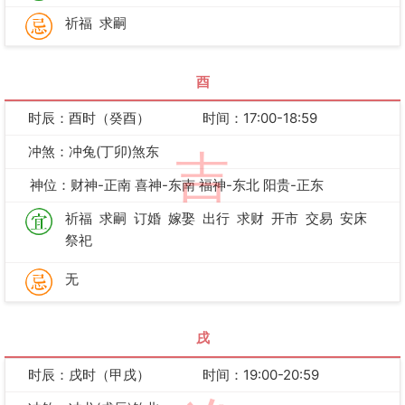
祈福
求嗣
酉
时辰：酉时（癸酉）
时间：17:00-18:59
冲煞：冲兔(丁卯)煞东
吉
神位：财神-正南 喜神-东南 福神-东北 阳贵-正东
祈福
求嗣
订婚
嫁娶
出行
求财
开市
交易
安床
祭祀
无
戌
时辰：戌时（甲戌）
时间：19:00-20:59