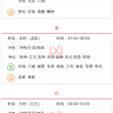
求财
见贵
订婚
祭祀
祈福
斋醮
酬神
辰
时辰：辰时（戊辰）
时间：07:00-08:59
凶
冲煞：冲狗(壬戌)煞南
神位：财神-正北 喜神-东北 福神-东北 阳贵-西南
祈福
订婚
嫁娶
安床
移徙
入宅
修造
安葬
祭祀
造桥
乘船
巳
时辰：巳时（己巳）
时间：09:00-10:59