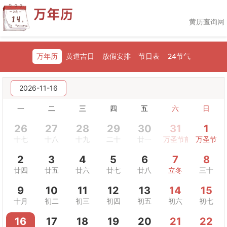
黄历查询网
万年历
黄道吉日
放假安排
节日表
24节气
2026-11-16
一
二
三
四
五
六
日
26
27
28
29
30
31
1
十七
十八
十九
二十
廿一
万圣节前夜
万圣节
2
3
4
5
6
7
8
廿四
廿五
廿六
廿七
廿八
立冬
三十
9
10
11
12
13
14
15
十月
初二
初三
初四
初五
初六
初七
16
17
18
19
20
21
22