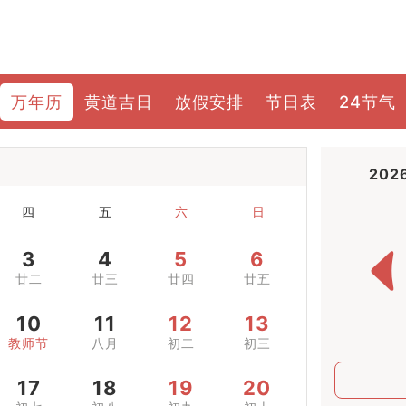
万年历
黄道吉日
放假安排
节日表
24节气
202
四
五
六
日
3
4
5
6
廿二
廿三
廿四
廿五
10
11
12
13
教师节
八月
初二
初三
17
18
19
20