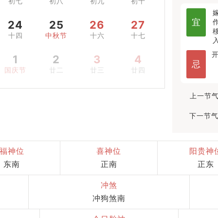
初七
初八
初九
初十
宜
24
25
26
27
十四
中秋节
十六
十七
1
2
3
4
忌
国庆节
廿二
廿三
廿四
上一节气
下一节气
福神位
喜神位
阳贵神
东南
正南
正东
冲煞
冲狗煞南