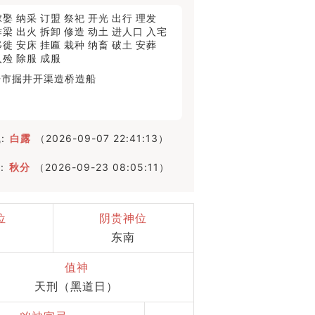
嫁娶
纳采
订盟
祭祀
开光
出行
理发
作梁
出火
拆卸
修造
动土
进人口
入宅
移徙
安床
挂匾
栽种
纳畜
破土
安葬
入殓
除服
成服
开市
掘井
开渠
造桥
造船
:
白露
（2026-09-07 22:41:13）
:
秋分
（2026-09-23 08:05:11）
位
阴贵神位
东南
值神
天刑（黑道日）