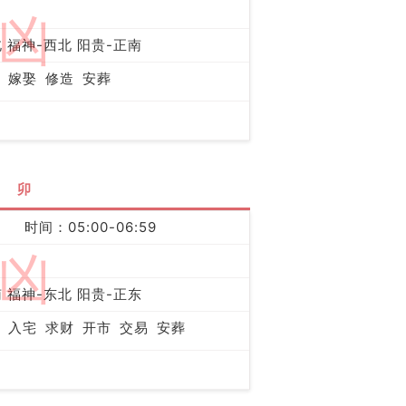
凶
 福神-西北 阳贵-正南
嫁娶
修造
安葬
卯
时间：05:00-06:59
凶
 福神-东北 阳贵-正东
入宅
求财
开市
交易
安葬