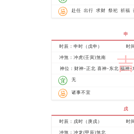
赴任
出行
求财
祭祀
祈福
申
时辰：申时（戊申）
时间
冲煞：冲虎(壬寅)煞南
神位：财神-正北 喜神-东北 福神-
无
诸事不宜
戌
时辰：戌时（庚戌）
时间
冲煞：冲龙(甲辰)煞北