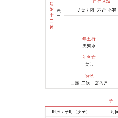
吉神宜趋
建
除
母仓 四相 六合 不将
危
十
日
二
神
年五行
天河水
年空亡
寅卯
物候
白露 二候，玄鸟归
子
时辰：子时（庚子）
时间