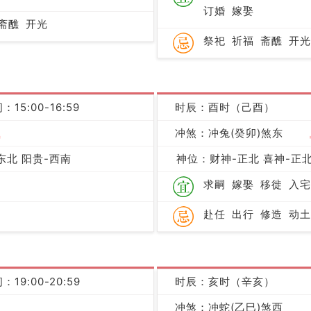
订婚
嫁娶
斋醮
开光
祭祀
祈福
斋醮
开光
：15:00-16:59
时辰：酉时（己酉）
吉
冲煞：冲兔(癸卯)煞东
东北 阳贵-西南
神位：财神-正北 喜神-正北
求嗣
嫁娶
移徙
入宅
赴任
出行
修造
动土
：19:00-20:59
时辰：亥时（辛亥）
冲煞：冲蛇(乙巳)煞西