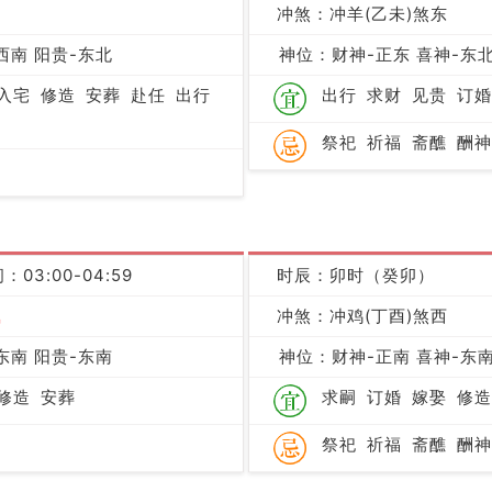
冲煞：冲羊(乙未)煞东
凶
西南 阳贵-东北
神位：财神-正东 喜神-东北
入宅
修造
安葬
赴任
出行
出行
求财
见贵
订婚
祭祀
祈福
斋醮
酬神
：03:00-04:59
时辰：卯时（癸卯）
吉
冲煞：冲鸡(丁酉)煞西
东南 阳贵-东南
神位：财神-正南 喜神-东南
修造
安葬
求嗣
订婚
嫁娶
修造
祭祀
祈福
斋醮
酬神