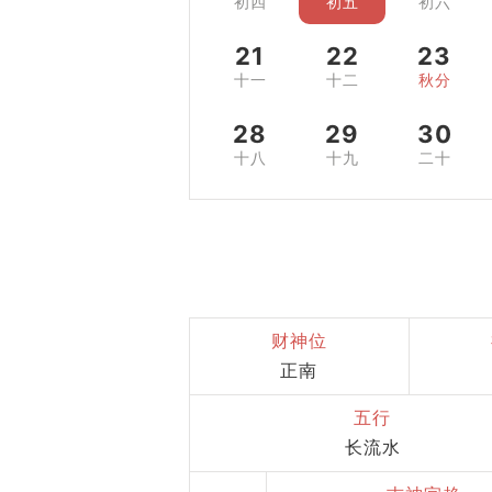
初四
初五
初六
21
22
23
十一
十二
秋分
28
29
30
十八
十九
二十
财神位
正南
五行
长流水