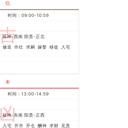
巳
时间：09:00-10:59
吉
 福神-西南 阳贵-正北
修造
作灶
求嗣
嫁娶
移徙
入宅
未
时间：13:00-14:59
凶
 福神-东南 阳贵-正西
入宅
开市
开仓
酬神
求财
见贵