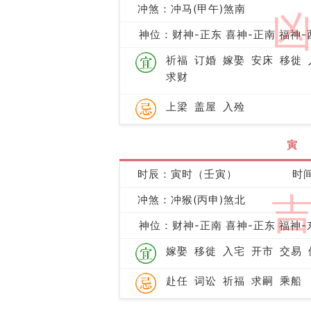
冲煞：冲马(甲午)煞南
神位：财神-正东 喜神-正南 福神-
祈福
订婚
嫁娶
安床
移徙
求财
上梁
盖屋
入殓
寅
时辰：寅时（壬寅）
时间
冲煞：冲猴(丙申)煞北
神位：财神-正南 喜神-正东 福神-
嫁娶
移徙
入宅
开市
交易
赴任
词讼
祈福
求嗣
乘船