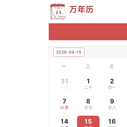
2026-09-15
一
二
三
31
1
2
十九
二十
廿一
7
8
9
白露
廿七
廿八
14
15
16