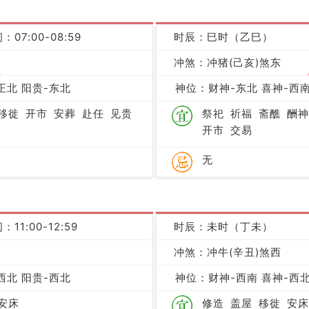
：07:00-08:59
时辰：巳时（乙巳）
冲煞：冲猪(己亥)煞东
吉
正北 阳贵-东北
神位：财神-东北 喜神-西南
移徙
开市
安葬
赴任
见贵
祭祀
祈福
斋醮
酬神
开市
交易
无
：11:00-12:59
时辰：未时（丁未）
冲煞：冲牛(辛丑)煞西
凶
西北 阳贵-西北
神位：财神-西南 喜神-西北
安床
修造
盖屋
移徙
安床