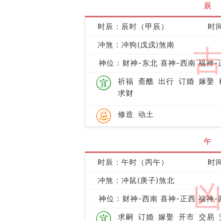
辰
时辰：辰时（甲辰）
时间
冲煞：冲狗(戊戌)煞南
神位：财神-东北 喜神-西南 福神-
祈福
斋醮
出行
订婚
嫁娶
求财
修造
动土
午
时辰：午时（丙午）
时间
冲煞：冲鼠(庚子)煞北
神位：财神-西南 喜神-正西 福神-
求嗣
订婚
嫁娶
开市
交易