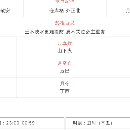
今日胎神
 敬安
仓库栖 外正北
月
彭祖百忌
壬不泱水更难提防 辰不哭泣必主重丧
月五行
山下火
月空亡
辰巳
月令
丁酉
：23:00-00:59
时辰：丑时（辛丑）