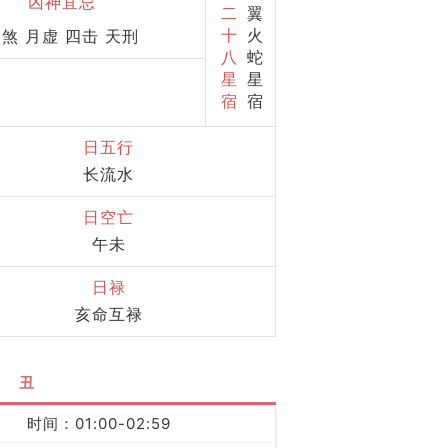
凶神宜忌
二
翼
十
火
煞 月虚 四击 天刑
八
蛇
星
星
宿
宿
日五行
长流水
日空亡
午未
日禄
亥命互禄
丑
时间：01:00-02:59