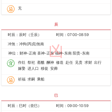
无
辰
时辰：辰时（壬辰）
时间：07:00-08:59
冲煞：冲狗(丙戌)煞南
凶
神位：财神-正南 喜神-正东 福神-东南 阳贵-东南
作灶
祭祀
斋醮
酬神
修造
赴任
见贵
求财
出行
嫁娶
进人口
移徙
安葬
祈福
求嗣
乘船
巳
时辰：巳时（癸巳）
时间：09:00-10:59