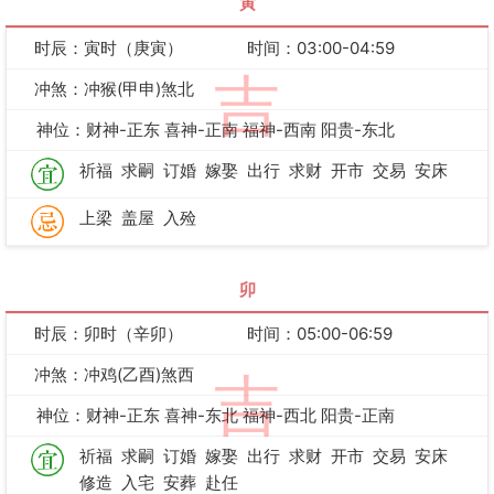
寅
时辰：寅时（庚寅）
时间：03:00-04:59
吉
冲煞：冲猴(甲申)煞北
神位：财神-正东 喜神-正南 福神-西南 阳贵-东北
祈福
求嗣
订婚
嫁娶
出行
求财
开市
交易
安床
上梁
盖屋
入殓
卯
时辰：卯时（辛卯）
时间：05:00-06:59
冲煞：冲鸡(乙酉)煞西
吉
神位：财神-正东 喜神-东北 福神-西北 阳贵-正南
祈福
求嗣
订婚
嫁娶
出行
求财
开市
交易
安床
修造
入宅
安葬
赴任