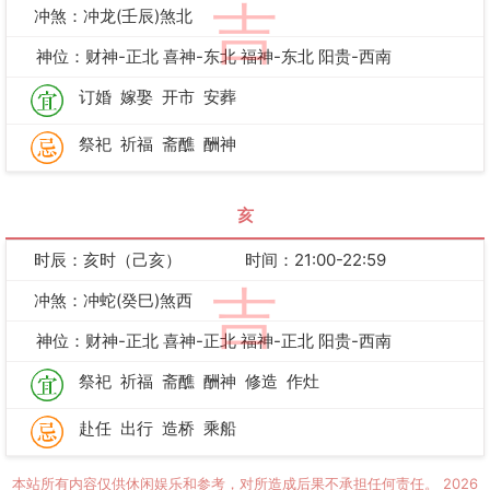
吉
冲煞：冲龙(壬辰)煞北
神位：财神-正北 喜神-东北 福神-东北 阳贵-西南
订婚
嫁娶
开市
安葬
祭祀
祈福
斋醮
酬神
亥
时辰：亥时（己亥）
时间：21:00-22:59
吉
冲煞：冲蛇(癸巳)煞西
神位：财神-正北 喜神-正北 福神-正北 阳贵-西南
祭祀
祈福
斋醮
酬神
修造
作灶
赴任
出行
造桥
乘船
本站所有内容仅供休闲娱乐和参考，对所造成后果不承担任何责任。
2026