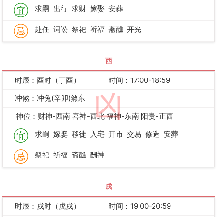
求嗣
出行
求财
嫁娶
安葬
赴任
词讼
祭祀
祈福
斋醮
开光
酉
时辰：酉时（丁酉）
时间：17:00-18:59
凶
冲煞：冲兔(辛卯)煞东
神位：财神-西南 喜神-西北 福神-东南 阳贵-正西
求嗣
嫁娶
移徙
入宅
开市
交易
修造
安葬
祭祀
祈福
斋醮
酬神
戌
时辰：戌时（戊戌）
时间：19:00-20:59