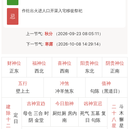
作灶
出火
进人口
开渠
入宅
移徙
祭祀
忌
上一节气:
秋分
（2026-09-23 08:05:11）
下一节气:
寒露
（2026-10-08 14:29:14）
财神位
福神位
喜神位
阳贵神位
阴贵神位
正东
西北
西南
东北
正南
五行
冲煞
值神
壁上土
冲羊煞东
勾陈（黑道日）
吉神宜趋
今日胎神
凶神宜忌
建
二
斗
除
十
木
母仓 三合 时
厨灶厕 房内
死气 五墓 复
定
十
八
獬
阴 金堂
南
日 勾陈
日
二
星
星