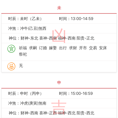
未
时辰：未时（乙未）
时间：13:00-14:59
冲煞：冲牛(己丑)煞西
凶
神位：财神-东北 喜神-西南 福神-西南 阳贵-正北
祈福
求嗣
订婚
嫁娶
出行
求财
开市
交易
安床
祭祀
无
申
时辰：申时（丙申）
时间：15:00-16:59
吉
冲煞：冲虎(庚寅)煞南
神位：财神-西南 喜神-正西 福神-西北 阳贵-西北