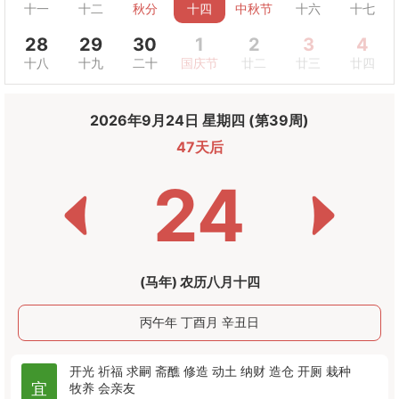
十一
十二
秋分
十四
中秋节
十六
十七
28
29
30
1
2
3
4
十八
十九
二十
国庆节
廿二
廿三
廿四
2026年9月24日 星期四 (第39周)
47天后
24
(马年) 农历八月十四
丙午年 丁酉月 辛丑日
开光
祈福
求嗣
斋醮
修造
动土
纳财
造仓
开厕
栽种
宜
牧养
会亲友