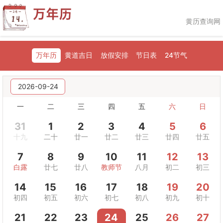
黄历查询网
万年历
黄道吉日
放假安排
节日表
24节气
2026-09-24
一
二
三
四
五
六
日
31
1
2
3
4
5
6
十九
二十
廿一
廿二
廿三
廿四
廿五
7
8
9
10
11
12
13
白露
廿七
廿八
教师节
八月
初二
初三
14
15
16
17
18
19
20
初四
初五
初六
初七
初八
初九
初十
21
22
23
24
25
26
27