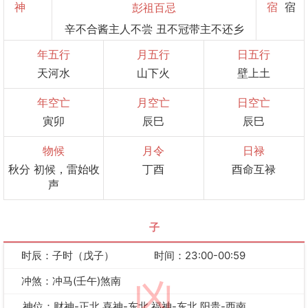
神
宿
宿
彭祖百忌
辛不合酱主人不尝 丑不冠带主不还乡
年五行
月五行
日五行
天河水
山下火
壁上土
年空亡
月空亡
日空亡
寅卯
辰巳
辰巳
物候
月令
日禄
秋分 初候，雷始收
丁酉
酉命互禄
声
子
时辰：子时（戊子）
时间：23:00-00:59
冲煞：冲马(壬午)煞南
凶
神位：财神-正北 喜神-东北 福神-东北 阳贵-西南