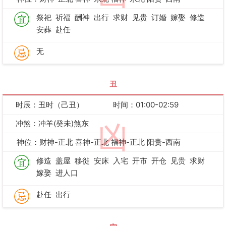
祭祀
祈福
酬神
出行
求财
见贵
订婚
嫁娶
修造
安葬
赴任
无
丑
时辰：丑时（己丑）
时间：01:00-02:59
冲煞：冲羊(癸未)煞东
凶
神位：财神-正北 喜神-正北 福神-正北 阳贵-西南
修造
盖屋
移徙
安床
入宅
开市
开仓
见贵
求财
嫁娶
进人口
赴任
出行