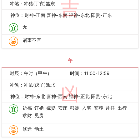
吉
冲煞：冲猪(丁亥)煞东
神位：财神-正南 喜神-东南 福神-东北 阳贵-正东
无
诸事不宜
午
时辰：午时（甲午）
时间：11:00-12:59
冲煞：冲鼠(戊子)煞北
凶
神位：财神-东北 喜神-西南 福神-正北 阳贵-东北
祈福
订婚
嫁娶
安床
移徙
入宅
安葬
赴任
出行
求财
见贵
修造
动土